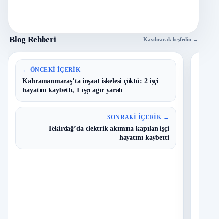
Blog Rehberi
Kaydırarak keşfedin →
En 
← ÖNCEKI İÇERIK
Kahramanmaraş’ta inşaat iskelesi çöktü: 2 işçi
hayatını kaybetti, 1 işçi ağır yaralı
B
1
Y
O
SONRAKI İÇERIK →
Tekirdağ’da elektrik akımına kapılan işçi
T
2
hayatını kaybetti
N
I
3
Ç
S
N
D
4
O