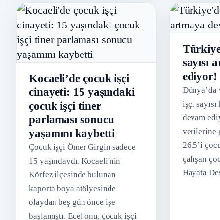
Türkiye
sayısı 
ediyor!
Kocaeli’de çocuk işçi
Dünya’da 
cinayeti: 15 yaşındaki
işçi sayıs
çocuk işçi tiner
devam ediy
parlaması sonucu
verilerine
yaşamını kaybetti
26.5’i çoc
Çocuk işçi Ömer Girgin sadece
çalışan ço
15 yaşındaydı. Kocaeli'nin
Hayata Des
Körfez ilçesinde bulunan
doğdukları
kaporta boya atölyesinde
cinsiyetler
olaydan beş gün önce işe
kökenlerin
başlamıştı. Ecel onu, çocuk işçi