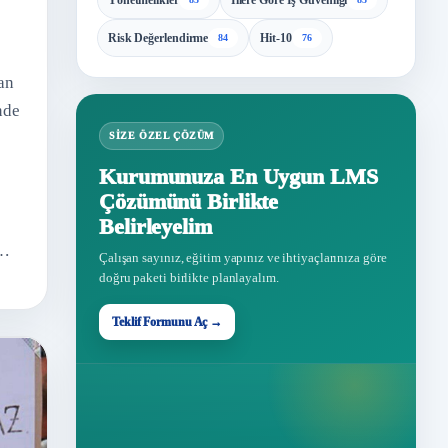
Yönetmelikler
İllere Göre İş Güvenliği
Risk Değerlendirme
Hit-10
84
76
an
nde
SIZE ÖZEL ÇÖZÜM
Kurumunuza En Uygun LMS
Çözümünü Birlikte
Belirleyelim
Çalışan sayınız, eğitim yapınız ve ihtiyaçlarınıza göre
doğru paketi birlikte planlayalım.
Teklif Formunu Aç →
Teklif