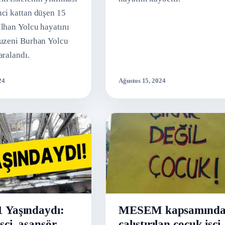
nci kattan düşen 15
İlhan Yolcu hayatını
kuzeni Burhan Yolcu
aralandı.
24
Ağustos 15, 2024
 Yaşındaydı:
MESEM kapsamınd
şçi, asansör
çalıştırılan çocuk işçi