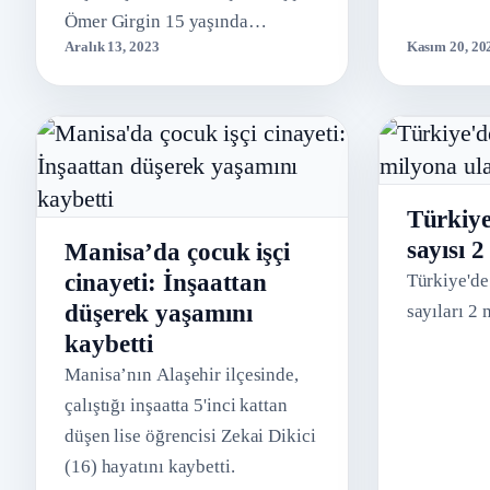
çocukların
Ömer Girgin 15 yaşında
Aralık 13, 2023
Kasım 20, 20
yakaladı. Sobaya dökülen tiner,
parladı ve bir yaşam gencecik ...
Türkiye
sayısı 2
Manisa’da çocuk işçi
cinayeti: İnşaattan
Türkiye'de 
düşerek yaşamını
sayıları 2 
kaybetti
Manisa’nın Alaşehir ilçesinde,
çalıştığı inşaatta 5'inci kattan
düşen lise öğrencisi Zekai Dikici
(16) hayatını kaybetti.