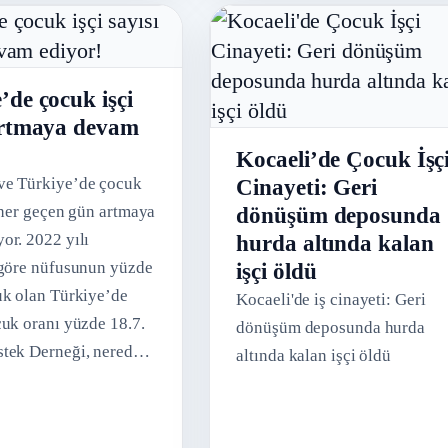
’de çocuk işçi
artmaya devam
Kocaeli’de Çocuk İşç
ve Türkiye’de çocuk
Cinayeti: Geri
ı her geçen gün artmaya
dönüşüm deposunda
or. 2022 yılı
hurda altında kalan
 göre nüfusunun yüzde
işçi öldü
uk olan Türkiye’de
Kocaeli'de iş cinayeti: Geri
cuk oranı yüzde 18.7.
dönüşüm deposunda hurda
tek Derneği, nerede
altında kalan işçi öldü
na, kim olduklarına,
ine, dinlerine, etnik
e bakmaksızın bütün