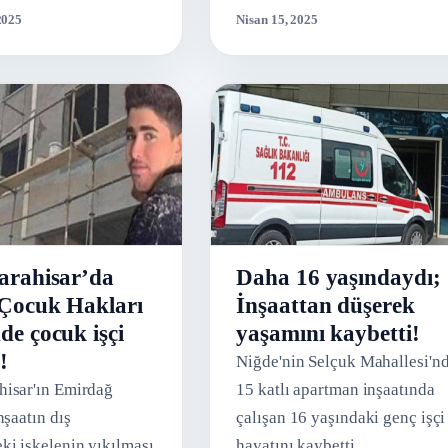
2025
Nisan 15, 2025
..
arahisar’da
Daha 16 yaşındaydı;
Çocuk Hakları
İnşaattan düşerek
e çocuk işçi
yaşamını kaybetti!
!
Niğde'nin Selçuk Mahallesi'n
isar'ın Emirdağ
15 katlı apartman inşaatında
nşaatın dış
çalışan 16 yaşındaki genç işçi
ki iskelenin yıkılması
hayatını kaybetti.