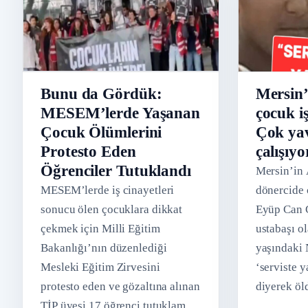
Bunu da Gördük:
Mersin’
MESEM’lerde Yaşanan
çocuk i
Çocuk Ölümlerini
Çok ya
Protesto Eden
çalışıy
Öğrenciler Tutuklandı
Mersin’in 
MESEM’lerde iş cinayetleri
dönercide 
sonucu ölen çocuklara dikkat
Eyüp Can G
çekmek için Milli Eğitim
ustabaşı ol
Bakanlığı’nın düzenlediği
yaşındaki 
Mesleki Eğitim Zirvesini
‘serviste 
protesto eden ve gözaltına alınan
diyerek öl
TİP üyesi 17 öğrenci tutuklama
alınan N.U