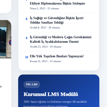
7
Ehliyet Diplomalarına İlişkin Sözleşme
Nisan 1, 2021 · 21 okuma
İş Sağlığı ve Güvenliğine İlişkin İşyeri
8
Tehlike Sınıfları Tebliği
Aralık 8, 2022 · 20 okuma
İş Güvenliği ve Modern Çağın Gereksinimi:
9
Kaliteli İş Ayakkabılarının Önemi
Aralık 23, 2023 · 19 okuma
Elle Yük Taşırken Bunları Yapmayın!
10
Kasım 11, 2022 · 14 okuma
NİG LMS
de
Kurumsal LMS Modülü
300+ hazır eğitim ve birbirine entegre 48 modülle
kurumunuza özel eğitim platformu.