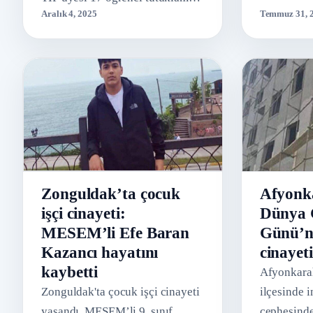
Aralık 4, 2025
Temmuz 31, 
talebiyle mahkemeye sevk
cezaevine .
edilmişti. 17 öğrenci ile ...
Zonguldak’ta çocuk
Afyonk
işçi cinayeti:
Dünya 
MESEM’li Efe Baran
Günü’nd
Kazancı hayatını
cinayeti
kaybetti
Afyonkarah
Zonguldak'ta çocuk işçi cinayeti
ilçesinde i
yaşandı. MESEM’li 9. sınıf
cephesinde