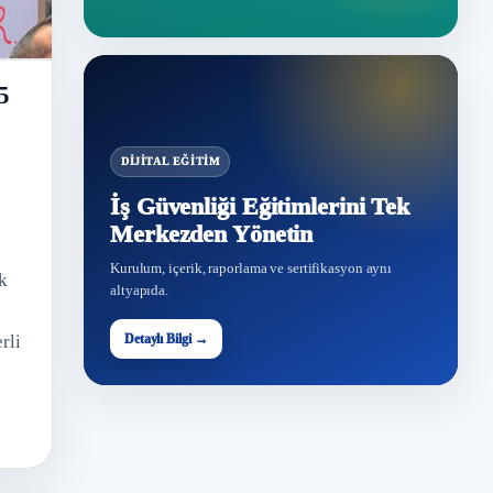
5
DIJITAL EĞITIM
İş Güvenliği Eğitimlerini Tek
Merkezden Yönetin
Kurulum, içerik, raporlama ve sertifikasyon aynı
ak
altyapıda.
Detaylı Bilgi →
rli
İG