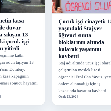
etin kasa
Çocuk işçi cinayeti: 1
ile duvar
yaşındaki Stajyer
a sıkışan 13
öğrenci sunta
ki çocuk işçi
bloklarının altında
ı yitirdi
kalarak yaşamını
kaybetti
geçimine katkı
çin odun taşıyan 13
Staj adı altında ucuz işçi olar
 Yasin Dombay,
çalıştırılan meslek lisesi
n kasa kapağının
öğrencisi Erol Can Yavuz, yete
pması sonucu hayatını
önlem alınmadığı için iş
kazasında hayatını kaybetti.
4
Ocak 23, 2024
N