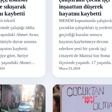
e sıkışarak
inşaattan düşerek
ı kaybetti
hayatını kaybetti
r tekstil
MESEM kapsamında çalıştırıl
inde çalıştığı iddia
çocuklar çalıştıkları iş yerleri
yaşındaki Ahmet Avan,
geçirdiği kazalar sonucu
biniyle duvar arasına
hayatını kaybetmeye devam
ayatını kaybetti.
ederken yeni bir çocuk işçi
giye göre, Suriye
cinayeti de Manisa’nın Soma
1 yaşındaki Ahmet
ilçesinde yaşandı. 17 yaşında
2024
Mayıs 23, 2024
ez Seyhan ilçesi
Alperen Eren Ural MESEM
Mahallesi ...
kapsamında stajyer ...