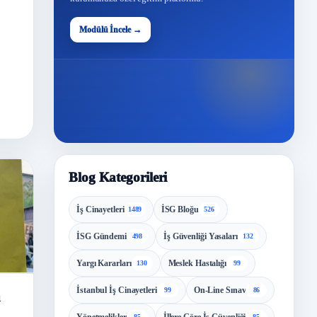
48
Modülü İncele →
Modül
Blog Kategorileri
İş Cinayetleri
İSG Bloğu
1489
526
İSG Gündemi
İş Güvenliği Yasaları
498
132
Yargı Kararları
Meslek Hastalığı
130
99
İstanbul İş Cinayetleri
On-Line Sınav
99
86
a
85
85