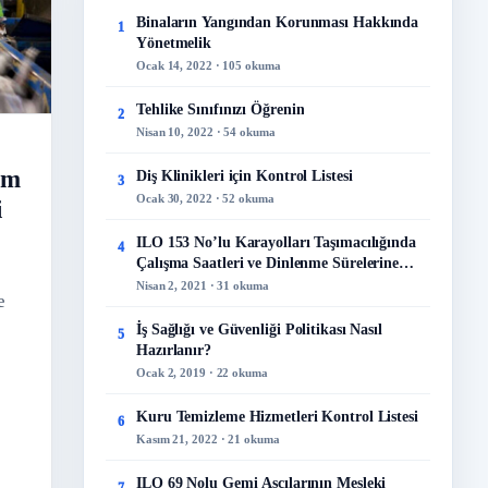
Binaların Yangından Korunması Hakkında
1
Yönetmelik
Ocak 14, 2022 · 105 okuma
Tehlike Sınıfınızı Öğrenin
2
Nisan 10, 2022 · 54 okuma
üm
Diş Klinikleri için Kontrol Listesi
3
Ocak 30, 2022 · 52 okuma
i
ILO 153 No’lu Karayolları Taşımacılığında
4
Çalışma Saatleri ve Dinlenme Sürelerine
İlişkin Sözleşme
Nisan 2, 2021 · 31 okuma
e
İş Sağlığı ve Güvenliği Politikası Nasıl
5
Hazırlanır?
Ocak 2, 2019 · 22 okuma
Kuru Temizleme Hizmetleri Kontrol Listesi
6
Kasım 21, 2022 · 21 okuma
ILO 69 Nolu Gemi Aşçılarının Mesleki