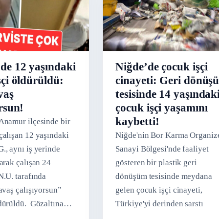
de 12 yaşındaki
Niğde’de çocuk işçi
şçi öldürüldü:
cinayeti: Geri dönüş
vaş
tesisinde 14 yaşındak
orsun!
çocuk işçi yaşamını
kaybetti!
Anamur ilçesinde bir
çalışan 12 yaşındaki
Niğde'nin Bor Karma Organiz
., aynı iş yerinde
Sanayi Bölgesi'nde faaliyet
arak çalışan 24
gösteren bir plastik geri
N.U. tarafında
dönüşüm tesisinde meydana
yavaş çalışıyorsun”
gelen çocuk işçi cinayeti,
dürüldü. Gözaltına
Türkiye'yi derinden sarstı
’nun tutuklanarak