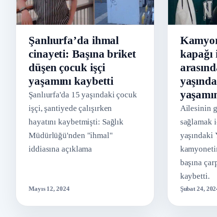
Şanlıurfa’da ihmal
Kamyon
cinayeti: Başına briket
kapağı 
düşen çocuk işçi
arasınd
yaşamını kaybetti
yaşında
yaşamın
Şanlıurfa'da 15 yaşındaki çocuk
işçi, şantiyede çalışırken
Ailesinin 
hayatını kaybetmişti: Sağlık
sağlamak i
Müdürlüğü'nden "ihmal"
yaşındaki
iddiasına açıklama
kamyoneti
başına çar
kaybetti.
Mayıs 12, 2024
Şubat 24, 202