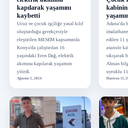
kapılarak yaşamını
kabinin
kaybetti
yaşamın
Ucuz ve çocuk işçiliğe yasal kılıf
Adana'da bi
oluşturduğu gerekçesiyle
imalathanes
eleştirilen MESEM kapsamında
edilen 11 
Konya'da çalıştırılan 16
asansör ka
yaşındaki Eren Dağ, elektrik
sıkışarak h
akımına kapılarak yaşamını
Alınan bil
yitirdi.
uyruklu 1
Ağustos 1, 2024
Haziran 11, 
Avan, merk
Kocavezir 