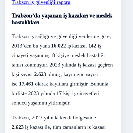
Trabzon iş güvenliği raporu
Trabzon’da yaşanan iş kazaları ve meslek
hastalıkları
Trabzon iş sağlığı ve güvenliği verilerine göre;
2013’den bu yana
16.022
iş kazası,
142
iş
cinayeti yaşanmış,
8
kişiye meslek hastalığı
tanısı konmuştur. 2023 yılında iş kazası geçiren
kişi sayısı
2.623
olmuş, kayıp gün sayısı
ise
17.461
olarak kayıtlara girmiştir. Bununla
birlikte 2023 yılında
17
kişi iş cinayetleri
sonucu yaşamını yitirmiştir.
Trabzon, 2023 yılında kendi bölgesinde
2.623
iş kazası ile, tüm zamanların iş kazası