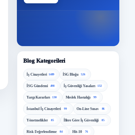
Modül
Blog Kategorileri
İş Cinayetleri
İSG Bloğu
1489
526
İSG Gündemi
İş Güvenliği Yasaları
498
132
Yargı Kararları
Meslek Hastalığı
130
99
İstanbul İş Cinayetleri
On-Line Sınav
99
86
Yönetmelikler
İllere Göre İş Güvenliği
85
85
Risk Değerlendirme
Hit-10
84
76