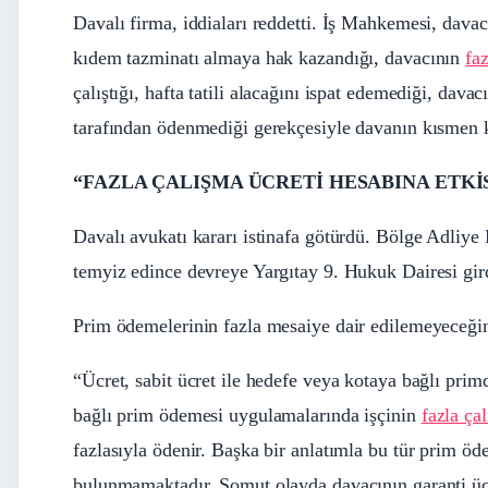
Davalı firma, iddiaları reddetti. İş Mahkemesi, davac
kıdem tazminatı almaya hak kazandığı, davacının
fa
çalıştığı, hafta tatili alacağını ispat edemediği, dava
tarafından ödenmediği gerekçesiyle davanın kısmen k
“FAZLA ÇALIŞMA ÜCRETİ HESABINA ETK
Davalı avukatı kararı istinafa götürdü. Bölge Adliye M
temyiz edince devreye Yargıtay 9. Hukuk Dairesi gir
Prim ödemelerinin fazla mesaiye dair edilemeyeceğinin
“Ücret, sabit ücret ile hedefe veya kotaya bağlı prim
bağlı prim ödemesi uygulamalarında işçinin
fazla ça
fazlasıyla ödenir. Başka bir anlatımla bu tür prim ö
bulunmamaktadır. Somut olayda davacının garanti ücr