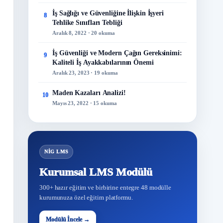
İş Sağlığı ve Güvenliğine İlişkin İşyeri
8
Tehlike Sınıfları Tebliği
Aralık 8, 2022 · 20 okuma
İş Güvenliği ve Modern Çağın Gereksinimi:
9
Kaliteli İş Ayakkabılarının Önemi
Aralık 23, 2023 · 19 okuma
Maden Kazaları Analizi!
10
Mayıs 23, 2022 · 15 okuma
NİG LMS
Kurumsal LMS Modülü
300+ hazır eğitim ve birbirine entegre 48 modülle
kurumunuza özel eğitim platformu.
48
Modülü İncele →