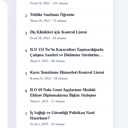
Ocak 14, 2022 · 131 okuma
Tehlike Sınıfınızı Öğrenin
2
Nisan 10, 2022 · 75 okuma
Diş Klinikleri için Kontrol Listesi
3
Ocak 30, 2022 · 58 okuma
ILO 153 No’lu Karayolları Taşımacılığında
4
Çalışma Saatleri ve Dinlenme Sürelerine
İlişkin Sözleşme
Nisan 2, 2021 · 48 okuma
Kuru Temizleme Hizmetleri Kontrol Listesi
5
Kasım 21, 2022 · 28 okuma
ILO 69 Nolu Gemi Aşçılarının Mesleki
6
Ehliyet Diplomalarına İlişkin Sözleşme
Nisan 1, 2021 · 27 okuma
İş Sağlığı ve Güvenliği Politikası Nasıl
7
Hazırlanır?
Ocak 2, 2019 · 22 okuma