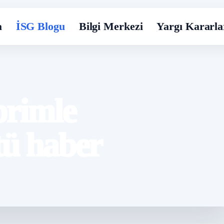
a
İSG Blogu
Bilgi Merkezi
Yargı Kararla
primle
tü haber