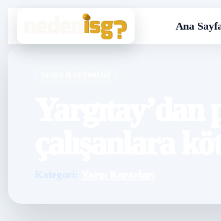
Ana Sayf
NEDEN İŞ GÜVENLIĞI
Yargıtay’dan 
çalışanlara kö
Kategori:
Yargı Kararları