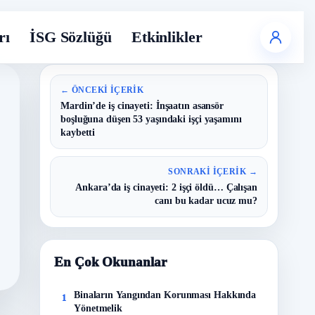
rı
İSG Sözlüğü
Etkinlikler
← ÖNCEKI İÇERIK
Mardin’de iş cinayeti: İnşaatın asansör
boşluğuna düşen 53 yaşındaki işçi yaşamını
kaybetti
SONRAKI İÇERIK →
Ankara’da iş cinayeti: 2 işçi öldü… Çalışan
canı bu kadar ucuz mu?
En Çok Okunanlar
Binaların Yangından Korunması Hakkında
1
Yönetmelik