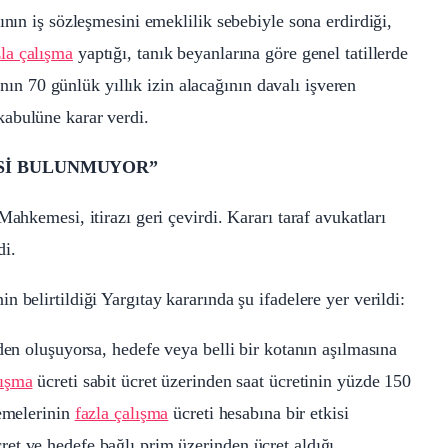
ının iş sözleşmesini emeklilik sebebiyle sona erdirdiği,
zla çalışma
yaptığı, tanık beyanlarına göre genel tatillerde
cının 70 günlük yıllık izin alacağının davalı işveren
abulüne karar verdi.
İSİ BULUNMUYOR”
ahkemesi, itirazı geri çevirdi. Kararı taraf avukatları
di.
 belirtildiği Yargıtay kararında şu ifadelere yer verildi:
den oluşuyorsa, hedefe veya belli bir kotanın aşılmasına
lışma
ücreti sabit ücret üzerinden saat ücretinin yüzde 150
demelerinin
fazla çalışma
ücreti hesabına bir etkisi
et ve hedefe bağlı prim üzerinden ücret aldığı