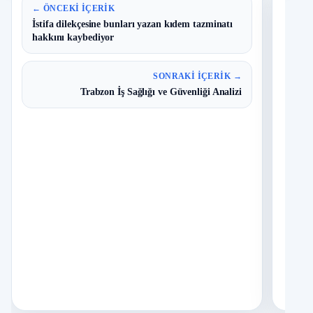
En 
← ÖNCEKI İÇERIK
İstifa dilekçesine bunları yazan kıdem tazminatı
hakkını kaybediyor
B
1
Y
O
SONRAKI İÇERIK →
Trabzon İş Sağlığı ve Güvenliği Analizi
T
2
N
D
3
O
I
4
Ç
S
N
K
5
K
İ
6
H
O