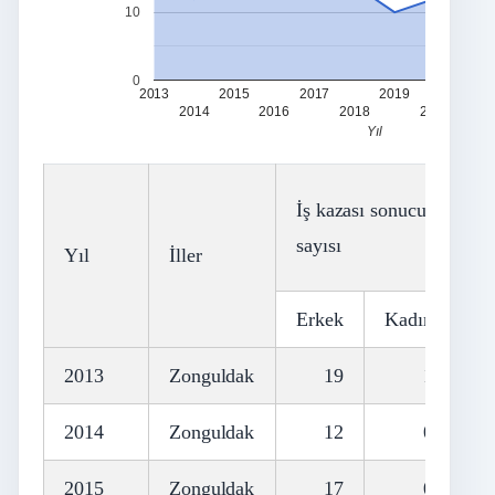
10
0
2013
2015
2017
2019
2021
2014
2016
2018
2020
Yıl
İş kazası sonucu ölen sig
sayısı
Yıl
İller
Erkek
Kadın
To
2013
Zonguldak
19
1
2014
Zonguldak
12
0
2015
Zonguldak
17
0