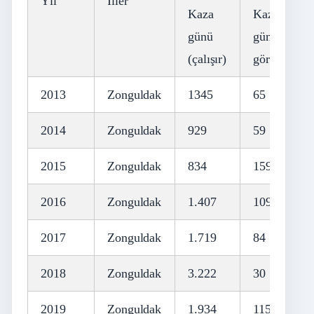
Yıl
İller
Kaza
Kaza
günü
günü (iş
(çalışır)
göremez)
2013
Zonguldak
1345
65
2014
Zonguldak
929
59
2015
Zonguldak
834
159
2016
Zonguldak
1.407
109
2017
Zonguldak
1.719
84
2018
Zonguldak
3.222
30
2019
Zonguldak
1.934
115