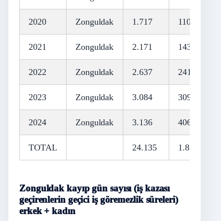
2020
Zonguldak
1.717
110
2021
Zonguldak
2.171
143
2022
Zonguldak
2.637
241
2023
Zonguldak
3.084
309
2024
Zonguldak
3.136
406
TOTAL
24.135
1.830
Zonguldak kayıp gün sayısı (iş kazası
geçirenlerin geçici iş göremezlik süreleri)
erkek + kadın