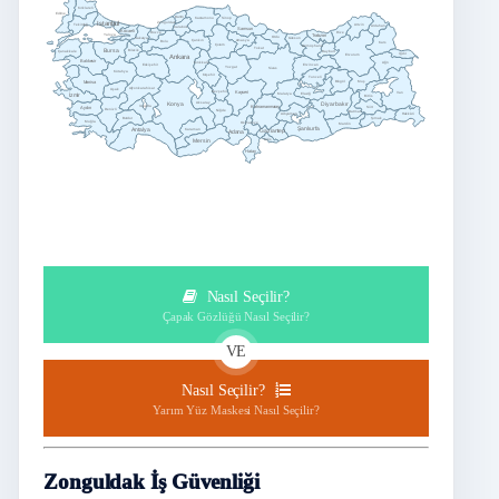
Kırklareli
Edirne
Bartın
Sinop
Kastamonu
Zonguldak
Istanbul
Tekirdağ
Artvin
Ardahan
Karabük
Samsun
Kocaeli
Düzce
Rize
Yalova
Trabzon
Ordu
Giresun
Sakarya
Çankırı
Amasya
Bolu
Kars
Çorum
Gümüşhane
Tokat
Bursa
Bilecik
Çanakkale
Bayburt
Iğdır
Erzurum
Ankara
Balıkesir
Ağrı
Kırıkkale
Erzincan
Eskişehir
Yozgat
Sivas
Kütahya
Kırşehir
Tunceli
Manisa
Bingöl
Muş
Afyonkarahisar
Uşak
Nevşehir
Kayseri
Van
İzmir
Malatya
Elazığ
Bitlis
Aksaray
Konya
Diyarbakır
Isparta
Kahramanmaraş
Siirt
Aydın
Denizli
Niğde
Batman
Adıyaman
Hakkâri
Burdur
Şırnak
Muğla
Osmaniye
Mardin
Şanlıurfa
Antalya
Karaman
Adana
Gaziantep
Mersin
Kilis
Hatay
Nasıl Seçilir?
Çapak Gözlüğü Nasıl Seçilir?
VE
Nasıl Seçilir?
Yarım Yüz Maskesi Nasıl Seçilir?
Zonguldak İş Güvenliği