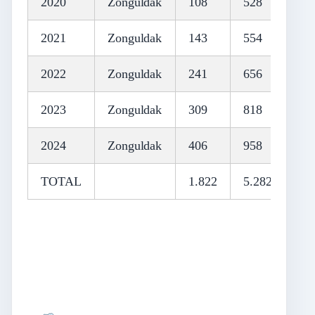
2020
Zonguldak
108
528
99
2021
Zonguldak
143
554
1.
2022
Zonguldak
241
656
1.
2023
Zonguldak
309
818
1.
2024
Zonguldak
406
958
1.
TOTAL
1.822
5.282
12