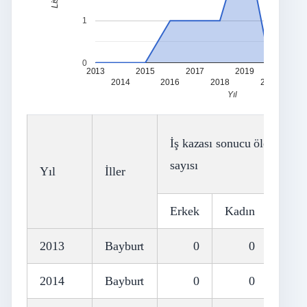
1
0
2013
2015
2017
2019
2021
2014
2016
2018
2020
Yıl
İş kazası sonucu ölen sigort
sayısı
Yıl
İller
Erkek
Kadın
Topl
2013
Bayburt
0
0
2014
Bayburt
0
0