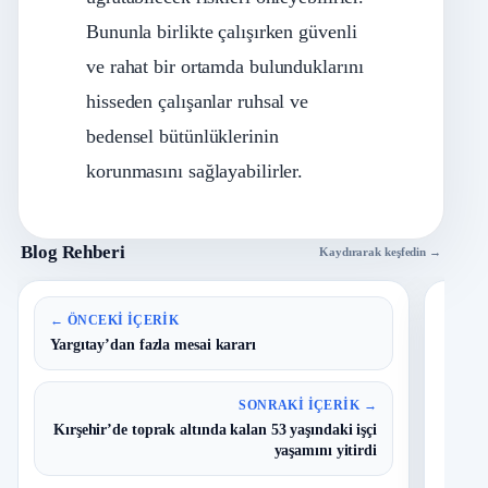
Bununla birlikte çalışırken güvenli
ve rahat bir ortamda bulunduklarını
hisseden çalışanlar ruhsal ve
bedensel bütünlüklerinin
korunmasını sağlayabilirler.
Blog Rehberi
Kaydırarak keşfedin →
En 
← ÖNCEKI İÇERIK
Yargıtay’dan fazla mesai kararı
B
1
Y
SONRAKI İÇERIK →
O
Kırşehir’de toprak altında kalan 53 yaşındaki işçi
yaşamını yitirdi
T
2
N