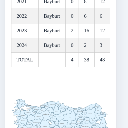
2021
Bayburt
0
8
12
0
2022
Bayburt
0
6
6
4
2023
Bayburt
2
16
12
8
2024
Bayburt
0
2
3
16
TOTAL
4
38
48
32
Kırklareli
Edirne
Bartın
Sinop
Kastamonu
Zonguldak
Istanbul
Tekirdağ
Artvin
Ardahan
Karabük
Samsun
Kocaeli
Düzce
Rize
Yalova
Trabzon
Ordu
Giresun
Sakarya
Çankırı
Amasya
Bolu
Kars
Çorum
Gümüşhane
Tokat
Bursa
Bilecik
Çanakkale
Bayburt
Iğdır
Erzurum
Ankara
Balıkesir
Ağrı
Kırıkkale
Erzincan
Eskişehir
Yozgat
Sivas
Kütahya
Kırşehir
Tunceli
Manisa
Bingöl
Muş
Afyonkarahisar
Uşak
Nevşehir
Kayseri
Van
İzmir
Malatya
Elazığ
Bitlis
Aksaray
Konya
Diyarbakır
Isparta
Kahramanmaraş
Siirt
Aydın
Denizli