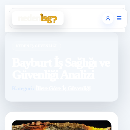
☰
NEDEN İŞ GÜVENLIĞI
Bayburt İş Sağlığı ve
Güvenliği Analizi
Kategori:
İllere Göre İş Güvenliği