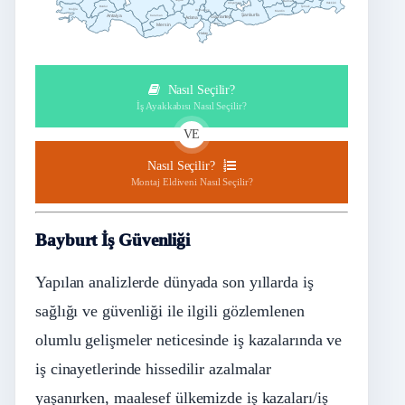
Niğde
Batman
Adıyaman
Hakkâri
Burdur
Şırnak
Muğla
Osmaniye
Mardin
Şanlıurfa
Antalya
Karaman
Adana
Gaziantep
Mersin
Kilis
Hatay
Nasıl Seçilir?
İş Ayakkabısı Nasıl Seçilir?
VE
Nasıl Seçilir?
Montaj Eldiveni Nasıl Seçilir?
Bayburt İş Güvenliği
Yapılan analizlerde dünyada son yıllarda iş
sağlığı ve güvenliği ile ilgili gözlemlenen
olumlu gelişmeler neticesinde iş kazalarında ve
iş cinayetlerinde hissedilir azalmalar
yaşanırken, maalesef ülkemizde iş kazaları/iş