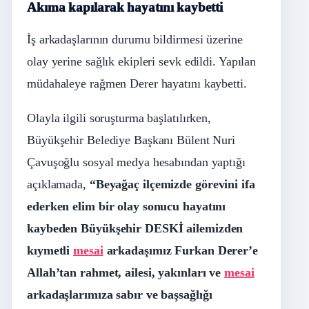
Akıma kapılarak hayatını kaybetti
İş arkadaşlarının durumu bildirmesi üzerine
olay yerine sağlık ekipleri sevk edildi. Yapılan
müdahaleye rağmen Derer hayatını kaybetti.
Olayla ilgili soruşturma başlatılırken,
Büyükşehir Belediye Başkanı Bülent Nuri
Çavuşoğlu sosyal medya hesabından yaptığı
açıklamada,
“Beyağaç ilçemizde görevini ifa
ederken elim bir olay sonucu hayatını
kaybeden Büyükşehir DESKİ ailemizden
kıymetli
mesai
arkadaşımız Furkan Derer’e
Allah’tan rahmet, ailesi, yakınları ve
mesai
arkadaşlarımıza sabır ve başsağlığı