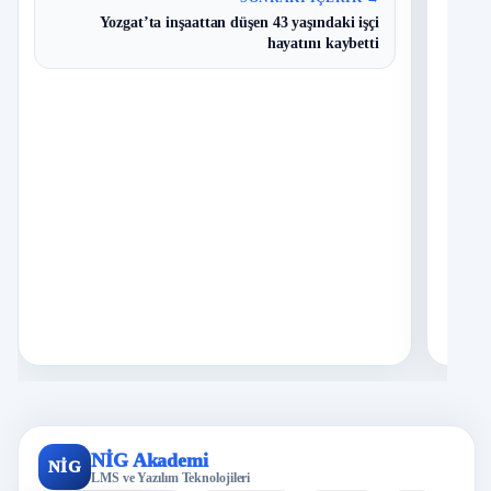
Yozgat’ta inşaattan düşen 43 yaşındaki işçi
T
2
hayatını kaybetti
N
D
3
O
I
4
Ç
S
N
K
5
K
İ
6
S
A
İ
7
H
O
NİG Akademi
NİG
LMS ve Yazılım Teknolojileri
I