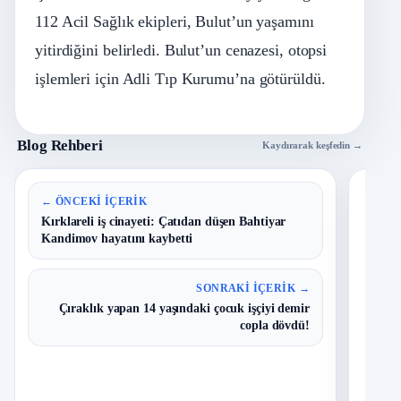
112 Acil Sağlık ekipleri, Bulut’un yaşamını
yitirdiğini belirledi. Bulut’un cenazesi, otopsi
işlemleri için Adli Tıp Kurumu’na götürüldü.
Blog Rehberi
Kaydırarak keşfedin →
En 
← ÖNCEKI İÇERIK
Kırklareli iş cinayeti: Çatıdan düşen Bahtiyar
Kandimov hayatını kaybetti
B
1
Y
O
SONRAKI İÇERIK →
Çıraklık yapan 14 yaşındaki çocuk işçiyi demir
T
2
copla dövdü!
N
I
3
Ç
S