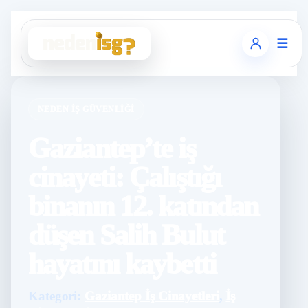
☰
NEDEN İŞ GÜVENLIĞI
Gaziantep’te iş
cinayeti: Çalıştığı
binanın 12. katından
düşen Salih Bulut
hayatını kaybetti
Kategori:
Gaziantep İş Cinayetleri
,
İş