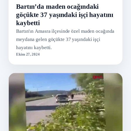
Bartın’da maden ocağındaki
göçükte 37 yaşındaki işçi hayatını
kaybetti
Bartın'ın Amasra ilçesinde özel maden ocağında
meydana gelen göçükte 37 yaşındaki işçi
hayatını kaybetti.
Ekim 27, 2024