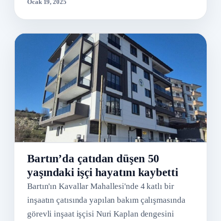
Ocak 19, 2025
Bartın’da çatıdan düşen 50
yaşındaki işçi hayatını kaybetti
Bartın'ın Kavallar Mahallesi'nde 4 katlı bir
inşaatın çatısında yapılan bakım çalışmasında
görevli inşaat işçisi Nuri Kaplan dengesini