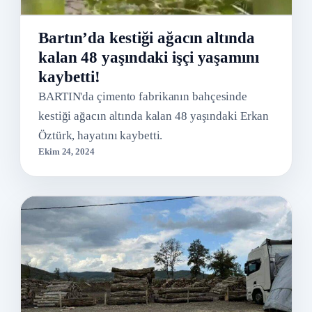
Bartın’da kestiği ağacın altında
kalan 48 yaşındaki işçi yaşamını
kaybetti!
BARTIN'da çimento fabrikanın bahçesinde
kestiği ağacın altında kalan 48 yaşındaki Erkan
Öztürk, hayatını kaybetti.
Ekim 24, 2024