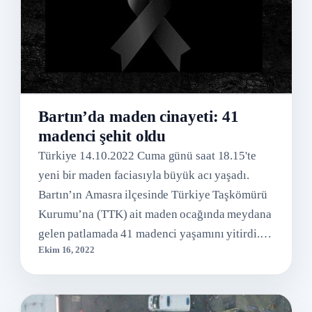
Bartın’da maden cinayeti: 41
madenci şehit oldu
Türkiye 14.10.2022 Cuma günü saat 18.15'te
yeni bir maden faciasıyla büyük acı yaşadı.
Bartın’ın Amasra ilçesinde Türkiye Taşkömürü
Kurumu’na (TTK) ait maden ocağında meydana
gelen patlamada 41 madenci yaşamını yitirdi.…
Ekim 16, 2022