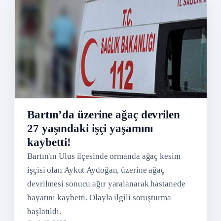
Bartın’da üzerine ağaç devrilen
27 yaşındaki işçi yaşamını
kaybetti!
Bartın'ın Ulus ilçesinde ormanda ağaç kesim
işçisi olan Aykut Aydoğan, üzerine ağaç
devrilmesi sonucu ağır yaralanarak hastanede
hayatını kaybetti. Olayla ilgili soruşturma
başlatıldı.