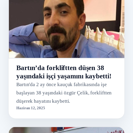
Bartın’da forkliftten düşen 38
yaşındaki işçi yaşamını kaybetti!
Bartın'da 2 ay önce kauçuk fabrikasında işe
başlayan 38 yaşındaki özgür Çelik, forkliftten
düşerek hayatını kaybetti.
Haziran 12, 2025