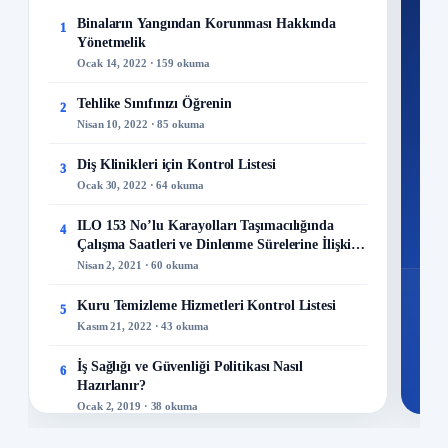
Ku
Binaların Yangından Korunması Hakkında
1
Yönetmelik
300+
Ocak 14, 2022 · 159 okuma
kuru
Tehlike Sınıfınızı Öğrenin
2
M
Nisan 10, 2022 · 85 okuma
Diş Klinikleri için Kontrol Listesi
3
Ocak 30, 2022 · 64 okuma
48
ILO 153 No’lu Karayolları Taşımacılığında
4
Mo
Çalışma Saatleri ve Dinlenme Sürelerine İlişkin
Sözleşme
Nisan 2, 2021 · 60 okuma
Kuru Temizleme Hizmetleri Kontrol Listesi
5
Kasım 21, 2022 · 43 okuma
İş Sağlığı ve Güvenliği Politikası Nasıl
6
Hazırlanır?
Ocak 2, 2019 · 38 okuma
İş Sağlığı ve Güvenliğine İlişkin İşyeri Tehlike