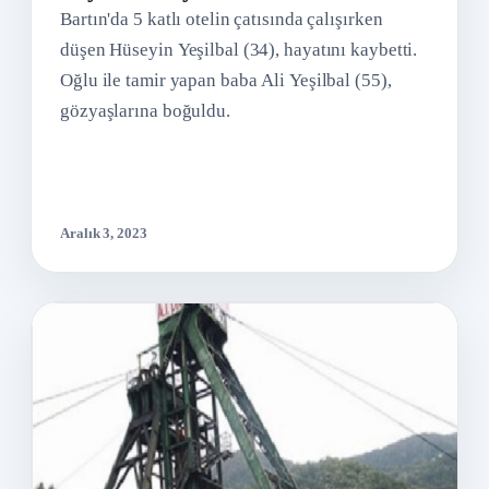
Bartın'da 5 katlı otelin çatısında çalışırken
düşen Hüseyin Yeşilbal (34), hayatını kaybetti.
Oğlu ile tamir yapan baba Ali Yeşilbal (55),
gözyaşlarına boğuldu.
Aralık 3, 2023