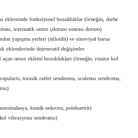
uz ekleminde fonksiyonel bozukluklar (örneğin, darbe
ması, travmatik omuz çıkması sonrası durum)
tendon yapışma yerleri (stiloidit) ve sinoviyal bursa
ak eklemlerinde dejeneratif değişimler
l açan omuz eklemi bozuklukları (örneğin, rotator kuf
apularis, torasik outlet sendromu, scalenus sendromu,
omu)
unatomalasya, kemik nekrozu, psödoartrit)
-kol vibrasyonu sendromu)