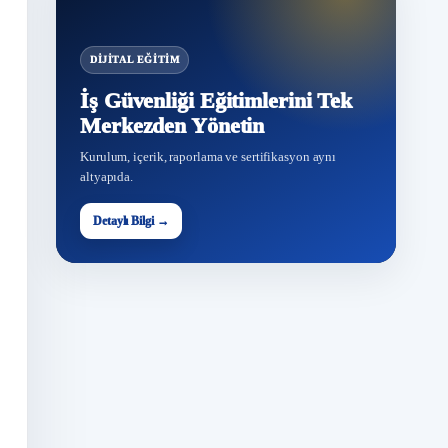
DIJITAL EĞITIM
İş Güvenliği Eğitimlerini Tek
Merkezden Yönetin
Kurulum, içerik, raporlama ve sertifikasyon aynı
altyapıda.
Detaylı Bilgi →
G