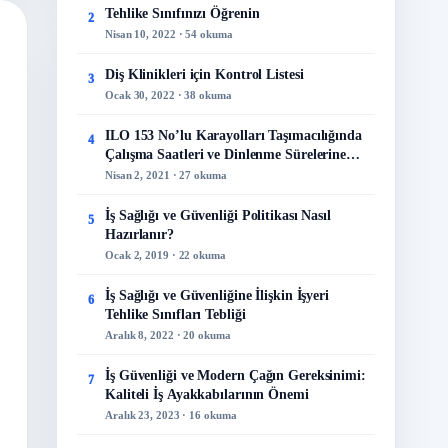
Tehlike Sınıfınızı Öğrenin
2
Nisan 10, 2022 · 54 okuma
Diş Klinikleri için Kontrol Listesi
3
Ocak 30, 2022 · 38 okuma
ILO 153 No’lu Karayolları Taşımacılığında
4
Çalışma Saatleri ve Dinlenme Sürelerine
İlişkin Sözleşme
Nisan 2, 2021 · 27 okuma
İş Sağlığı ve Güvenliği Politikası Nasıl
5
Hazırlanır?
Ocak 2, 2019 · 22 okuma
İş Sağlığı ve Güvenliğine İlişkin İşyeri
6
Tehlike Sınıfları Tebliği
Aralık 8, 2022 · 20 okuma
İş Güvenliği ve Modern Çağın Gereksinimi:
7
Kaliteli İş Ayakkabılarının Önemi
Aralık 23, 2023 · 16 okuma