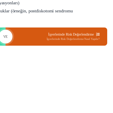
asyonları)
luklar (örneğin, postdiskotomi sendromu
İşyerlerinde Risk Değerlendirme
VE
İşyerlerinde Risk Değerlendirme Nasıl Yapılır?