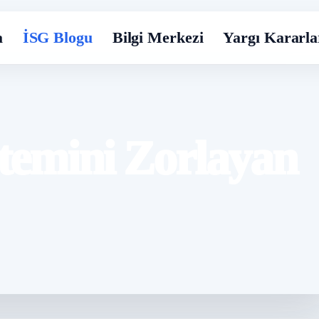
a
İSG Blogu
Bilgi Merkezi
Yargı Kararla
stemini Zorlayan