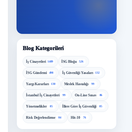
Blog Kategorileri
İş Cinayetleri
İSG Bloğu
1489
526
İSG Gündemi
İş Güvenliği Yasaları
498
132
Yargı Kararları
Meslek Hastalığı
130
99
İstanbul İş Cinayetleri
On-Line Sınav
99
86
Yönetmelikler
İllere Göre İş Güvenliği
85
85
Risk Değerlendirme
Hit-10
84
76