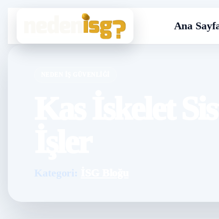
Ana Sayf
NEDEN İŞ GÜVENLIĞI
Kas İskelet Si
İşler
Kategori:
İSG Bloğu