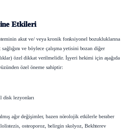
ine Etkileri
isteminin akut ve/ veya kronik fonksiyonel bozukluklarına
et sağlığını ve böylece çalışma yetisini bozan diğer
klar) özel dikkat verilmelidir. İşyeri hekimi için aşağıda
 yüzünden özel öneme sahiptir:
Nİ
al disk lezyonları
mış ağır değişimler, bazen nörolojik etkilerle beraber
ilolistezis, osteoporoz, belirgin skolyoz, Bekhterev