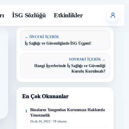
rı
İSG Sözlüğü
Etkinlikler
← ÖNCEKI İÇERIK
İş Sağlığı ve Güvenliğinde İSG Üçgeni!
SONRAKI İÇERIK →
Hangi İşyerlerinde İş Sağlığı ve Güvenliği
Kurulu Kurulmalı?
En Çok Okunanlar
Binaların Yangından Korunması Hakkında
1
Yönetmelik
Ocak 14, 2022 · 78 okuma