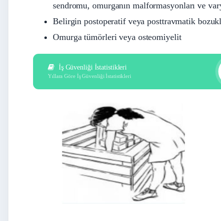
sendromu, omurganın malformasyonları ve vary
Belirgin postoperatif veya posttravmatik bozuk
Omurga tümörleri veya osteomiyelit
İş Güvenliği İstatistikleri
Yıllara Göre İş Güvenliği İstatistikleri