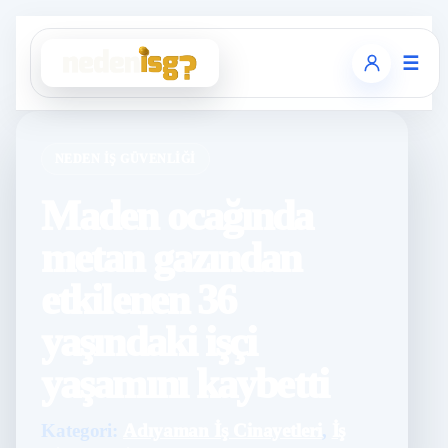
☰
NEDEN İŞ GÜVENLIĞI
Maden ocağında
metan gazından
etkilenen 36
yaşındaki işçi
yaşamını kaybetti
Kategori:
Adıyaman İş Cinayetleri
,
İş