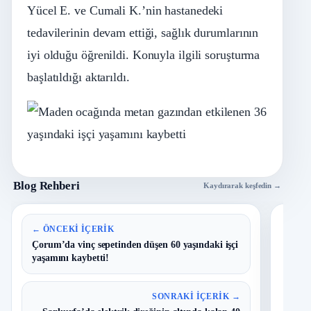
Yücel E. ve Cumali K.’nin hastanedeki
tedavilerinin devam ettiği, sağlık durumlarının
iyi olduğu öğrenildi. Konuyla ilgili soruşturma
başlatıldığı aktarıldı.
Blog Rehberi
Kaydırarak keşfedin →
En 
← ÖNCEKI İÇERIK
Çorum’da vinç sepetinden düşen 60 yaşındaki işçi
yaşamını kaybetti!
B
1
Y
O
SONRAKI İÇERIK →