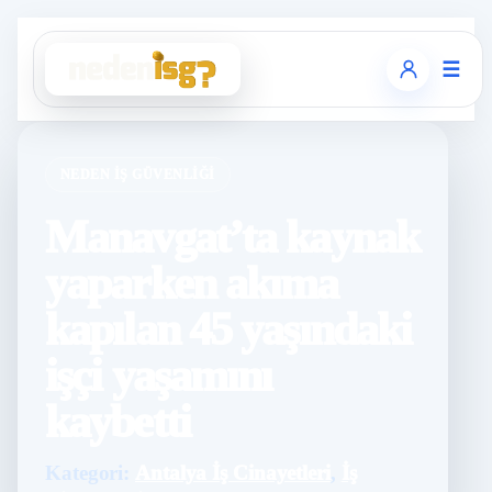
☰
NEDEN İŞ GÜVENLIĞI
Manavgat’ta kaynak
yaparken akıma
kapılan 45 yaşındaki
işçi yaşamını
kaybetti
Kategori:
Antalya İş Cinayetleri
,
İş