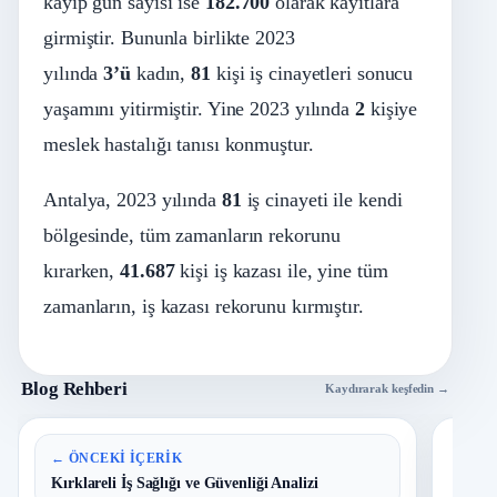
kayıp gün sayısı ise
182.700
olarak kayıtlara
girmiştir. Bununla birlikte 2023
yılında
3’ü
kadın,
81
kişi iş cinayetleri sonucu
yaşamını yitirmiştir. Yine 2023 yılında
2
kişiye
meslek hastalığı tanısı konmuştur.
Antalya, 2023 yılında
81
iş cinayeti ile kendi
bölgesinde, tüm zamanların rekorunu
kırarken,
41.687
kişi iş kazası ile, yine tüm
zamanların, iş kazası rekorunu kırmıştır.
Blog Rehberi
Kaydırarak keşfedin →
En 
← ÖNCEKI İÇERIK
Kırklareli İş Sağlığı ve Güvenliği Analizi