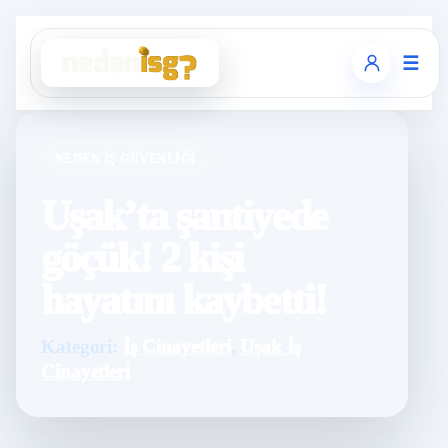
☰
NEDEN İŞ GÜVENLIĞI
Uşak’ta şantiyede
göçük! 2 kişi
hayatını kaybetti!
Kategori:
İş Cinayetleri
,
Uşak İş
Cinayetleri