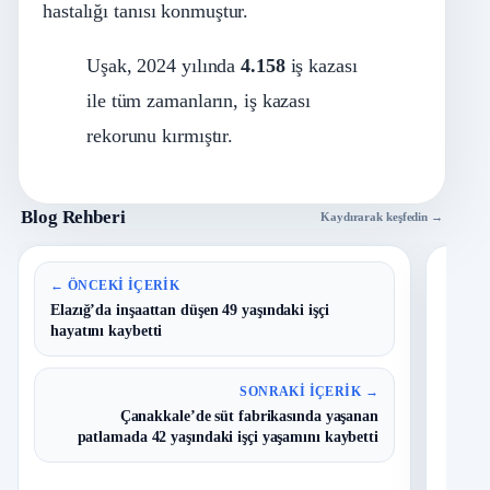
hastalığı tanısı konmuştur.
Uşak, 2024 yılında
4.158
iş kazası
ile tüm zamanların, iş kazası
rekorunu kırmıştır.
Blog Rehberi
Kaydırarak keşfedin →
En 
← ÖNCEKI İÇERIK
Elazığ’da inşaattan düşen 49 yaşındaki işçi
hayatını kaybetti
B
1
Y
O
SONRAKI İÇERIK →
Çanakkale’de süt fabrikasında yaşanan
T
2
patlamada 42 yaşındaki işçi yaşamını kaybetti
N
D