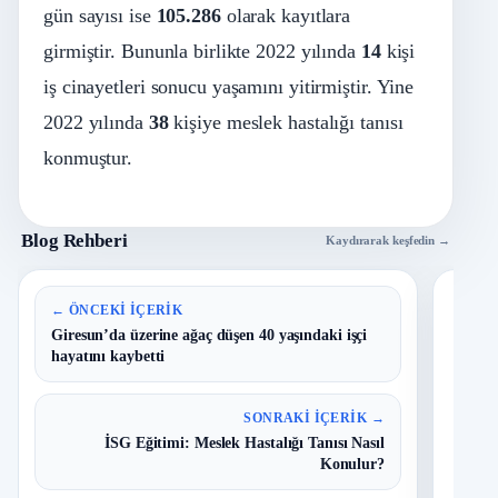
gün sayısı ise
105.286
olarak kayıtlara
girmiştir. Bununla birlikte 2022 yılında
14
kişi
iş cinayetleri sonucu yaşamını yitirmiştir. Yine
2022 yılında
38
kişiye meslek hastalığı tanısı
konmuştur.
Blog Rehberi
Kaydırarak keşfedin →
En 
← ÖNCEKI İÇERIK
Giresun’da üzerine ağaç düşen 40 yaşındaki işçi
hayatını kaybetti
B
1
Y
O
SONRAKI İÇERIK →
İSG Eğitimi: Meslek Hastalığı Tanısı Nasıl
T
2
Konulur?
N