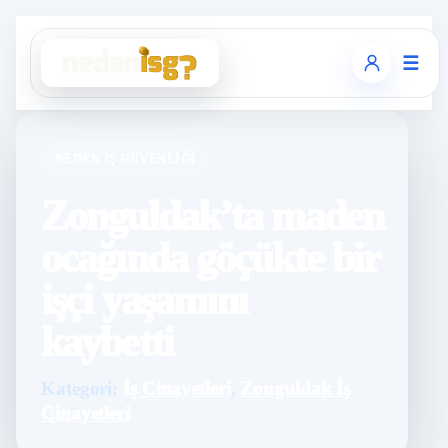
☰
NEDEN İŞ GÜVENLIĞI
Zonguldak’ta maden
ocağında göçükte bir
işçi yaşamını
kaybetti
Kategori:
İş Cinayetleri
,
Zonguldak İş
Cinayetleri