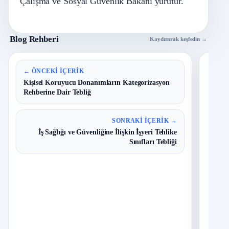
Çalışma ve Sosyal Güvenlik Bakanı yürütür.
Blog Rehberi
Kaydırarak keşfedin →
En 
← ÖNCEKI İÇERIK
Kişisel Koruyucu Donanımların Kategorizasyon
Rehberine Dair Tebliğ
B
1
Y
O
SONRAKI İÇERIK →
İş Sağlığı ve Güvenliğine İlişkin İşyeri Tehlike
T
2
Sınıfları Tebliği
N
D
3
O
I
4
Ç
S
N