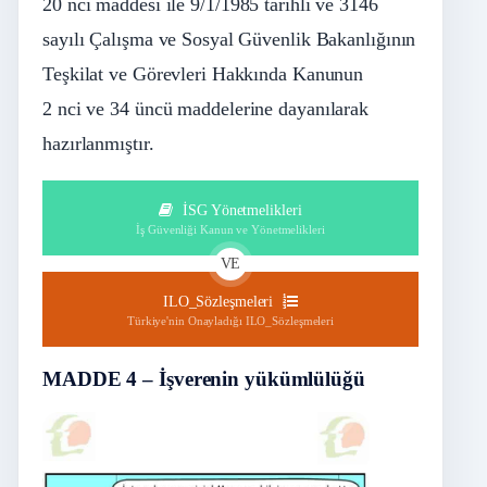
20
nci
maddesi ile
9/1/1985
tarihli ve 3146
sayılı Çalışma ve Sosyal Güvenlik Bakanlığının
Teşkilat ve Görevleri Hakkında Kanunun
2
nci
ve 34 üncü maddelerine dayanılarak
hazırlanmıştır.
İSG Yönetmelikleri
İş Güvenliği Kanun ve Yönetmelikleri
VE
ILO_Sözleşmeleri
Türkiye'nin Onayladığı ILO_Sözleşmeleri
MADDE 4 – İşverenin yükümlülüğü