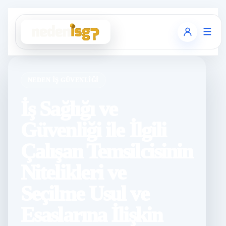
☰
NEDEN İŞ GÜVENLIĞI
İş Sağlığı ve
Güvenliği ile İlgili
Çalışan Temsilcisinin
Nitelikleri ve
Seçilme Usul ve
Esaslarına İlişkin