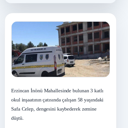
Erzincan İnönü Mahallesinde bulunan 3 katlı
okul inşaatının çatısında çalışan 58 yaşındaki
Safa Celep, dengesini kaybederek zemine
düştü.