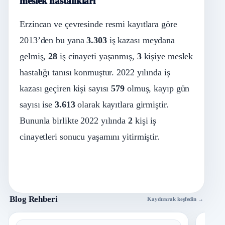
meslek hastalıkları
Erzincan ve çevresinde resmi kayıtlara göre
2013’den bu yana
3.303
iş kazası meydana
gelmiş,
28
iş cinayeti yaşanmış,
3
kişiye meslek
hastalığı tanısı konmuştur. 2022 yılında iş
kazası geçiren kişi sayısı
579
olmuş, kayıp gün
sayısı ise
3.613
olarak kayıtlara girmiştir.
Bununla birlikte 2022 yılında
2
kişi iş
cinayetleri sonucu yaşamını yitirmiştir.
Blog Rehberi
Kaydırarak keşfedin →