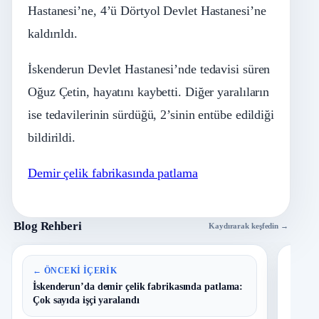
Hastanesi’ne, 4’ü Dörtyol Devlet Hastanesi’ne
kaldırıldı.
İskenderun Devlet Hastanesi’nde tedavisi süren
Oğuz Çetin, hayatını kaybetti. Diğer yaralıların
ise tedavilerinin sürdüğü, 2’sinin entübe edildiği
bildirildi.
Demir çelik fabrikasında patlama
Blog Rehberi
Kaydırarak keşfedin →
En 
← ÖNCEKI İÇERIK
İskenderun’da demir çelik fabrikasında patlama:
Çok sayıda işçi yaralandı
B
1
Y