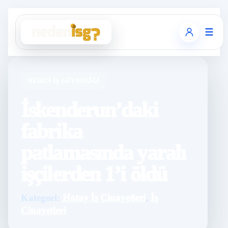
☰
NEDEN İŞ GÜVENLIĞI
İskenderun’daki
fabrika
patlamasında yaralı
işçilerden 1’i öldü
Kategori:
Hatay İş Cinayetleri
,
İş
Cinayetleri