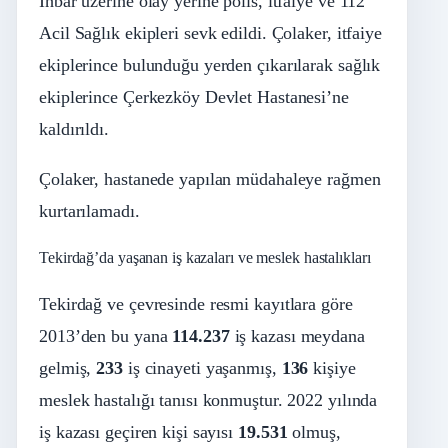
İhbar üzerine olay yerine polis, itfaiye ve 112
Acil Sağlık ekipleri sevk edildi. Çolaker, itfaiye
ekiplerince bulunduğu yerden çıkarılarak sağlık
ekiplerince Çerkezköy Devlet Hastanesi’ne
kaldırıldı.
Çolaker, hastanede yapılan müdahaleye rağmen
kurtarılamadı.
Tekirdağ’da yaşanan iş kazaları ve meslek hastalıkları
Tekirdağ ve çevresinde resmi kayıtlara göre
2013’den bu yana
114.237
iş kazası meydana
gelmiş,
233
iş cinayeti yaşanmış,
136
kişiye
meslek hastalığı tanısı konmuştur. 2022 yılında
iş kazası geçiren kişi sayısı
19.531
olmuş,