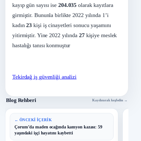
kayıp gün sayısı ise
204.035
olarak kayıtlara
girmiştir. Bununla birlikte 2022 yılında 1’i
kadın
23
kişi iş cinayetleri sonucu yaşamını
yitirmiştir. Yine 2022 yılında
27
kişiye meslek
hastalığı tanısı konmuştur
Tekirdağ iş güvenliği analizi
Blog Rehberi
Kaydırarak keşfedin →
En 
← ÖNCEKI İÇERIK
Çorum’da maden ocağında kamyon kazası: 59
yaşındaki işçi hayatını kaybetti
B
1
Y