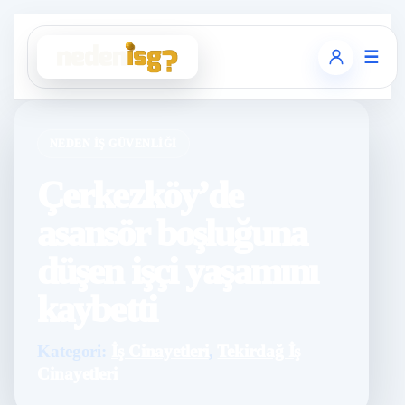
☰
NEDEN İŞ GÜVENLIĞI
Çerkezköy’de
asansör boşluğuna
düşen işçi yaşamını
kaybetti
Kategori:
İş Cinayetleri
,
Tekirdağ İş
Cinayetleri