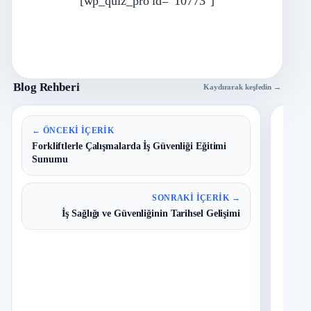
[wp_quiz_pro id=”10773″]
Blog Rehberi
Kaydırarak keşfedin →
En 
← ÖNCEKI İÇERIK
Forkliftlerle Çalışmalarda İş Güvenliği Eğitimi
Sunumu
B
1
Y
O
SONRAKI İÇERIK →
İş Sağlığı ve Güvenliğinin Tarihsel Gelişimi
T
2
N
D
3
O
I
4