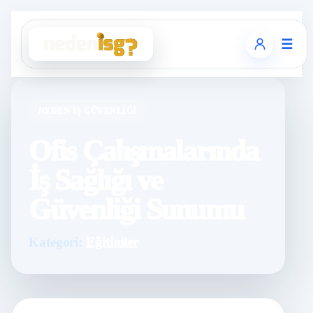
☰
NEDEN İŞ GÜVENLIĞI
Ofis Çalışmalarında
İş Sağlığı ve
Güvenliği Sunumu
Kategori:
Eğitimler