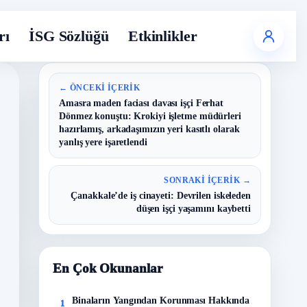
rı
İSG Sözlüğü
Etkinlikler
← ÖNCEKI İÇERIK
Amasra maden faciası davası işçi Ferhat
Dönmez konuştu: Krokiyi işletme müdürleri
hazırlamış, arkadaşımızın yeri kasıtlı olarak
yanlış yere işaretlendi
SONRAKI İÇERIK →
Çanakkale’de iş cinayeti: Devrilen iskeleden
düşen işçi yaşamını kaybetti
En Çok Okunanlar
Binaların Yangından Korunması Hakkında
1