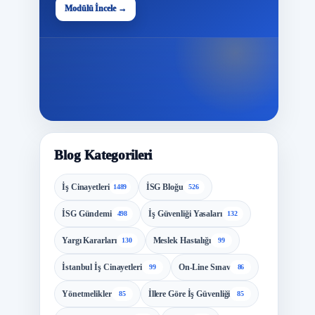
48
Modülü İncele →
Modül
Blog Kategorileri
İş Cinayetleri
İSG Bloğu
1489
526
İSG Gündemi
İş Güvenliği Yasaları
498
132
Yargı Kararları
Meslek Hastalığı
130
99
İstanbul İş Cinayetleri
On-Line Sınav
99
86
Yönetmelikler
İllere Göre İş Güvenliği
85
85