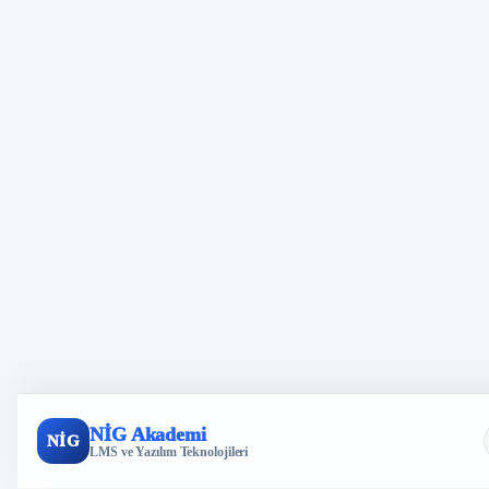
NİG Akademi
NİG
LMS ve Yazılım Teknolojileri