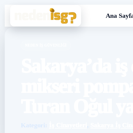
Ana Sayf
NEDEN İŞ GÜVENLIĞI
Sakarya’da iş 
mikseri pompa
Turan Oğul ya
Kategori:
İş Cinayetleri
,
Sakarya İş Cin