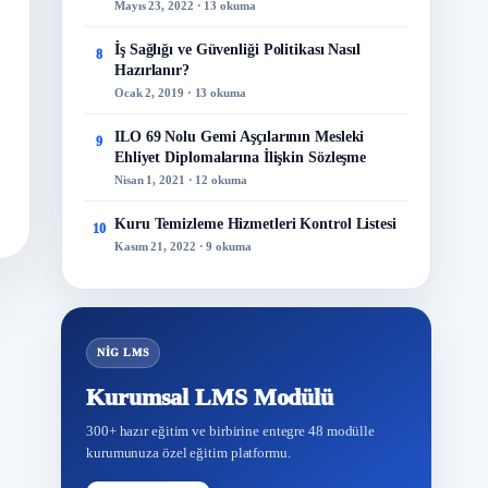
Mayıs 23, 2022 · 13 okuma
İş Sağlığı ve Güvenliği Politikası Nasıl
8
Hazırlanır?
Ocak 2, 2019 · 13 okuma
ILO 69 Nolu Gemi Aşçılarının Mesleki
9
Ehliyet Diplomalarına İlişkin Sözleşme
Nisan 1, 2021 · 12 okuma
Kuru Temizleme Hizmetleri Kontrol Listesi
10
Kasım 21, 2022 · 9 okuma
NİG LMS
Kurumsal LMS Modülü
300+ hazır eğitim ve birbirine entegre 48 modülle
kurumunuza özel eğitim platformu.