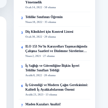
Yönetmelik
Ocak 14, 2022 · 50 okuma
Tehlike Sınıfınızı Öğrenin
2
Nisan 10, 2022 · 35 okuma
Diş Klinikleri için Kontrol Listesi
3
Ocak 30, 2022 · 29 okuma
ILO 153 No’lu Karayolları Taşımacılığında
4
Çalışma Saatleri ve Dinlenme Sürelerine
İlişkin Sözleşme
Nisan 2, 2021 · 27 okuma
İş Sağlığı ve Güvenliğine İlişkin İşyeri
5
Tehlike Sınıfları Tebliği
Aralık 8, 2022 · 20 okuma
İş Güvenliği ve Modern Çağın Gereksinimi:
6
Kaliteli İş Ayakkabılarının Önemi
Aralık 23, 2023 · 13 okuma
Maden Kazaları Analizi!
7