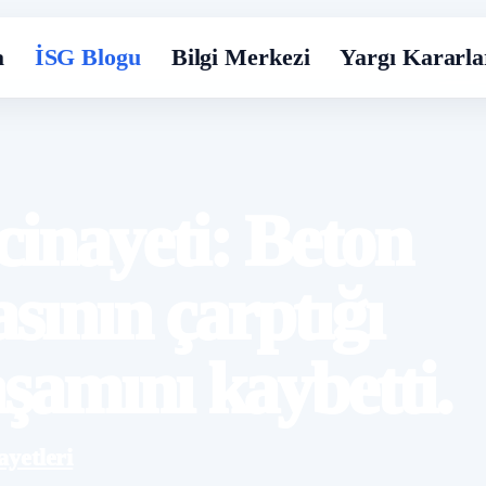
a
İSG Blogu
Bilgi Merkezi
Yargı Kararla
cinayeti: Beton
sının çarptığı
şamını kaybetti.
ayetleri