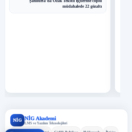
Şanlıurfa’da Özak Tekstil işçilerine coplu
I
2
müdahalede 22 gözaltı
Ç
S
N
D
3
O
T
4
N
İ
5
S
A
İ
6
K
A
İ
7
H
NİG Akademi
NİG
O
LMS ve Yazılım Teknolojileri
K
KVKK Aydınlatma Metni
Gizlilik Politikası
Hakkımızda
İletişim