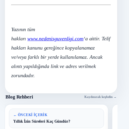
Yazının tüm
hakları
www.nedenisguvenligi.com
‘a aittir. Telif
hakları kanunu gereğince kopyalanamaz
ve/veya farklı bir yerde kullanılamaz. Ancak
alıntı yapıldığında link ve adres verilmek
zorundadır.
Blog Rehberi
Kaydırarak keşfedin →
En 
← ÖNCEKI İÇERIK
Yıllık İzin Süreleri Kaç Gündür?
B
1