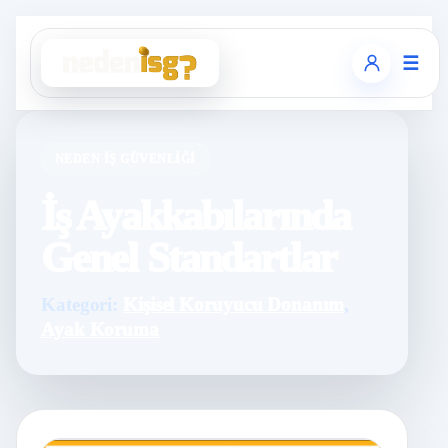
☰
NEDEN İŞ GÜVENLIĞI
İş Ayakkabılarında
Genel Standartlar
Kategori:
Kişisel Koruyucu Donanım
,
Ayak Koruma