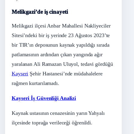
Melikgazi’de iş cinayeti
Melikgazi ilçesi Anbar Mahallesi Nakliyeciler
Sitesi’ndeki bir iş yerinde 23 Ağustos 2023’te
bir TIR’ın deposunun kaynak yapıldığı sırada
patlamasının ardından çıkan yangında ağır
yaralanan Ali Ramazan Uluyol, tedavi gördüğü
Kayseri
Şehir Hastanesi’nde müdahalelere
rağmen kurtarılamadı.
Kayseri İş Güvenliği Analizi
Kaynak ustasının cenazesinin yarın Yahyalı
ilçesinde toprağa verileceği öğrenildi.