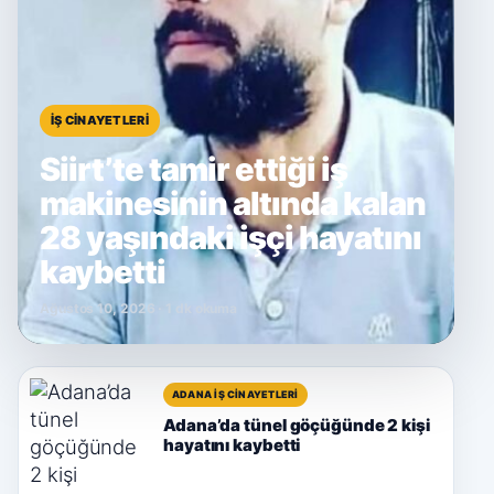
İŞ CINAYETLERI
Siirt’te tamir ettiği iş
makinesinin altında kalan
28 yaşındaki işçi hayatını
kaybetti
Ağustos 10, 2026 · 1 dk okuma
ADANA İŞ CINAYETLERI
Adana’da tünel göçüğünde 2 kişi
hayatını kaybetti