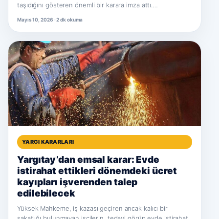
taşıdığını gösteren önemli bir karara imza attı.…
Mayıs 10, 2026 · 2 dk okuma
YARGI KARARLARI
Yargıtay’dan emsal karar: Evde
istirahat ettikleri dönemdeki ücret
kayıpları işverenden talep
edilebilecek
Yüksek Mahkeme, iş kazası geçiren ancak kalıcı bir
sakatlığı bulunmayan işçilerin, tedavi görüp evde istirahat