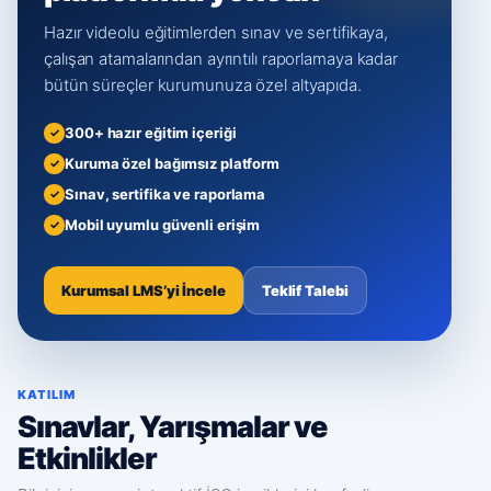
Hazır videolu eğitimlerden sınav ve sertifikaya,
çalışan atamalarından ayrıntılı raporlamaya kadar
bütün süreçler kurumunuza özel altyapıda.
300+ hazır eğitim içeriği
Kuruma özel bağımsız platform
Sınav, sertifika ve raporlama
Mobil uyumlu güvenli erişim
Kurumsal LMS’yi İncele
Teklif Talebi
KATILIM
Sınavlar, Yarışmalar ve
Etkinlikler