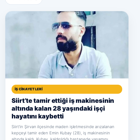
İŞ CINAYETLERI
Siirt’te tamir ettiği iş makinesinin
altında kalan 28 yaşındaki işçi
hayatını kaybetti
Siirt'in Şirvan ilçesinde maden işletmesinde arızalanan
kepçeyi tamir eden Emin Kubay (28), iş makinesinin
altında kaldı. Kubay, kaldırıldığı hastanede yaşamını…