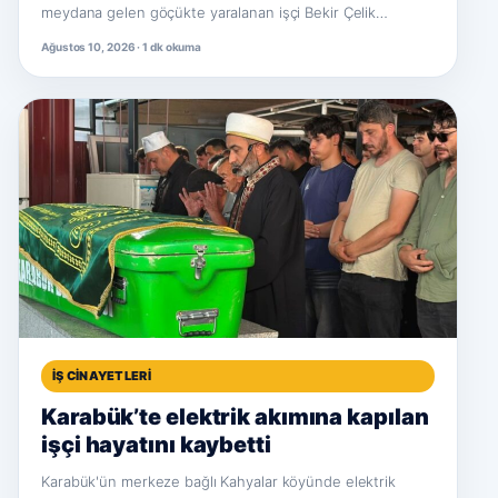
meydana gelen göçükte yaralanan işçi Bekir Çelik…
Ağustos 10, 2026 · 1 dk okuma
İŞ CINAYETLERI
Karabük’te elektrik akımına kapılan
işçi hayatını kaybetti
Karabük'ün merkeze bağlı Kahyalar köyünde elektrik