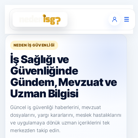
☰
NEDEN İŞ GÜVENLIĞI
İş Sağlığı ve
Güvenliğinde
Gündem, Mevzuat ve
Uzman Bilgisi
Güncel iş güvenliği haberlerini, mevzuat
dosyalarını, yargı kararlarını, meslek hastalıklarını
ve uygulamaya dönük uzman içeriklerini tek
merkezden takip edin.