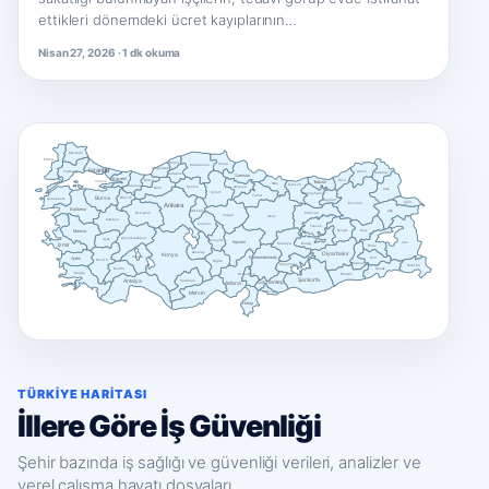
ettikleri dönemdeki ücret kayıplarının…
Nisan 27, 2026 · 1 dk okuma
Kırklareli
Edirne
Bartın
Sinop
Kastamonu
Istanbul
Zonguldak
Tekirdağ
Artvin
Ardahan
Karabük
Samsun
Kocaeli
Düzce
Rize
Trabzon
Yalova
Ordu
Giresun
Sakarya
Çankırı
Amasya
Bolu
Kars
Çorum
Gümüşhane
Tokat
Bursa
Bilecik
Çanakkale
Bayburt
Iğdır
Erzurum
Ankara
Balıkesir
Ağrı
Kırıkkale
Erzincan
Eskişehir
Yozgat
Sivas
Kütahya
Kırşehir
Tunceli
Manisa
Bingöl
Muş
Afyonkarahisar
Uşak
Nevşehir
Kayseri
Van
İzmir
Malatya
Elazığ
Bitlis
Aksaray
Konya
Diyarbakır
Isparta
Kahramanmaraş
Aydın
Siirt
Denizli
Niğde
Batman
Adıyaman
Hakkâri
Burdur
Şırnak
Muğla
Osmaniye
Mardin
Şanlıurfa
Antalya
Karaman
Adana
Gaziantep
Mersin
Kilis
Hatay
TÜRKIYE HARITASI
İllere Göre İş Güvenliği
Şehir bazında iş sağlığı ve güvenliği verileri, analizler ve
yerel çalışma hayatı dosyaları.