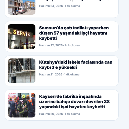
Haziran 24, 2026 · 1 dk okuma
Samsun’da çatı tadilatı yaparken
düşen 57 yaşındaki işçi hayatını
kaybetti
Haziran 22, 2026 · 1 dk okuma
Kütahya’daki iskele faciasında can
kaybı 3’e yükseldi
Haziran 21, 2026 · 1 dk okuma
Kayseri’de fabrika inşaatında
üzerine bahçe duvarı devrilen 38
yaşındaki işçi hayatını kaybetti
Haziran 20, 2026 · 1 dk okuma