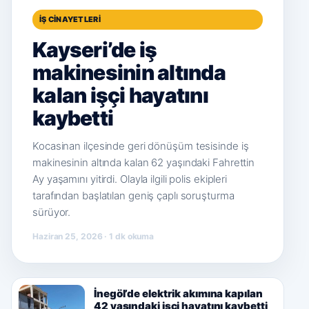
İŞ CINAYETLERI
Kayseri’de iş
makinesinin altında
kalan işçi hayatını
kaybetti
Kocasinan ilçesinde geri dönüşüm tesisinde iş
makinesinin altında kalan 62 yaşındaki Fahrettin
Ay yaşamını yitirdi. Olayla ilgili polis ekipleri
tarafından başlatılan geniş çaplı soruşturma
sürüyor.
Haziran 25, 2026 · 1 dk okuma
İnegöl’de elektrik akımına kapılan
42 yaşındaki işçi hayatını kaybetti