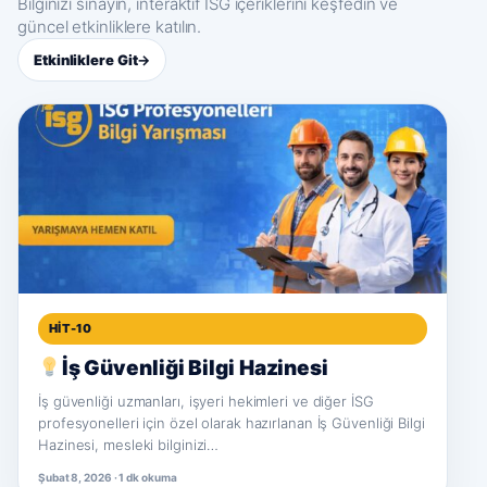
Bilginizi sınayın, interaktif İSG içeriklerini keşfedin ve
güncel etkinliklere katılın.
Etkinliklere Git
→
HIT-10
İş Güvenliği Bilgi Hazinesi
İş güvenliği uzmanları, işyeri hekimleri ve diğer İSG
profesyonelleri için özel olarak hazırlanan İş Güvenliği Bilgi
Hazinesi, mesleki bilginizi…
Şubat 8, 2026 · 1 dk okuma