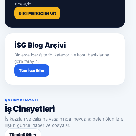
inceleyin.
Bilgi Merkezine Git
İSG Blog Arşivi
Binlerce içeriği tarih, kategori ve konu başlıklarına
göre tarayın.
Tüm İçerikler
ÇALIŞMA HAYATI
İş Cinayetleri
İş kazaları ve çalışma yaşamında meydana gelen ölümlere
ilişkin güncel haber ve dosyalar.
Tümünü Gör
→