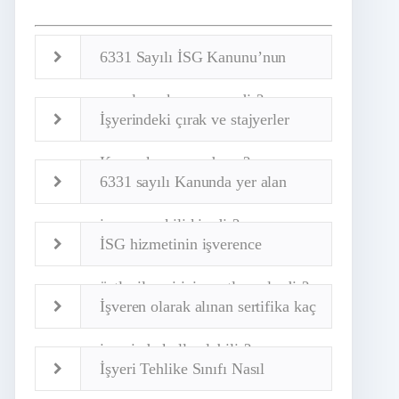
6331 Sayılı İSG Kanunu’nun
uygulama kapsamı nedir?
İşyerindeki çırak ve stajyerler
Kanun kapsamında mı?
6331 sayılı Kanunda yer alan
işveren vekili kimdir?
İSG hizmetinin işverence
üstlenilmesi için şartlar nelerdir?
İşveren olarak alınan sertifika kaç
işyerinde kullanılabilir?
İşyeri Tehlike Sınıfı Nasıl