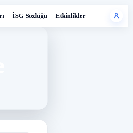
rı
İSG Sözlüğü
Etkinlikler
e