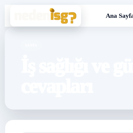
Ana Sayf
SAYFA
İş sağlığı ve g
cevapları