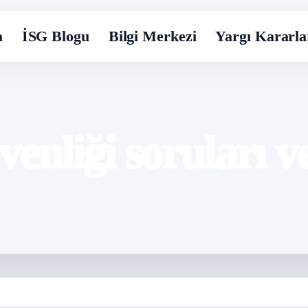
a
İSG Blogu
Bilgi Merkezi
Yargı Kararla
üvenliği soruları v