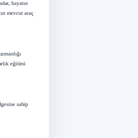
adar, hayatın
zın mevcut araç
 uzmanlığı
rlık eğitimi
lgesine sahip