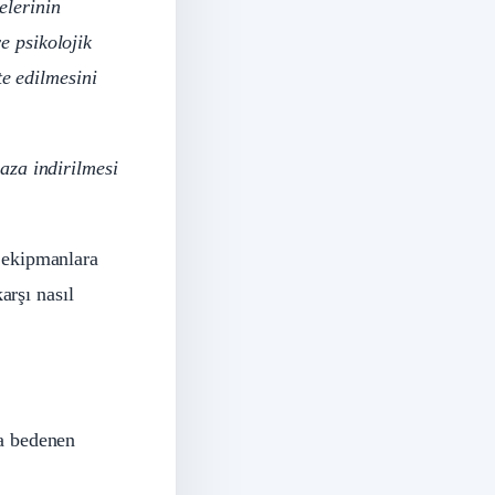
elerinin
e psikolojik
te edilmesini
 aza indirilmesi
k ekipmanlara
arşı nasıl
a bedenen