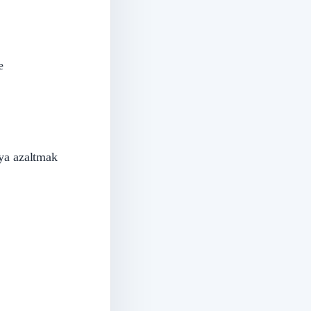
e
eya azaltmak