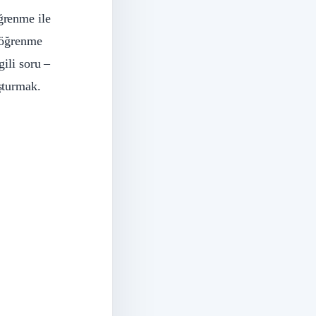
ğrenme ile
i öğrenme
gili soru –
uşturmak.