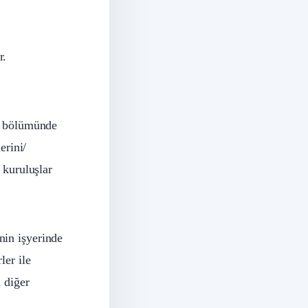
r.
ir bölümünde
erini/
 kuruluşlar
nin işyerinde
ler ile
 diğer