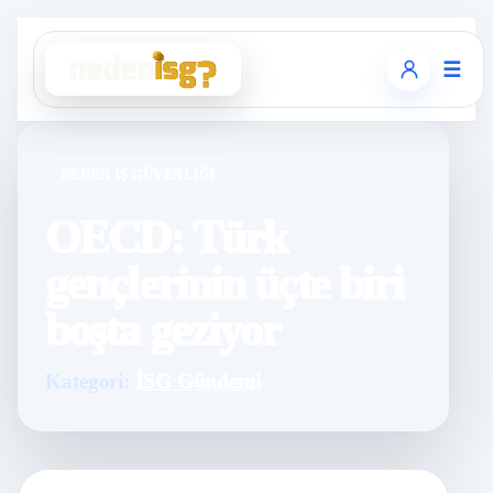
☰
NEDEN İŞ GÜVENLIĞI
OECD: Türk
gençlerinin üçte biri
boşta geziyor
Kategori:
İSG Gündemi