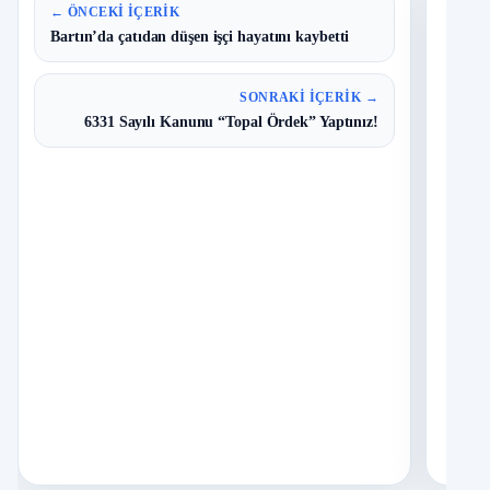
En 
← ÖNCEKI İÇERIK
Bartın’da çatıdan düşen işçi hayatını kaybetti
B
1
Y
SONRAKI İÇERIK →
O
6331 Sayılı Kanunu “Topal Ördek” Yaptınız!
T
2
N
D
3
O
I
4
Ç
S
N
İ
5
S
A
İ
6
H