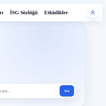
rı
İSG Sözlüğü
Etkinlikler
Ara