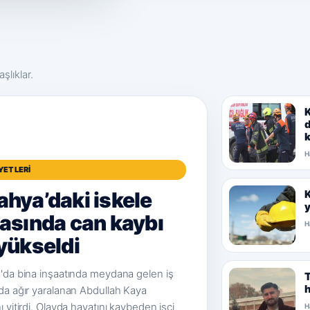
şlıklar.
K
d
k
H
AYETLERI
ahya’daki iskele
K
y
iasında can kaybı
H
 yükseldi
'da bina inşaatında meydana gelen iş
T
h
da ağır yaralanan Abdullah Kaya
 yitirdi. Olayda hayatını kaybeden işçi
H