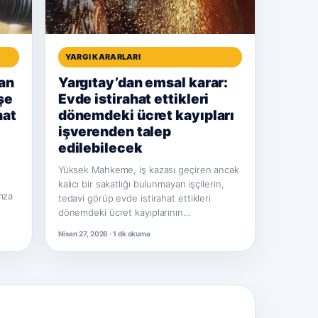
YARGI KARARLARI
an
Yargıtay’dan emsal karar:
şe
Evde istirahat ettikleri
nat
dönemdeki ücret kayıpları
işverenden talep
edilebilecek
Yüksek Mahkeme, iş kazası geçiren ancak
kalıcı bir sakatlığı bulunmayan işçilerin,
imza
tedavi görüp evde istirahat ettikleri
dönemdeki ücret kayıplarının…
Nisan 27, 2026 · 1 dk okuma