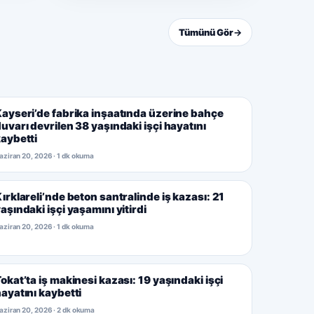
Tümünü Gör
→
ayseri’de fabrika inşaatında üzerine bahçe
uvarı devrilen 38 yaşındaki işçi hayatını
aybetti
aziran 20, 2026 · 1 dk okuma
ırklareli’nde beton santralinde iş kazası: 21
aşındaki işçi yaşamını yitirdi
aziran 20, 2026 · 1 dk okuma
okat’ta iş makinesi kazası: 19 yaşındaki işçi
ayatını kaybetti
aziran 20, 2026 · 2 dk okuma