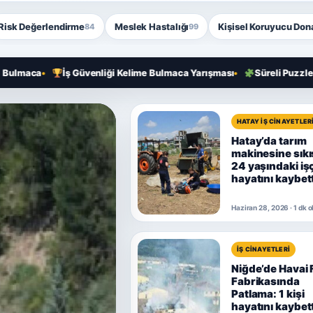
Risk Değerlendirme
Meslek Hastalığı
Kişisel Koruyucu Do
84
99
İş Güvenliği Kelime Bulmaca Yarışması
Süreli Puzzle Bulmaca
HATAY İŞ CINAYETLER
Hatay’da tarım
makinesine sık
24 yaşındaki işç
hayatını kaybett
Haziran 28, 2026 · 1 dk
İŞ CINAYETLERI
Niğde’de Havai 
Fabrikasında
Patlama: 1 kişi
hayatını kaybett