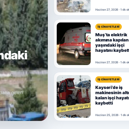
Haziran 27, 2026 · 1 dk 
İŞ CINAYETLERI
Muş’ta elektrik
akımına kapılan
yaşındaki işçi
hayatını kaybett
ndaki
Haziran 27, 2026 · 1 dk 
n
İŞ CINAYETLERI
Kayseri’de iş
dana gelen
makinesinin alt
kalan işçi hayat
kaybetti
Haziran 25, 2026 · 1 dk 