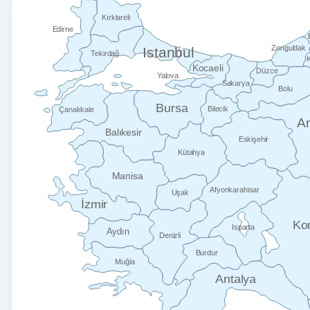
Kırklareli
Edirne
Zonguldak
Istanbul
Tekirdağ
Kocaeli
Düzce
Yalova
Sakarya
Bolu
Bursa
Bilecik
Çanakkale
A
Balıkesir
Eskişehir
Kütahya
Manisa
Afyonkarahisar
Uşak
İzmir
Ko
Isparta
Aydın
Denizli
Burdur
Muğla
Antalya