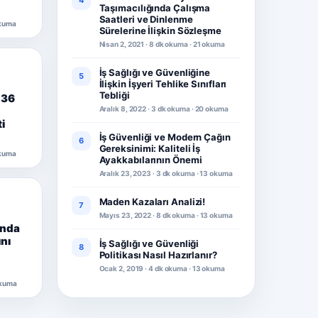
4
Taşımacılığında Çalışma
Saatleri ve Dinlenme
okuma
Sürelerine İlişkin Sözleşme
Nisan 2, 2021 · 8 dk okuma · 21 okuma
İş Sağlığı ve Güvenliğine
5
İlişkin İşyeri Tehlike Sınıfları
Tebliği
 36
Aralık 8, 2022 · 3 dk okuma · 20 okuma
i
İş Güvenliği ve Modern Çağın
6
Gereksinimi: Kaliteli İş
okuma
Ayakkabılarının Önemi
Aralık 23, 2023 · 3 dk okuma · 13 okuma
Maden Kazaları Analizi!
7
Mayıs 23, 2022 · 8 dk okuma · 13 okuma
ında
ını
İş Sağlığı ve Güvenliği
8
Politikası Nasıl Hazırlanır?
Ocak 2, 2019 · 4 dk okuma · 13 okuma
okuma