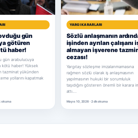
ARI
YARGI KARARLARI
kovduğu gün
Sözlü anlaşmanın ardınd
ya götüren
işinden ayrılan çalışanı i
tü haber!
almayan işverene tazmi
cezası!
u gün arabulucuya
 kötü haber! Yüksek
Yargıtay sözleşme imzalanmamasına
rın tazminat yükünden
rağmen sözlü olarak iş anlaşmasının
eme yollarını kapatmak
yapılmasının hukuki bir sorumluluk
taşıdığını gösteren önemli bir karara 
attı.…
dk okuma
Mayıs 10, 2026 · 2 dk okuma