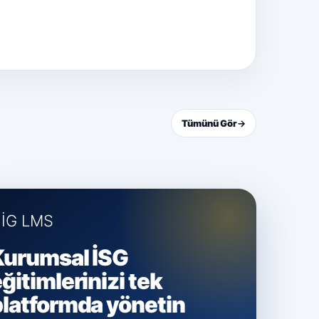
Tümünü Gör
→
İG LMS
Kurumsal İSG
ğitimlerinizi tek
platformda yönetin