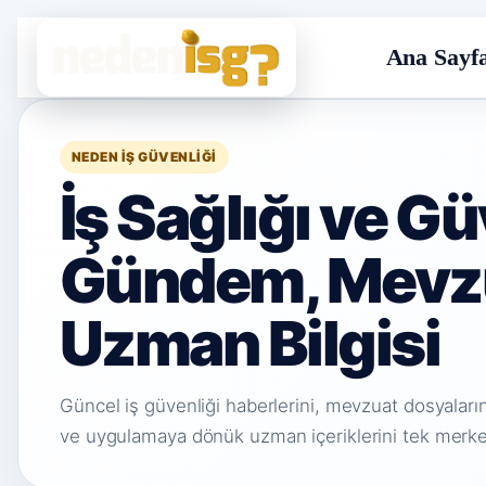
Ana Sayf
NEDEN İŞ GÜVENLIĞI
İş Sağlığı ve G
Gündem, Mevz
Uzman Bilgisi
Güncel iş güvenliği haberlerini, mevzuat dosyalarını,
ve uygulamaya dönük uzman içeriklerini tek merke