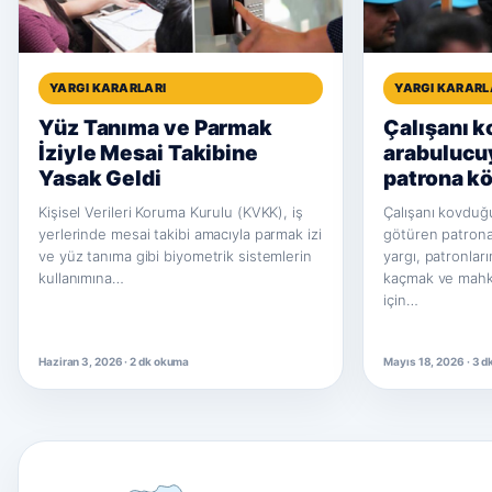
YARGI KARARLARI
YARGI KARARL
Yüz Tanıma ve Parmak
Çalışanı 
İziyle Mesai Takibine
arabulucu
Yasak Geldi
patrona kö
Kişisel Verileri Koruma Kurulu (KVKK), iş
Çalışanı kovduğ
yerlerinde mesai takibi amacıyla parmak izi
götüren patrona
ve yüz tanıma gibi biyometrik sistemlerin
yargı, patronla
kullanımına…
kaçmak ve mahk
için…
Haziran 3, 2026 · 2 dk okuma
Mayıs 18, 2026 · 3 