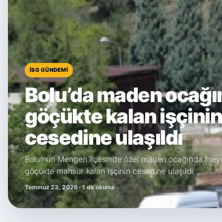
İSG GÜNDEMI
Bolu’da maden ocağı
göçükte kalan işçini
cesedine ulaşıldı
Bolu'nun Mengen ilçesinde özel maden ocağında mey
göçükte mahsur kalan işçinin cesedine ulaşıldı.
Temmuz 23, 2026 · 1 dk okuma