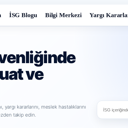
a
İSG Blogu
Bilgi Merkezi
Yargı Kararla
üvenliğinde
uat ve
 yargı kararlarını, meslek hastalıklarını
İçerik
zden takip edin.
ara