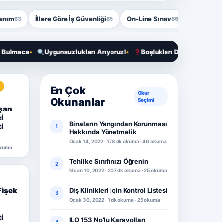
nanım
İllere Göre İş Güvenliği
On-Line Sınav
İSG Bloğ
63
85
86
Uygunsuzlukları Arıyoruz!
Boşlukları Doldur, Hediyeleri Götür
I
En Çok
Okur
Okunanlar
Seçimi
ışan
i
Binaların Yangından Korunması
i
1
Hakkında Yönetmelik
Ocak 14, 2022 · 178 dk okuma · 46 okuma
 okuma
Tehlike Sınıfınızı Öğrenin
2
Nisan 10, 2022 · 207 dk okuma · 25 okuma
Fişek
Diş Klinikleri için Kontrol Listesi
3
Ocak 30, 2022 · 1 dk okuma · 25 okuma
i
ILO 153 No’lu Karayolları