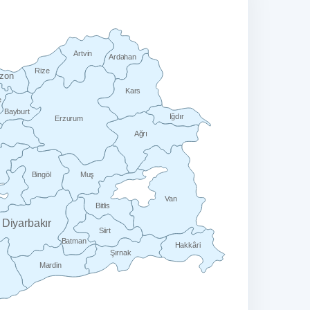
Artvin
Ardahan
Rize
bzon
Kars
e
Bayburt
Iğdır
Erzurum
Ağrı
Bingöl
Muş
Van
Bitlis
Diyarbakır
Siirt
Batman
Hakkâri
Şırnak
Mardin