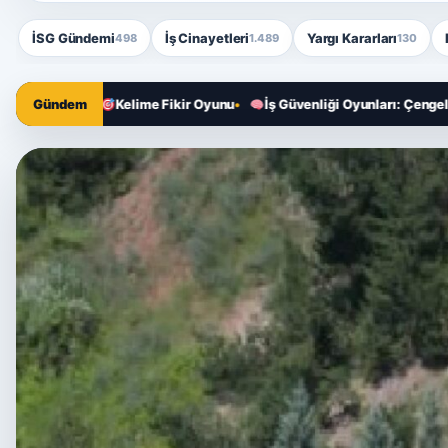
İSG Gündemi
İş Cinayetleri
Yargı Kararları
498
1.489
130
nesi
Gündem
Kelime Fikir Oyunu
İş Güvenliği Oyunları: Çengel Bulmaca