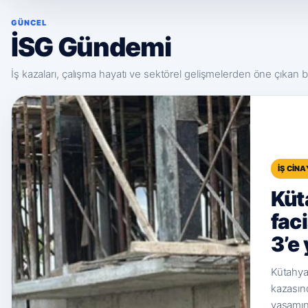
GÜNCEL
İSG Gündemi
İş kazaları, çalışma hayatı ve sektörel gelişmelerden öne çıkan ba
İŞ CIN
Küt
fac
3’e
Kütahya
kazasın
yaşamını