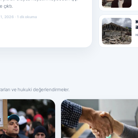
e çıktı.
1, 2026 · 1 dk okuma
K
i
H
rarları ve hukuki değerlendirmeler.