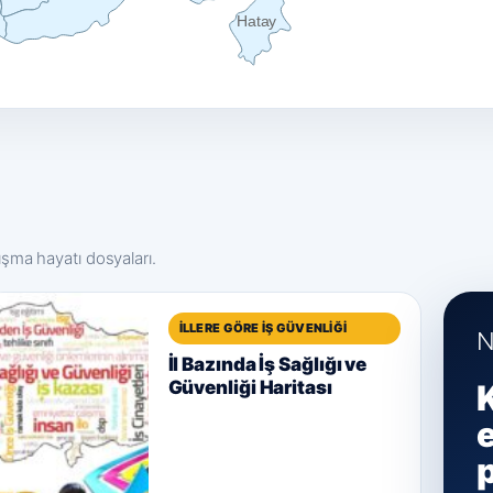
Hatay
lışma hayatı dosyaları.
İLLERE GÖRE İŞ GÜVENLIĞI
N
İl Bazında İş Sağlığı ve
Güvenliği Haritası
e