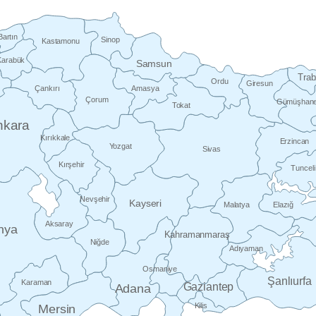
Bartın
Sinop
Kastamonu
Karabük
Samsun
Tra
Ordu
Giresun
Çankırı
Amasya
Çorum
Gümüşhan
Tokat
nkara
Kırıkkale
Erzincan
Yozgat
Sivas
Kırşehir
Tunceli
Nevşehir
Kayseri
Malatya
Elazığ
Aksaray
nya
Kahramanmaraş
Niğde
Adıyaman
Osmaniye
Şanlıurfa
Karaman
Gaziantep
Adana
Kilis
Mersin