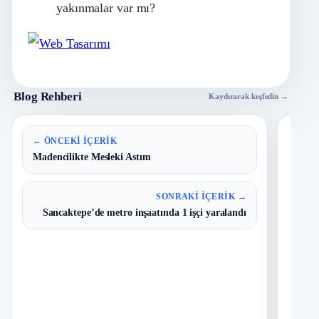
yakınmalar var mı?
Blog Rehberi
Kaydırarak keşfedin →
En 
← ÖNCEKI İÇERIK
Madencilikte Mesleki Astım
B
1
Y
SONRAKI İÇERIK →
O
Sancaktepe’de metro inşaatında 1 işçi yaralandı
I
2
Ç
S
N
D
3
O