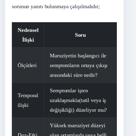
sorunun yanıtı bulunmaya çalışılmalıdır;
Nedensel
Soru
İlişki
Maruziyetin başlangıcı ile
Ölçütleri
semptomların ortaya çıkışı
arasındaki süre nedir?
Semptomlar işten
Temporal
uzaklaşmakla(tatil veya iş
ilişki
değişikliği) düzeliyor mu?
Yüksek maruziyet düzeyi
Doz-Etki
olan ortamlarda veya belli