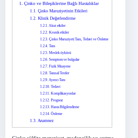
1.
Çinko ve Bileşiklerine Bağlı Hastalıklar
1.1.
Çinko Maruziyetinin Etkileri
1.2.
Klinik Değerlendirme
1.2.1.
Akut etkiler
1.2.2.
Kronik etkiler
1.2.3.
Çinko Maruziyeti Tanı, Tedavi ve Önleme
1.2.4.
Tanı
1.2.5.
Meslek öyküsü
1.2.6.
Semptom ve bulgular
1.2.7.
Fizik Muayene
1.2.8.
Tanısal Testler
1.2.9.
Ayırıcı Tanı
1.2.10.
Tedavi
1.2.11.
Komplikasyonlar
1.2.12.
Prognoz
1.2.13.
Hasta Bilgilendirme
1.2.14.
Önleme
1.3.
Anamnez