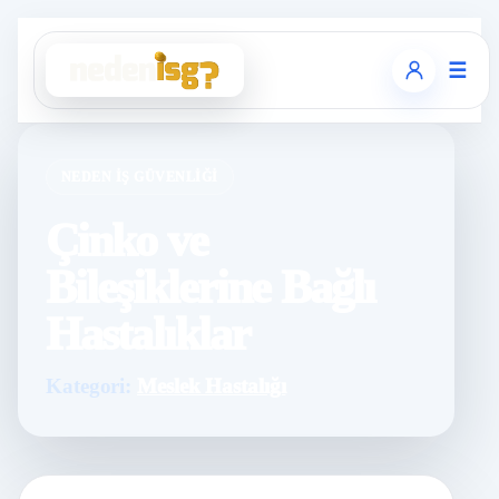
☰
NEDEN İŞ GÜVENLIĞI
Çinko ve
Bileşiklerine Bağlı
Hastalıklar
Kategori:
Meslek Hastalığı