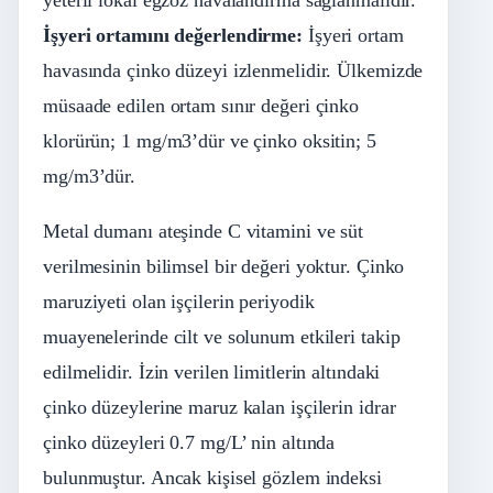
yeterli lokal egzoz havalandırma sağlanmalıdır.
İş
yeri
ortamı
nı
değ
erlendirme:
İşyeri ortam
havasında çinko düzeyi izlenmelidir. Ülkemizde
müsaade edilen ortam sınır değeri çinko
klorürün; 1 mg/m3’dür ve çinko oksitin; 5
mg/m3’dür.
Metal dumanı ateşinde C vitamini ve süt
verilmesinin bilimsel bir değeri yoktur. Çinko
maruziyeti olan işçilerin periyodik
muayenelerinde cilt ve solunum etkileri takip
edilmelidir. İzin verilen limitlerin altındaki
çinko düzeylerine maruz kalan işçilerin idrar
çinko düzeyleri 0.7 mg/L’ nin altında
bulunmuştur. Ancak kişisel gözlem indeksi