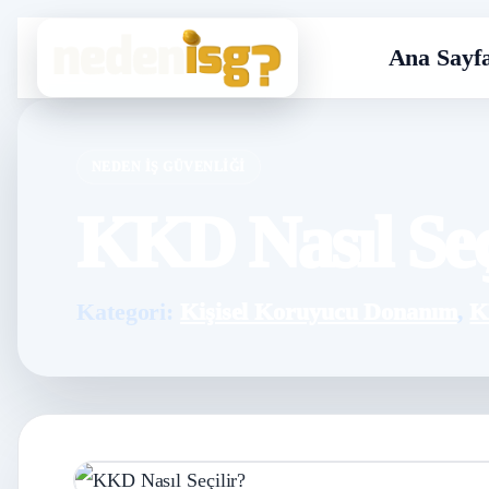
Ana Sayf
NEDEN İŞ GÜVENLIĞI
KKD Nasıl Seç
Kategori:
Kişisel Koruyucu Donanım
,
K