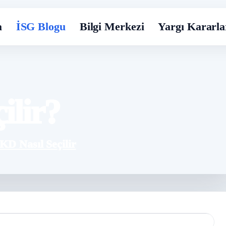
a
İSG Blogu
Bilgi Merkezi
Yargı Kararla
ilir?
KD Nasıl Seçilir