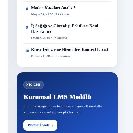
Maden Kazaları Analizi!
8
Mayıs 23, 2022 · 13 okuma
İş Sağlığı ve Güvenliği Politikası Nasıl
9
Hazırlanır?
Ocak 2, 2019 · 13 okuma
Kuru Temizleme Hizmetleri Kontrol Listesi
10
Kasım 21, 2022 · 10 okuma
NİG LMS
Kurumsal LMS Modülü
300+ hazır eğitim ve birbirine entegre 48 modülle
kurumunuza özel eğitim platformu.
48
Modülü İncele →
Modül