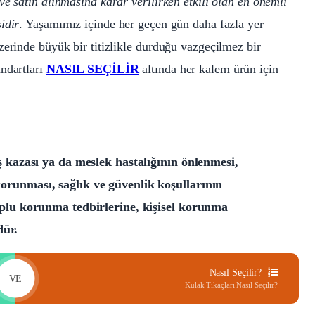
e satın alınmasına karar verilirken etkili olan en önemli
idir
. Yaşamımız içinde her geçen gün daha fazla yer
zerinde büyük bir titizlikle durduğu vazgeçilmez bir
ndartları
NASIL SEÇİLİR
altında her kalem ürün için
azası ya da meslek hastalığının önlenmesi,
korunması, sağlık ve güvenlik koşullarının
 toplu korunma tedbirlerine, kişisel korunma
dür.
Nasıl Seçilir?
VE
Kulak Tıkaçları Nasıl Seçilir?