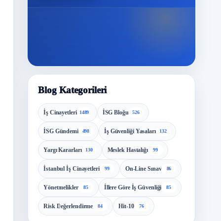
Blog Kategorileri
İş Cinayetleri
İSG Bloğu
1489
526
İSG Gündemi
İş Güvenliği Yasaları
498
132
Yargı Kararları
Meslek Hastalığı
130
99
İstanbul İş Cinayetleri
On-Line Sınav
99
86
Yönetmelikler
İllere Göre İş Güvenliği
85
85
Risk Değerlendirme
Hit-10
84
76