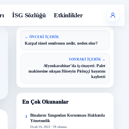
rı
İSG Sözlüğü
Etkinlikler
← ÖNCEKI İÇERIK
Karpal tünel sendromu nedir, neden olur?
SONRAKI İÇERIK →
Afyonkarahisar’da iş cinayeti: Palet
makinesine sıkışan Hüseyin Pirinççi hayatını
kaybetti
En Çok Okunanlar
Binaların Yangından Korunması Hakkında
1
Yönetmelik
Ocak 14, 2022 · 59 okuma