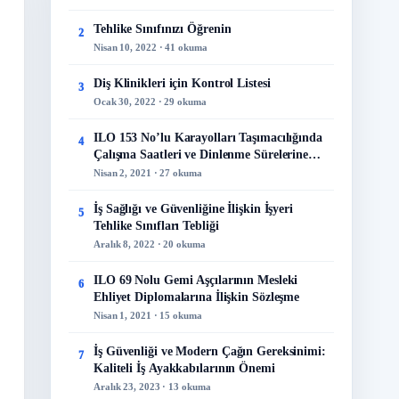
Tehlike Sınıfınızı Öğrenin
2
Nisan 10, 2022 · 41 okuma
Diş Klinikleri için Kontrol Listesi
3
Ocak 30, 2022 · 29 okuma
ILO 153 No’lu Karayolları Taşımacılığında
4
Çalışma Saatleri ve Dinlenme Sürelerine
İlişkin Sözleşme
Nisan 2, 2021 · 27 okuma
İş Sağlığı ve Güvenliğine İlişkin İşyeri
5
Tehlike Sınıfları Tebliği
Aralık 8, 2022 · 20 okuma
ILO 69 Nolu Gemi Aşçılarının Mesleki
6
Ehliyet Diplomalarına İlişkin Sözleşme
Nisan 1, 2021 · 15 okuma
İş Güvenliği ve Modern Çağın Gereksinimi:
7
Kaliteli İş Ayakkabılarının Önemi
Aralık 23, 2023 · 13 okuma