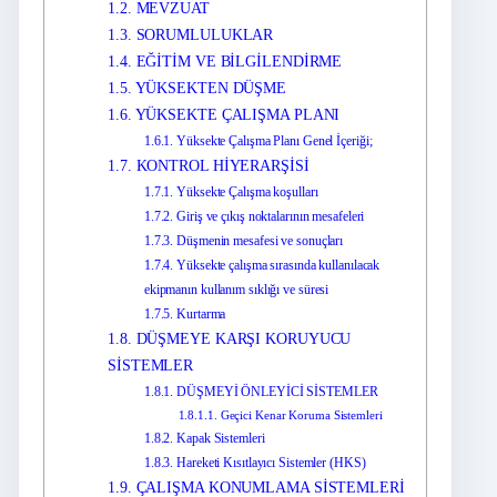
1.2.
MEVZUAT
1.3.
SORUMLULUKLAR
1.4.
EĞİTİM VE BİLGİLENDİRME
1.5.
YÜKSEKTEN DÜŞME
1.6.
YÜKSEKTE ÇALIŞMA PLANI
1.6.1.
Yüksekte Çalışma Planı Genel İçeriği;
1.7.
KONTROL HİYERARŞİSİ
1.7.1.
Yüksekte Çalışma koşulları
1.7.2.
Giriş ve çıkış noktalarının mesafeleri
1.7.3.
Düşmenin mesafesi ve sonuçları
1.7.4.
Yüksekte çalışma sırasında kullanılacak
ekipmanın kullanım sıklığı ve süresi
1.7.5.
Kurtarma
1.8.
DÜŞMEYE KARŞI KORUYUCU
SİSTEMLER
1.8.1.
DÜŞMEYİ ÖNLEYİCİ SİSTEMLER
1.8.1.1.
Geçici Kenar Koruma Sistemleri
1.8.2.
Kapak Sistemleri
1.8.3.
Hareketi Kısıtlayıcı Sistemler (HKS)
1.9.
ÇALIŞMA KONUMLAMA SİSTEMLERİ