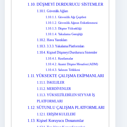
1.10.
DÜŞMEYİ DURDURUCU SİSTEMLER
1.10.1.
Güvenlik Ağları
1.10.1.1.
Güvenlik Ağı Çeşitleri
1.10.1.2.
Güvenlik Ağının Etiketlenmesi
1.10.1.3.
Düşme Yüksekliği
1.10.1.4.
Yakalama Genişliği
1.10.2.
Hava Yastıkları
1.10.3.
3.3.3. Yakalama Platformları
1.10.4.
Kişisel Düşmeyi Durdurucu Sistemler
1.10.4.1.
Kısıtlamalar
1.10.4.2.
Azami Düşme Mesafesi (ADM)
1.10.4.3.
Salınım Tehlikesi
1.11.
YÜKSEKTE ÇALIŞMA EKİPMANLARI
1.11.1.
İSKELELER
1.11.2.
MERDİVENLER
1.11.3.
YÜKSELTİLEBİLEN SEYYAR İŞ
PLATFORMLARI
1.12.
SÜTUNLU ÇALIŞMA PLATFORMLARI
1.12.1.
ERİŞİM KULELERİ
1.13.
Kişisel Koruyucu Donanımlar