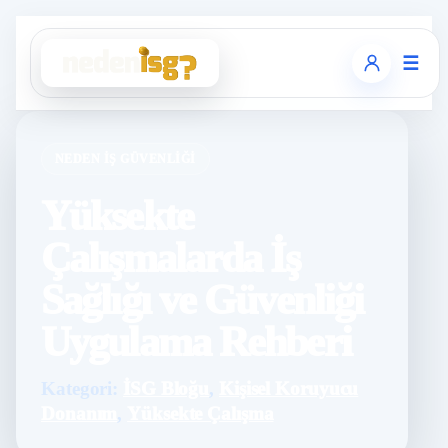
☰
NEDEN İŞ GÜVENLIĞI
Yüksekte
Çalışmalarda İş
Sağlığı ve Güvenliği
Uygulama Rehberi
Kategori:
İSG Bloğu
,
Kişisel Koruyucu
Donanım
,
Yüksekte Çalışma