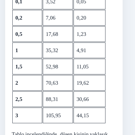
0,1
3,52
0,05
0,2
7,06
0,20
0,5
17,68
1,23
1
35,32
4,91
1,5
52,98
11,05
2
70,63
19,62
2,5
88,31
30,66
3
105,95
44,15
Tablo incelendiğinde, düşen kişinin yaklaşık