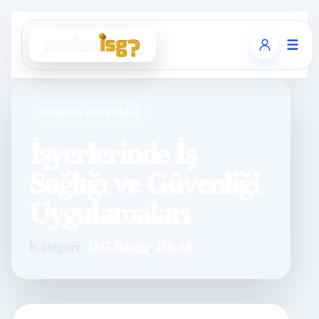
☰
NEDEN İŞ GÜVENLIĞI
İşyerlerinde İş
Sağlığı ve Güvenliği
Uygulamaları
Kategori:
İSG Bloğu
,
Hit-10