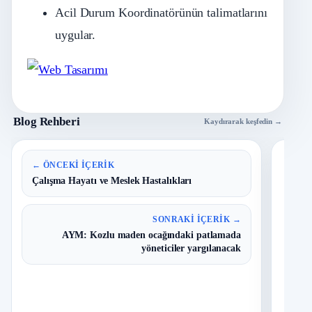
Acil Durum Koordinatörünün talimatlarını
uygular.
Blog Rehberi
Kaydırarak keşfedin →
En 
← ÖNCEKI İÇERIK
Çalışma Hayatı ve Meslek Hastalıkları
B
1
Y
SONRAKI İÇERIK →
O
AYM: Kozlu maden ocağındaki patlamada
yöneticiler yargılanacak
T
2
N
D
3
O