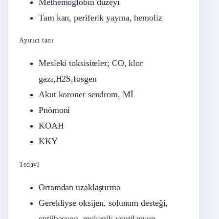
Methemoglobin düzeyi
Tam kan, periferik yayma, hemoliz
Ayırıcı tanı
Mesleki toksisiteler; CO, klor
gazı,H2S,fosgen
Akut koroner sendrom, Mİ
Pnömoni
KOAH
KKY
Tedavi
Ortamdan uzaklaştırma
Gerekliyse oksijen, solunum desteği,
entübasyon, mekanik ventilasyon