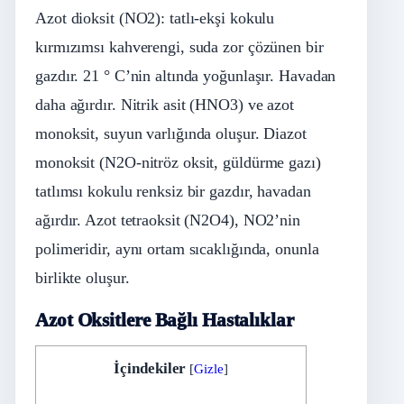
Azot dioksit (NO2): tatlı-ekşi kokulu
kırmızımsı kahverengi, suda zor çözünen bir
gazdır. 21 ° C’nin altında yoğunlaşır. Havadan
daha ağırdır. Nitrik asit (HNO3) ve azot
monoksit, suyun varlığında oluşur. Diazot
monoksit (N2O-nitröz oksit, güldürme gazı)
tatlımsı kokulu renksiz bir gazdır, havadan
ağırdır. Azot tetraoksit (N2O4), NO2’nin
polimeridir, aynı ortam sıcaklığında, onunla
birlikte oluşur.
Azot Oksitlere Bağlı Hastalıklar
İçindekiler
[
Gizle
]