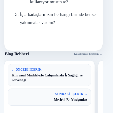
kullanıyor musunuz?
İş arkadaşlarınızın herhangi birinde benzer
yakınmalar var mı?
Blog Rehberi
Kaydırarak keşfedin →
En 
← ÖNCEKI İÇERIK
Kimyasal Maddelerle Çalışanlarda İş Sağlığı ve
Güvenliği
B
1
Y
O
SONRAKI İÇERIK →
Mesleki Enfeksiyonlar
T
2
N