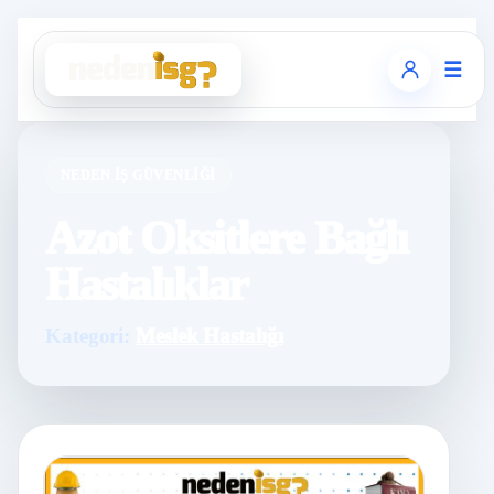
☰
NEDEN İŞ GÜVENLIĞI
Azot Oksitlere Bağlı
Hastalıklar
Kategori:
Meslek Hastalığı