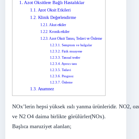
1.
Azot Oksitlere Bağlı Hastalıklar
1.1.
Azot Oksit Etkileri
1.2.
Klinik Değerlendirme
1.2.1.
Akut etkiler
1.2.2.
Kronik etkiler
1.2.3.
Azot Oksit Tanısı, Tedavi ve Önleme
1.2.3.1.
Semptom ve bulgular
1.2.3.2.
Fizik muayene
1.2.3.3.
Tanısal testler
1.2.3.4.
Ayırıcı tanı
1.2.3.5.
Tedavi
1.2.3.6.
Prognoz
1.2.3.7.
Önleme
1.3.
Anamnez
NOx’lerin hepsi yüksek ısılı yanma ürünleridir. NO2, 
ve N2 O4 daima birlikte görülürler(NOx).
Başlıca maruziyet alanları;