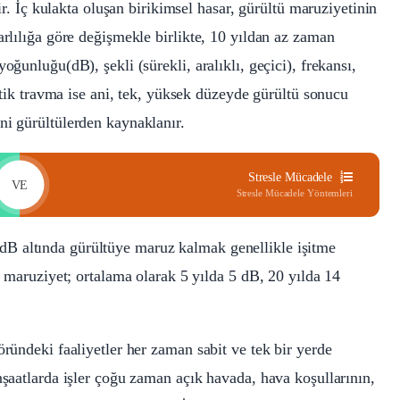
tir. İç kulakta oluşan birikimsel hasar, gürültü maruziyetinin
arlılığa göre değişmekle birlikte, 10 yıldan az zaman
oğunluğu(dB), şekli (sürekli, aralıklı, geçici), frekansı,
ustik travma ise ani, tek, yüksek düzeyde gürültü sonucu
ni gürültülerden kaynaklanır.
Stresle Mücadele
VE
Stresle Mücadele Yöntemleri
0 dB altında gürültüye maruz kalmak genellikle işitme
maruziyet; ortalama olarak 5 yılda 5 dB, 20 yılda 14
öründeki faaliyetler her zaman sabit ve tek bir yerde
nşaatlarda işler çoğu zaman açık havada, hava koşullarının,