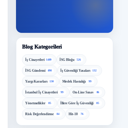
Blog Kategorileri
İş Cinayetleri
İSG Bloğu
1489
526
İSG Gündemi
İş Güvenliği Yasaları
498
132
Yargı Kararları
Meslek Hastalığı
130
99
İstanbul İş Cinayetleri
On-Line Sınav
99
86
Yönetmelikler
İllere Göre İş Güvenliği
85
85
Risk Değerlendirme
Hit-10
84
76