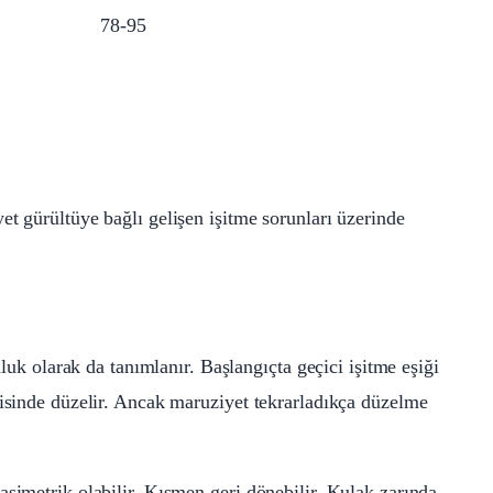
78-95
et gürültüye bağlı gelişen işitme sorunları üzerinde
nluk olarak da tanımlanır. Başlangıçta geçici işitme eşiği
risinde düzelir. Ancak maruziyet tekrarladıkça düzelme
asimetrik olabilir. Kısmen geri dönebilir. Kulak zarında