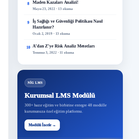
Maden Kazaları Analizi!
8
Mayıs 23, 2022 · 13 okuma
İş Sağlığı ve Güvenliği Politikası Nasıl
9
Hazırlanır?
Ocak 2, 2019 · 13 okuma
A’dan Z’ye Risk Analiz Metotları
10
Temmuz 3, 2022 · 11 okuma
NİG LMS
Kurumsal LMS Modülü
300+ hazır eğitim ve birbirine entegre 48 modülle
kurumunuza özel eğitim platformu.
48
Modülü İncele →
Modül