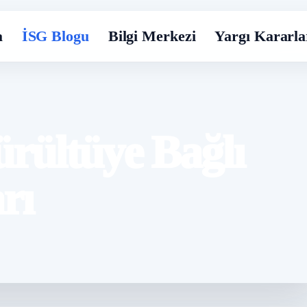
a
İSG Blogu
Bilgi Merkezi
Yargı Kararla
ürültüye Bağlı
rı