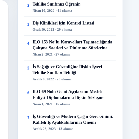
Tehlike Sınıfınızı Öğrenin
2
Nisan 10, 2022 · 41 okuma
Diş Klinikleri için Kontrol Listesi
3
Ocak 30, 2022 · 29 okuma
ILO 153 No’lu Karayolları Taşımacılığında
4
Çalışma Saatleri ve Dinlenme Sürelerine
İlişkin Sözleşme
Nisan 2, 2021 · 27 okuma
İş Sağlığı ve Güvenliğine İlişkin İşyeri
5
Tehlike Sınıfları Tebliği
Aralık 8, 2022 · 20 okuma
ILO 69 Nolu Gemi Aşçılarının Mesleki
6
Ehliyet Diplomalarına İlişkin Sözleşme
Nisan 1, 2021 · 15 okuma
İş Güvenliği ve Modern Çağın Gereksinimi:
7
Kaliteli İş Ayakkabılarının Önemi
Aralık 23, 2023 · 13 okuma