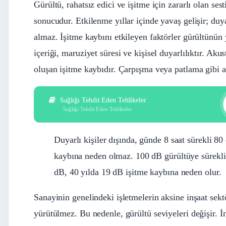
Gürültü, rahatsız edici ve işitme için zararlı olan ses
sonucudur. Etkilenme yıllar içinde yavaş gelişir; duy
almaz. İşitme kaybını etkileyen faktörler gürültünün y
içeriği, maruziyet süresi ve kişisel duyarlılıktır. Ak
oluşan işitme kaybıdır. Çarpışma veya patlama gibi a
Sağlığı Tehdit Eden Tehlikeler
Sağlığı Tehdit Eden Tehlikeler
Duyarlı kişiler dışında, günde 8 saat sürekli 8
kaybına neden olmaz. 100 dB gürültüye sürekli 
dB, 40 yılda 19 dB işitme kaybına neden olur.
Sanayinin genelindeki işletmelerin aksine inşaat sekt
yürütülmez. Bu nedenle, gürültü seviyeleri değişir. İ