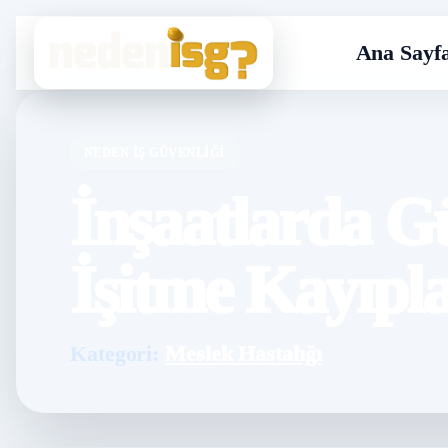
Ana Sayf
NEDEN İŞ GÜVENLIĞI
İnşaatlarda G
İşitme Kayıpla
Kategori:
Meslek Hastalığı