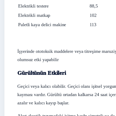
Elektrikli testere
88,5
Elektrikli matkap
102
Paletli kaya delici makine
113
İşyerinde ototoksik maddelere veya titreşime maruziy
olumsuz etki yapabilir
Gürültünün Etkileri
Geçici veya kalıcı olabilir. Geçici olanı işitsel yorgu
kayması vardır. Gürültü ortadan kalkarsa 24 saat içe
azalır ve kalıcı kayıp başlar.
Akut akustik travmadaki işitme kaybı simetrik ya da 