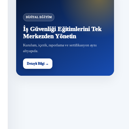
DIJITAL EĞITIM
İş Güvenliği Eğitimlerini Tek
Merkezden Yönetin
Kurulum, içerik, raporlama ve sertifikasyon aynı
altyapıda.
Detaylı Bilgi →
G