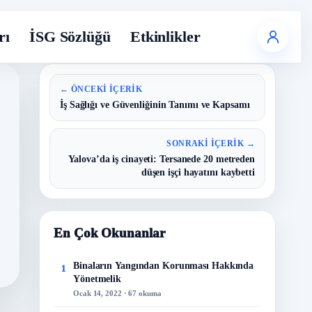
rı
İSG Sözlüğü
Etkinlikler
← ÖNCEKI İÇERIK
İş Sağlığı ve Güvenliğinin Tanımı ve Kapsamı
SONRAKI İÇERIK →
Yalova’da iş cinayeti: Tersanede 20 metreden
düşen işçi hayatını kaybetti
En Çok Okunanlar
Binaların Yangından Korunması Hakkında
1
Yönetmelik
Ocak 14, 2022 · 67 okuma