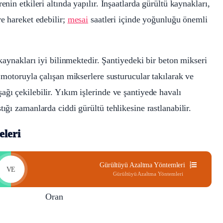
nin etkileri altında yapılır. İnşaatlarda gürültü kaynakları,
re hareket edebilir;
mesai
saatleri içinde yoğunluğu önemli
 kaynakları iyi bilinmektedir. Şantiyedeki bir beton mikseri
l motoruyla çalışan mikserlere susturucular takılarak ve
ğı çekilebilir. Yıkım işlerinde ve şantiyede havalı
ığı zamanlarda ciddi gürültü tehlikesine rastlanabilir.
eleri
Gürültüyü Azaltma Yöntemleri
VE
Gürültüyü Azaltma Yöntemleri
Oran