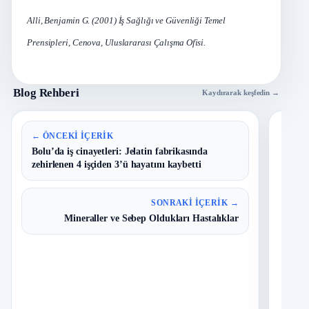
Alli, Benjamin G. (2001) İş Sağlığı ve Güvenliği Temel
Prensipleri, Cenova, Uluslararası Çalışma Ofisi.
Blog Rehberi
Kaydırarak keşfedin →
En 
← ÖNCEKI İÇERIK
Bolu’da iş cinayetleri: Jelatin fabrikasında
zehirlenen 4 işçiden 3’ü hayatını kaybetti
B
1
Y
O
SONRAKI İÇERIK →
Mineraller ve Sebep Oldukları Hastalıklar
T
2
N
D
3
O
I
4