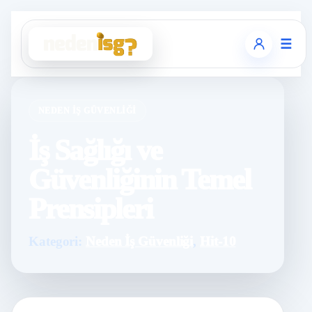
☰
NEDEN İŞ GÜVENLIĞI
İş Sağlığı ve
Güvenliğinin Temel
Prensipleri
Kategori:
Neden İş Güvenliği
,
Hit-10