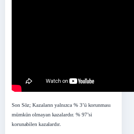
Son Söz; Kazaların yalnızca % 3’ü korunması
mümkün olmayan kazalardır. % 97’si
korunabilen kazalardır.