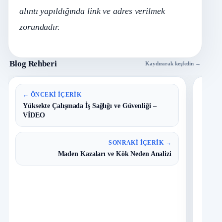
alıntı yapıldığında link ve adres verilmek
zorundadır.
Blog Rehberi
Kaydırarak keşfedin →
En 
← ÖNCEKI İÇERIK
Yüksekte Çalışmada İş Sağlığı ve Güvenliği –
VİDEO
B
1
Y
O
SONRAKI İÇERIK →
Maden Kazaları ve Kök Neden Analizi
T
2
N
I
3
Ç
S
N