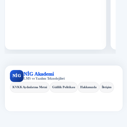
D
4
O
İ
5
S
A
İ
6
K
A
M
7
M
NİG Akademi
NİG
LMS ve Yazılım Teknolojileri
İ
8
H
KVKK Aydınlatma Metni
Gizlilik Politikası
Hakkımızda
İletişim
O
I
9
D
N