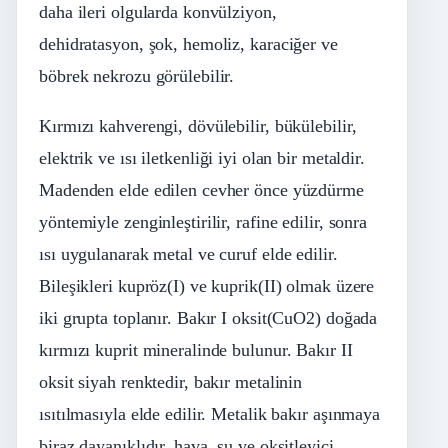
daha ileri olgularda konvülziyon,
dehidratasyon, şok, hemoliz, karaciğer ve
böbrek nekrozu görülebilir.
Kırmızı kahverengi, dövülebilir, bükülebilir,
elektrik ve ısı iletkenliği iyi olan bir metaldir.
Madenden elde edilen cevher önce yüzdürme
yöntemiyle zenginleştirilir, rafine edilir, sonra
ısı uygulanarak metal ve curuf elde edilir.
Bileşikleri kupröz(I) ve kuprik(II) olmak üzere
iki grupta toplanır. Bakır I oksit(CuO2) doğada
kırmızı kuprit mineralinde bulunur. Bakır II
oksit siyah renktedir, bakır metalinin
ısıtılmasıyla elde edilir. Metalik bakır aşınmaya
biraz dayanıklıdır, hava, su ve oksitleyici