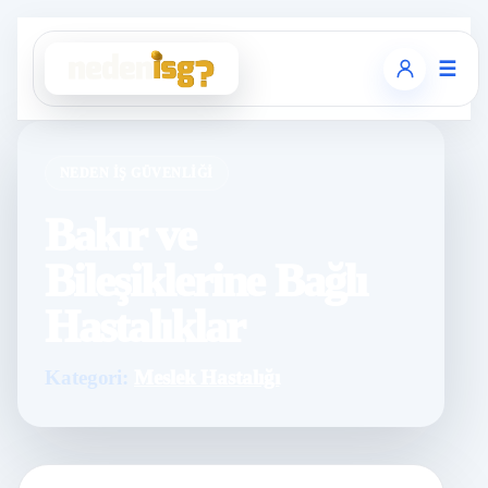
☰
NEDEN İŞ GÜVENLIĞI
Bakır ve
Bileşiklerine Bağlı
Hastalıklar
Kategori:
Meslek Hastalığı