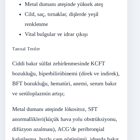
Metal dumanı ateşinde yüksek ateş
Cild, saç, tırnaklar, dişlerde yeşil
renklenme
Vital bulgular ve idrar çıkışı
Tanısal Testler
Ciddi bakır sülfat zehirlenmesinde KCFT
bozukluğu, hiperbilirübinemi (direk ve indirek),
BFT bozukluğu, hematüri, anemi, serum bakır
ve serüloplazmin artışı;
Metal dumanı ateşinde lökositoz, SFT
anormallikleri(küçük hava yolu obstrüksiyonu,
difüzyon azalması), ACG’de peribronşial
kalınlaşma, buzlu cam görünümü, idrarda bakır