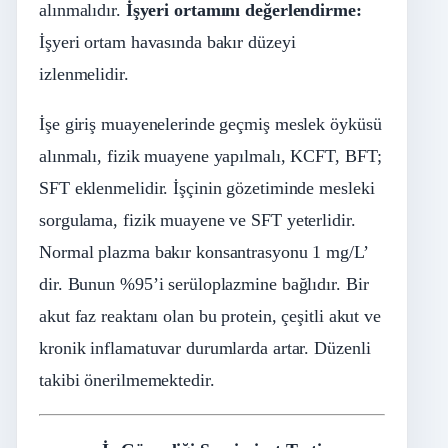
alınmalıdır.
İş
yeri ortamı
nı
değ
erlendirme:
İşyeri ortam havasında bakır düzeyi
izlenmelidir.
İşe giriş muayenelerinde geçmiş meslek öyküsü
alınmalı, fizik muayene yapılmalı, KCFT, BFT;
SFT eklenmelidir. İşçinin gözetiminde mesleki
sorgulama, fizik muayene ve SFT yeterlidir.
Normal plazma bakır konsantrasyonu 1 mg/L’
dir. Bunun %95’i serüloplazmine bağlıdır. Bir
akut faz reaktanı olan bu protein, çeşitli akut ve
kronik inflamatuvar durumlarda artar. Düzenli
takibi önerilmemektedir.