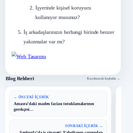
İşyerinde kişisel koruyucu
kullanıyor musunuz?
İş arkadaşlarınızın herhangi birinde benzer
yakınmalar var mı?
Blog Rehberi
Kaydırarak keşfedin →
En 
← ÖNCEKI İÇERIK
Amasra’daki maden faciası tutuklamalarının
gerekçesi…
B
1
Y
O
SONRAKI İÇERIK →
Şanlıurfa’da iş cinayeti: Fabrikanın çatısından