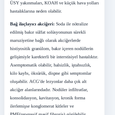
ÜSY yakınmaları, KOAH ve küçük hava yolları
hastalıklarına neden olabilir.
Bağ
ilaçlayı
cı
akciğ
eri:
Soda ile nötralize
edilmiş bakır sülfat solüsyonunun sürekli
maruziyetine bağlı olarak akciğerlerde
histiyositik granülom, bakır içeren nodüllerin
gelişimiyle karekterli bir interstisiyel hastalıktır.
Asemptomatik olabilir, halsizlik, iştahsızlık,
kilo kaybı, öksürük, dispne gibi semptomlar
oluşabilir. ACG’de lezyonlar daha çok alt
akciğer alanlarındadır. Nodüler infiltratlar,
konsolidasyon, kavitasyon, kronik forma
ilerlemişse konglomerat kitleler ve
PMF(progresif masif fibrozis) görülebilir.