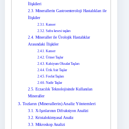
İlişkileri
2.3.
Minerallerin Gastroenteroloji Hastalıkları ile
İlişkiler
2.3.1.
Kanser
2.3.2.
Safra kesesi taşları
2.4.
Mineraller ile Ürolojik Hastalıklar
Arasındaki İlişkiler
2.4.1.
Kanser
2.4.2.
Üriner Taşlar
2.4.3.
Kalsiyum Oksalat Taşları
2.4.4.
Ürik Asit Taşlar
2.4.5.
Fosfat Taşları
2.4.6.
Nadir Taşlar
2.5.
Eczacılık Teknolojisinde Kullanılan
Mineraller
3.
Tozların (Minerallerin) Analiz Yöntemleri
3.1.
X-Işınlarının Difraksiyon Analizi
3.2.
Kristalokimyasal Analiz
3.3.
Mikroskop Analizi