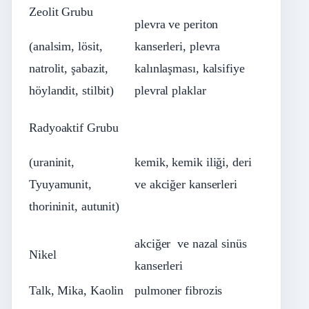
Zeolit Grubu
plevra ve periton
(analsim, lösit,
kanserleri, plevra
natrolit, şabazit,
kalınlaşması, kalsifiye
höylandit, stilbit)
plevral plaklar
Radyoaktif Grubu
(uraninit,
kemik, kemik iliği, deri
Tyuyamunit,
ve akciğer kanserleri
thorininit, autunit)
akciğer ve nazal sinüs
Nikel
kanserleri
Talk, Mika, Kaolin
pulmoner fibrozis