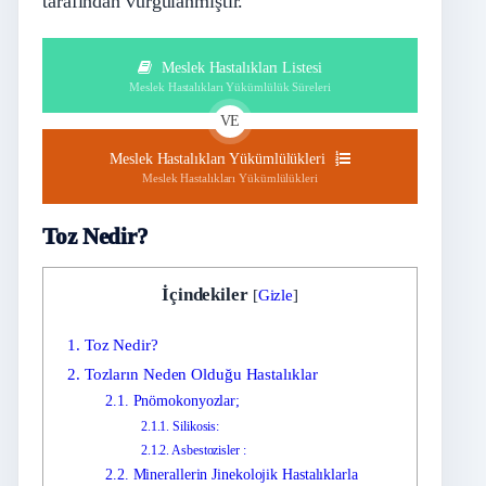
tarafından vurgulanmıştır.
Meslek Hastalıkları Listesi
Meslek Hastalıkları Yükümlülük Süreleri
VE
Meslek Hastalıkları Yükümlülükleri
Meslek Hastalıkları Yükümlülükleri
Toz Nedir?
İçindekiler
[
Gizle
]
1.
Toz Nedir?
2.
Tozların Neden Olduğu Hastalıklar
2.1.
Pnömokonyozlar;
2.1.1.
Silikosis:
2.1.2.
Asbestozisler :
2.2.
Minerallerin Jinekolojik Hastalıklarla