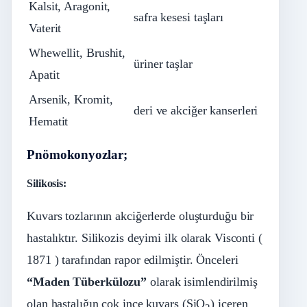
Kalsit, Aragonit,
safra kesesi taşları
Vaterit
Whewellit, Brushit,
üriner taşlar
Apatit
Arsenik, Kromit,
deri ve akciğer kanserleri
Hematit
Pnömokonyozlar;
Silikosis:
Kuvars tozlarının akciğerlerde oluşturduğu bir
hastalıktır. Silikozis deyimi ilk olarak Visconti (
1871 ) tarafından rapor edilmiştir. Önceleri
“Maden Tüberkülozu”
olarak isimlendirilmiş
olan hastalığın çok ince kuvars (SiO
) içeren