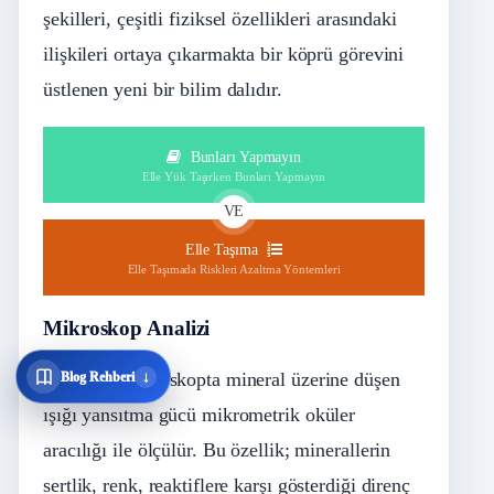
şekilleri, çeşitli fiziksel özellikleri arasındaki
ilişkileri ortaya çıkarmakta bir köprü görevini
üstlenen yeni bir bilim dalıdır.
Bunları Yapmayın
Elle Yük Taşırken Bunları Yapmayın
VE
Elle Taşıma
Elle Taşımada Riskleri Azaltma Yöntemleri
Mikroskop Analizi
↓
Polarizen mikroskopta mineral üzerine düşen
Blog Rehberi
ışığı yansıtma gücü mikrometrik oküler
aracılığı ile ölçülür. Bu özellik; minerallerin
sertlik, renk, reaktiflere karşı gösterdiği direnç