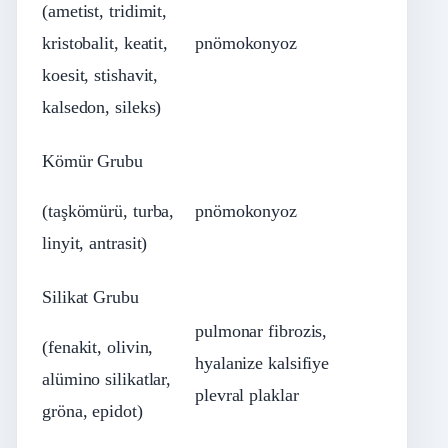
(ametist, tridimit,
kristobalit, keatit,
pnömokonyoz
koesit, stishavit,
kalsedon, sileks)
Kömür Grubu
(taşkömürü, turba,
pnömokonyoz
linyit, antrasit)
Silikat Grubu
pulmonar fibrozis,
(fenakit, olivin,
hyalanize kalsifiye
alümino silikatlar,
plevral plaklar
gröna, epidot)