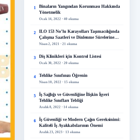
Binaların Yangından Korunması Hakkında
1
Yönetmelik
Ocak 14, 2022 · 40 okuma
ILO 153 No’lu Karayolları Taşımacılığında
2
Çalışma Saatleri ve Dinlenme Sürelerine
İlişkin Sözleşme
Nisan 2, 2021 · 21 okuma
Diş Klinikleri için Kontrol Listesi
3
Ocak 30, 2022 · 20 okuma
Tehlike Sınıfınızı Öğrenin
4
Nisan 10, 2022 · 15 okuma
İş Sağlığı ve Güvenliğine İlişkin İşyeri
5
Tehlike Sınıfları Tebliği
Aralık 8, 2022 · 14 okuma
İş Güvenliği ve Modern Çağın Gereksinimi:
6
Kaliteli İş Ayakkabılarının Önemi
Aralık 23, 2023 · 13 okuma