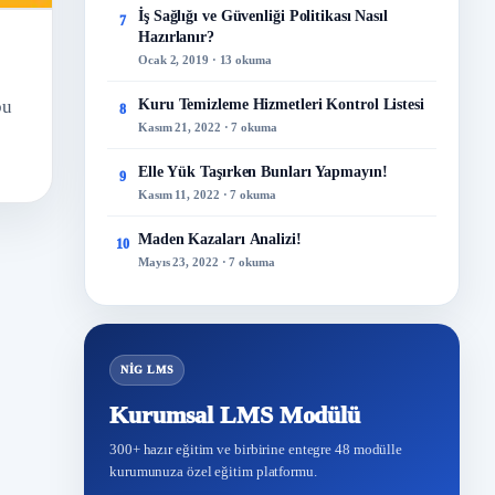
İş Sağlığı ve Güvenliği Politikası Nasıl
7
Hazırlanır?
Ocak 2, 2019 · 13 okuma
bu
Kuru Temizleme Hizmetleri Kontrol Listesi
8
Kasım 21, 2022 · 7 okuma
Elle Yük Taşırken Bunları Yapmayın!
9
Kasım 11, 2022 · 7 okuma
Maden Kazaları Analizi!
10
Mayıs 23, 2022 · 7 okuma
NİG LMS
Kurumsal LMS Modülü
300+ hazır eğitim ve birbirine entegre 48 modülle
kurumunuza özel eğitim platformu.