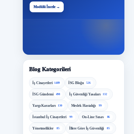
48
Modülü İncele →
Modül
Blog Kategorileri
İş Cinayetleri
İSG Bloğu
1489
526
İSG Gündemi
İş Güvenliği Yasaları
498
132
Yargı Kararları
Meslek Hastalığı
130
99
İstanbul İş Cinayetleri
On-Line Sınav
99
86
Yönetmelikler
İllere Göre İş Güvenliği
85
85