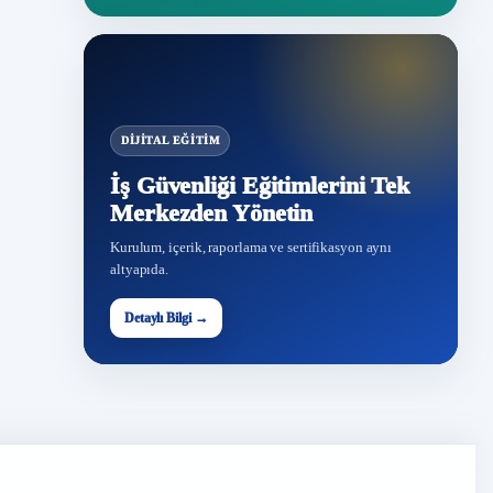
DIJITAL EĞITIM
İş Güvenliği Eğitimlerini Tek
Merkezden Yönetin
Kurulum, içerik, raporlama ve sertifikasyon aynı
altyapıda.
Detaylı Bilgi →
İG