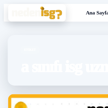
Ana Sayf
ETIKET
a sınıfı isg u