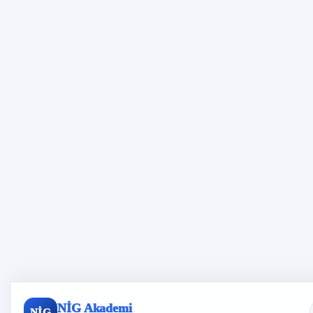
NİG Akademi
NİG