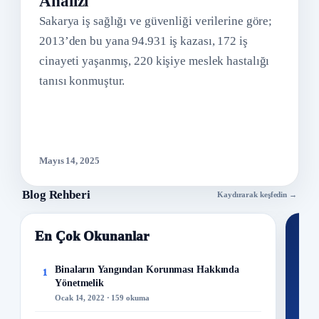
Analizi
Sakarya iş sağlığı ve güvenliği verilerine göre;
2013’den bu yana 94.931 iş kazası, 172 iş
cinayeti yaşanmış, 220 kişiye meslek hastalığı
tanısı konmuştur.
Mayıs 14, 2025
Blog Rehberi
Kaydırarak keşfedin →
En Çok Okunanlar
Nİ
Ku
Binaların Yangından Korunması Hakkında
1
Yönetmelik
300+
Ocak 14, 2022 · 159 okuma
kuru