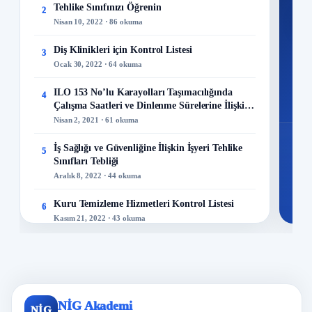
Tehlike Sınıfınızı Öğrenin
2
M
Nisan 10, 2022 · 86 okuma
Diş Klinikleri için Kontrol Listesi
3
Ocak 30, 2022 · 64 okuma
48
ILO 153 No’lu Karayolları Taşımacılığında
4
Mo
Çalışma Saatleri ve Dinlenme Sürelerine İlişkin
Sözleşme
Nisan 2, 2021 · 61 okuma
İş Sağlığı ve Güvenliğine İlişkin İşyeri Tehlike
5
Sınıfları Tebliği
Aralık 8, 2022 · 44 okuma
Kuru Temizleme Hizmetleri Kontrol Listesi
6
Kasım 21, 2022 · 43 okuma
İş Sağlığı ve Güvenliği Politikası Nasıl
7
Hazırlanır?
Ocak 2, 2019 · 38 okuma
Elle Yük Taşırken Bunları Yapmayın!
NİG Akademi
8
NİG