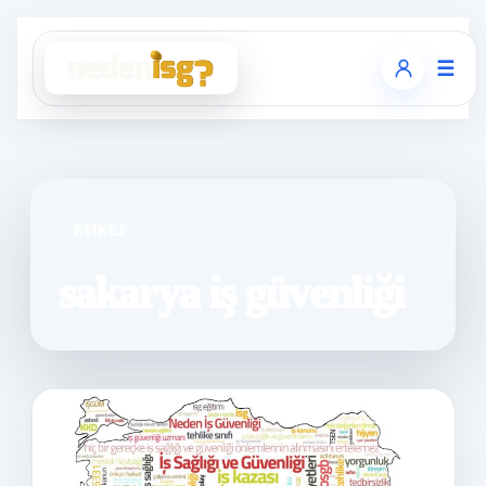
☰
ETIKET
sakarya iş güvenliği