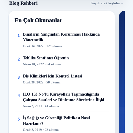
Blog Rehberi
Kaydırarak keşfedin →
En Çok Okunanlar
Nİ
Ku
Binaların Yangından Korunması Hakkında
1
Yönetmelik
300+
Ocak 14, 2022 · 129 okuma
kuru
Tehlike Sınıfınızı Öğrenin
2
M
Nisan 10, 2022 · 64 okuma
Diş Klinikleri için Kontrol Listesi
3
Ocak 30, 2022 · 58 okuma
48
ILO 153 No’lu Karayolları Taşımacılığında
4
Mo
Çalışma Saatleri ve Dinlenme Sürelerine İlişkin
Sözleşme
Nisan 2, 2021 · 41 okuma
İş Sağlığı ve Güvenliği Politikası Nasıl
5
Hazırlanır?
Ocak 2, 2019 · 22 okuma