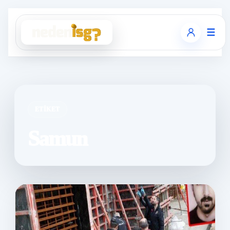
☰
ETIKET
Samun