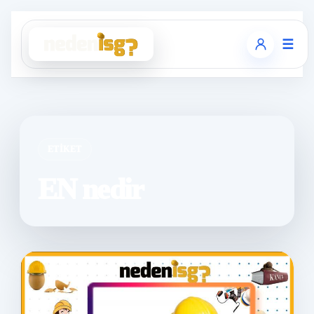
☰
ETIKET
EN nedir