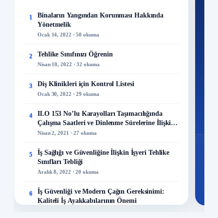
Ku
Binaların Yangından Korunması Hakkında
1
Yönetmelik
300+
Ocak 14, 2022 · 50 okuma
kuru
Tehlike Sınıfınızı Öğrenin
2
M
Nisan 10, 2022 · 32 okuma
Diş Klinikleri için Kontrol Listesi
3
Ocak 30, 2022 · 29 okuma
48
ILO 153 No’lu Karayolları Taşımacılığında
4
Mo
Çalışma Saatleri ve Dinlenme Sürelerine İlişkin
Sözleşme
Nisan 2, 2021 · 27 okuma
İş Sağlığı ve Güvenliğine İlişkin İşyeri Tehlike
5
Sınıfları Tebliği
Aralık 8, 2022 · 20 okuma
İş Güvenliği ve Modern Çağın Gereksinimi:
6
Kaliteli İş Ayakkabılarının Önemi
Aralık 23, 2023 · 13 okuma