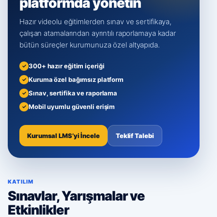
platformda yönetin
Hazır videolu eğitimlerden sınav ve sertifikaya,
çalışan atamalarından ayrıntılı raporlamaya kadar
bütün süreçler kurumunuza özel altyapıda.
300+ hazır eğitim içeriği
Kuruma özel bağımsız platform
Sınav, sertifika ve raporlama
Mobil uyumlu güvenli erişim
Kurumsal LMS’yi İncele
Teklif Talebi
KATILIM
Sınavlar, Yarışmalar ve
Etkinlikler