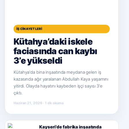
İŞ CINAYETLERI
Kütahya’daki iskele
faciasında can kaybı
3’e yükseldi
Kütahya'da bina inşaatında meydana gelen iş
kazasında ağır yaralanan Abdullah Kaya yaşamını
yitirdi. Olayda hayatını kaybeden işçi sayısı 3'e
çıktı.
Haziran 21, 2026 · 1 dk okuma
Kayseri’de fabrika inşaatında