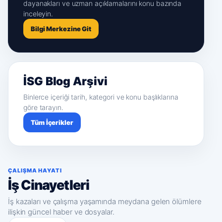
dayanakları ve uzman açıklamalarını konu bazında
inceleyin.
Bilgi Merkezine Git
İSG Blog Arşivi
Binlerce içeriği tarih, kategori ve konu başlıklarına
göre tarayın.
Tüm İçerikler
ÇALIŞMA HAYATI
İş Cinayetleri
İş kazaları ve çalışma yaşamında meydana gelen ölümlere
ilişkin güncel haber ve dosyalar.