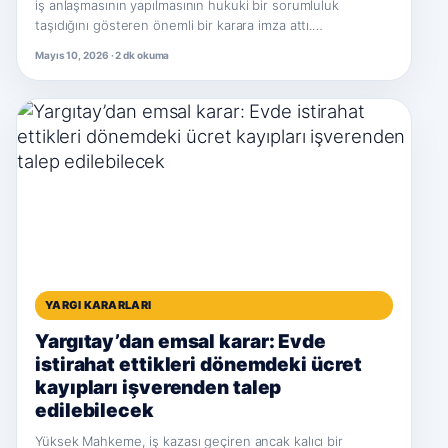
iş anlaşmasının yapılmasının hukuki bir sorumluluk
taşıdığını gösteren önemli bir karara imza attı.…
Mayıs 10, 2026 · 2 dk okuma
YARGI KARARLARI
Yargıtay’dan emsal karar: Evde
istirahat ettikleri dönemdeki ücret
kayıpları işverenden talep
edilebilecek
Yüksek Mahkeme, iş kazası geçiren ancak kalıcı bir