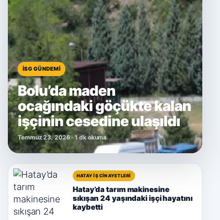
İSG GÜNDEMI
Bolu’da maden
ocağındaki göçükte kalan
işçinin cesedine ulaşıldı
Temmuz 23, 2026 · 1 dk okuma
HATAY İŞ CINAYETLERI
Hatay’da tarım makinesine
sıkışan 24 yaşındaki işçi hayatını
kaybetti