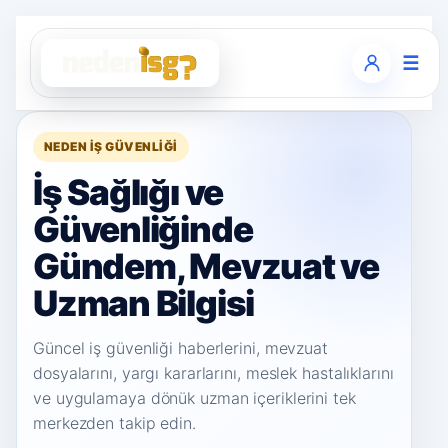
☰
NEDEN İŞ GÜVENLIĞI
İş Sağlığı ve
Güvenliğinde
Gündem, Mevzuat ve
Uzman Bilgisi
Güncel iş güvenliği haberlerini, mevzuat
dosyalarını, yargı kararlarını, meslek hastalıklarını
ve uygulamaya dönük uzman içeriklerini tek
merkezden takip edin.