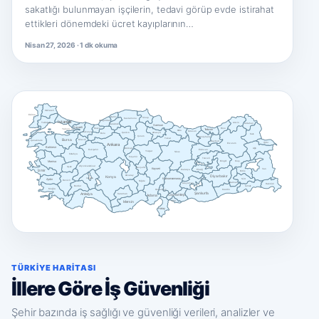
sakatlığı bulunmayan işçilerin, tedavi görüp evde istirahat
ettikleri dönemdeki ücret kayıplarının…
Nisan 27, 2026 · 1 dk okuma
Kırklareli
Edirne
Bartın
Sinop
Kastamonu
Istanbul
Zonguldak
Tekirdağ
Artvin
Ardahan
Karabük
Samsun
Kocaeli
Düzce
Rize
Trabzon
Yalova
Ordu
Giresun
Sakarya
Çankırı
Amasya
Bolu
Kars
Çorum
Gümüşhane
Tokat
Bursa
Bilecik
Çanakkale
Bayburt
Iğdır
Erzurum
Ankara
Balıkesir
Ağrı
Kırıkkale
Erzincan
Eskişehir
Yozgat
Sivas
Kütahya
Kırşehir
Tunceli
Manisa
Bingöl
Muş
Afyonkarahisar
Uşak
Nevşehir
Kayseri
Van
İzmir
Malatya
Elazığ
Bitlis
Aksaray
Konya
Diyarbakır
Isparta
Kahramanmaraş
Aydın
Siirt
Denizli
Niğde
Batman
Adıyaman
Hakkâri
Burdur
Şırnak
Muğla
Osmaniye
Mardin
Şanlıurfa
Antalya
Karaman
Adana
Gaziantep
Mersin
Kilis
Hatay
TÜRKIYE HARITASI
İllere Göre İş Güvenliği
Şehir bazında iş sağlığı ve güvenliği verileri, analizler ve