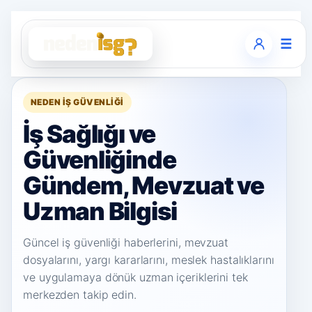
☰
NEDEN İŞ GÜVENLIĞI
İş Sağlığı ve
Güvenliğinde
Gündem, Mevzuat ve
Uzman Bilgisi
Güncel iş güvenliği haberlerini, mevzuat
dosyalarını, yargı kararlarını, meslek hastalıklarını
ve uygulamaya dönük uzman içeriklerini tek
merkezden takip edin.