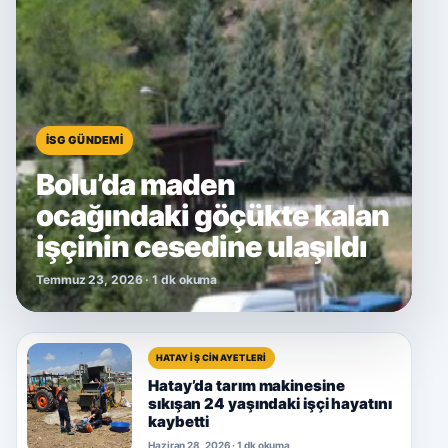
İSG GÜNDEMI
Bolu’da maden
ocağındaki göçükte kalan
işçinin cesedine ulaşıldı
Temmuz 23, 2026 · 1 dk okuma
HATAY İŞ CINAYETLERI
Hatay’da tarım makinesine
sıkışan 24 yaşındaki işçi hayatını
kaybetti
Haziran 28, 2026 · 1 dk okuma