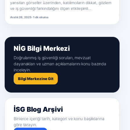
yansıtan görseller üzerinden, katılımcıların dikkat, gözlem
ve iş güvenliği farkındalığını ölçen etkileşimli…
Aralık 26, 2025 · 1 dk okuma
NİG Bilgi Merkezi
Doğrulanmış iş güvenliği soruları, mevzuat
dayanakları ve uzman açıklamalarını konu bazında
inceleyin.
Bilgi Merkezine Git
İSG Blog Arşivi
Binlerce içeriği tarih, kategori ve konu başlıklarına
göre tarayın.