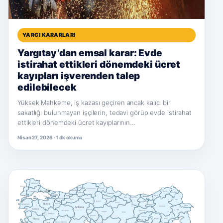
YARGI KARARLARI
Yargıtay’dan emsal karar: Evde
istirahat ettikleri dönemdeki ücret
kayıpları işverenden talep
edilebilecek
Yüksek Mahkeme, iş kazası geçiren ancak kalıcı bir
sakatlığı bulunmayan işçilerin, tedavi görüp evde istirahat
ettikleri dönemdeki ücret kayıplarının…
Nisan 27, 2026 · 1 dk okuma
Kırklareli
Edirne
Bartın
Sinop
Kastamonu
Istanbul
Zonguldak
Tekirdağ
Artvin
Ardahan
Karabük
Samsun
Kocaeli
Düzce
Rize
Trabzon
Yalova
Ordu
Giresun
Sakarya
Çankırı
Amasya
Bolu
Kars
Çorum
Gümüşhane
Tokat
Bursa
Bilecik
Çanakkale
Bayburt
Iğdır
Erzurum
Ankara
Balıkesir
Ağrı
Kırıkkale
Erzincan
Eskişehir
Yozgat
Sivas
Kütahya
Kırşehir
Tunceli
Manisa
Bingöl
Muş
Afyonkarahisar
Uşak