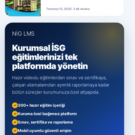
Temmuz 15, 2025 · 3 dk okuma
NİG LMS
Kurumsal İSG
eğitimlerinizi tek
platformda yönetin
Hazır videolu eğitimlerden sınav ve sertifikaya,
çalışan atamalarından ayrıntılı raporlamaya kadar
bütün süreçler kurumunuza özel altyapıda.
300+ hazır eğitim içeriği
Kuruma özel bağımsız platform
Sınav, sertifika ve raporlama
Mobil uyumlu güvenli erişim