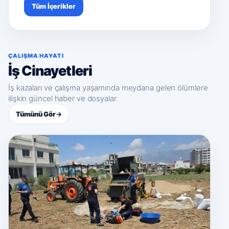
Tüm İçerikler
ÇALIŞMA HAYATI
İş Cinayetleri
İş kazaları ve çalışma yaşamında meydana gelen ölümlere
ilişkin güncel haber ve dosyalar.
Tümünü Gör
→