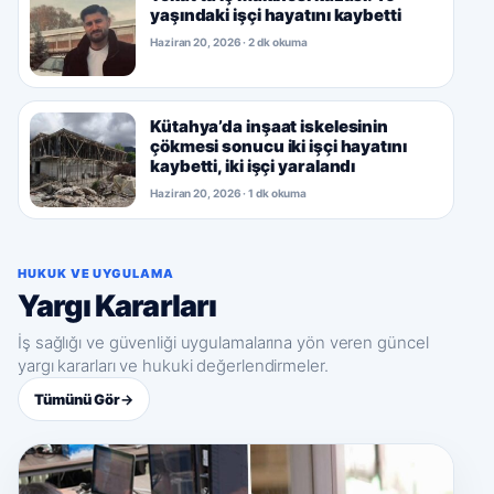
yaşındaki işçi hayatını kaybetti
Haziran 20, 2026 · 2 dk okuma
Kütahya’da inşaat iskelesinin
çökmesi sonucu iki işçi hayatını
kaybetti, iki işçi yaralandı
Haziran 20, 2026 · 1 dk okuma
HUKUK VE UYGULAMA
Yargı Kararları
İş sağlığı ve güvenliği uygulamalarına yön veren güncel
yargı kararları ve hukuki değerlendirmeler.
Tümünü Gör
→