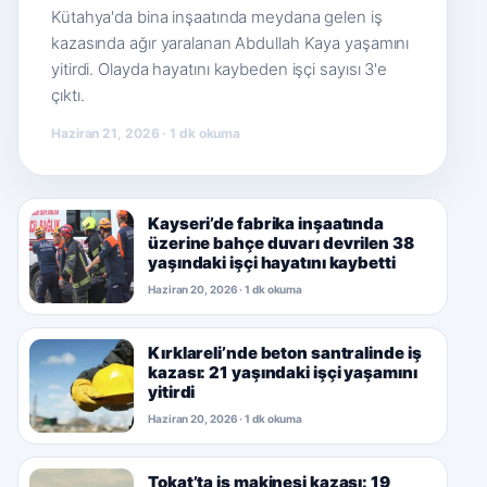
Kütahya'da bina inşaatında meydana gelen iş
kazasında ağır yaralanan Abdullah Kaya yaşamını
yitirdi. Olayda hayatını kaybeden işçi sayısı 3'e
çıktı.
Haziran 21, 2026 · 1 dk okuma
Kayseri’de fabrika inşaatında
üzerine bahçe duvarı devrilen 38
yaşındaki işçi hayatını kaybetti
Haziran 20, 2026 · 1 dk okuma
Kırklareli’nde beton santralinde iş
kazası: 21 yaşındaki işçi yaşamını
yitirdi
Haziran 20, 2026 · 1 dk okuma
Tokat’ta iş makinesi kazası: 19