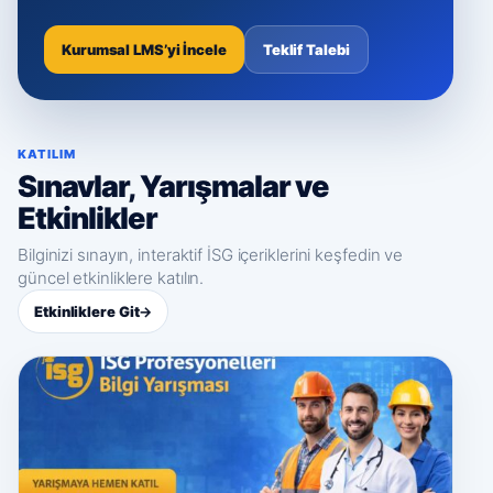
Kurumsal LMS’yi İncele
Teklif Talebi
KATILIM
Sınavlar, Yarışmalar ve
Etkinlikler
Bilginizi sınayın, interaktif İSG içeriklerini keşfedin ve
güncel etkinliklere katılın.
Etkinliklere Git
→