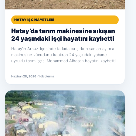
HATAY İŞ CINAYETLERI
Hatay’da tarım makinesine sıkışan
24 yaşındaki işçi hayatını kaybetti
Hatay'ın Arsuz ilçesinde tarlada çalışırken saman ayırma
makinesine vücudunu kaptıran 24 yaşındaki yabancı
uyruklu tarım işçisi Mohammad Alhasan hayatını kaybetti.
…
Haziran 28, 2026 · 1 dk okuma