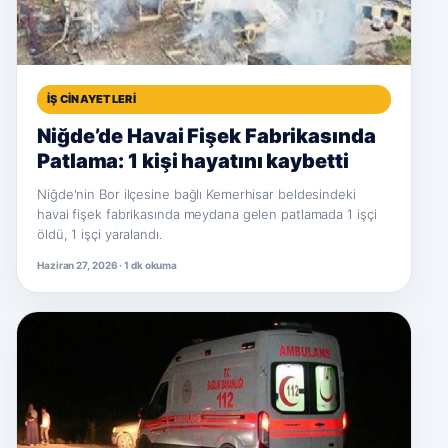
İŞ CINAYETLERI
Niğde’de Havai Fişek Fabrikasında
Patlama: 1 kişi hayatını kaybetti
Niğde'nin Bor ilçesine bağlı Kemerhisar beldesindeki
havai fişek fabrikasında meydana gelen patlamada 1 işçi
öldü, 1 işçi yaralandı.
Haziran 27, 2026 · 1 dk okuma