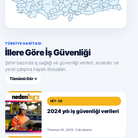
Nevşehir
Kayseri
Van
İzmir
Malatya
Elazığ
Bitlis
Aksaray
Konya
Diyarbakır
Isparta
Kahramanmaraş
Aydın
Siirt
Denizli
Niğde
Batman
Adıyaman
Hakkâri
Burdur
Şırnak
Muğla
Osmaniye
Mardin
Şanlıurfa
Antalya
Karaman
Adana
Gaziantep
Mersin
Kilis
Hatay
TÜRKIYE HARITASI
İllere Göre İş Güvenliği
Şehir bazında iş sağlığı ve güvenliği verileri, analizler ve
yerel çalışma hayatı dosyaları.
Tümünü Gör
→
HIT-10
2024 yılı iş güvenliği verileri
Temmuz 16, 2025 · 2 dk okuma