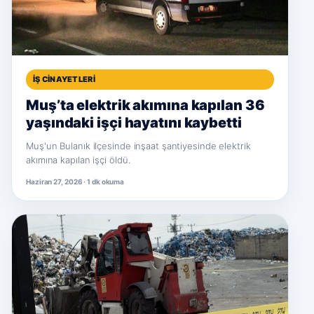
İŞ CINAYETLERI
Muş’ta elektrik akımına kapılan 36
yaşındaki işçi hayatını kaybetti
Muş'un Bulanık ilçesinde inşaat şantiyesinde elektrik
akımına kapılan işçi öldü.
Haziran 27, 2026 · 1 dk okuma