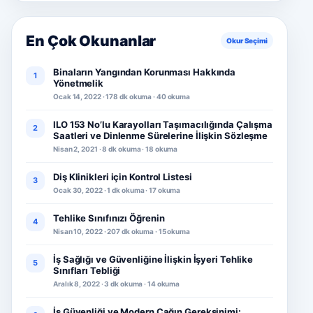
En Çok Okunanlar
Okur Seçimi
Binaların Yangından Korunması Hakkında
1
Yönetmelik
Ocak 14, 2022 · 178 dk okuma · 40 okuma
ILO 153 No’lu Karayolları Taşımacılığında Çalışma
2
Saatleri ve Dinlenme Sürelerine İlişkin Sözleşme
Nisan 2, 2021 · 8 dk okuma · 18 okuma
Diş Klinikleri için Kontrol Listesi
3
Ocak 30, 2022 · 1 dk okuma · 17 okuma
Tehlike Sınıfınızı Öğrenin
4
Nisan 10, 2022 · 207 dk okuma · 15 okuma
İş Sağlığı ve Güvenliğine İlişkin İşyeri Tehlike
5
Sınıfları Tebliği
Aralık 8, 2022 · 3 dk okuma · 14 okuma
İş Güvenliği ve Modern Çağın Gereksinimi: