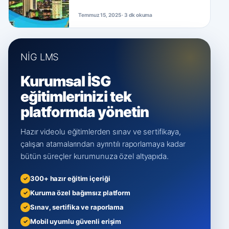
Temmuz 15, 2025 · 3 dk okuma
NİG LMS
Kurumsal İSG
eğitimlerinizi tek
platformda yönetin
Hazır videolu eğitimlerden sınav ve sertifikaya,
çalışan atamalarından ayrıntılı raporlamaya kadar
bütün süreçler kurumunuza özel altyapıda.
300+ hazır eğitim içeriği
Kuruma özel bağımsız platform
Sınav, sertifika ve raporlama
Mobil uyumlu güvenli erişim