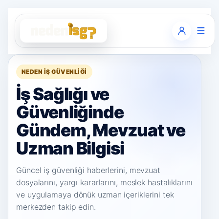
☰
NEDEN İŞ GÜVENLIĞI
İş Sağlığı ve
Güvenliğinde
Gündem, Mevzuat ve
Uzman Bilgisi
Güncel iş güvenliği haberlerini, mevzuat
dosyalarını, yargı kararlarını, meslek hastalıklarını
ve uygulamaya dönük uzman içeriklerini tek
merkezden takip edin.