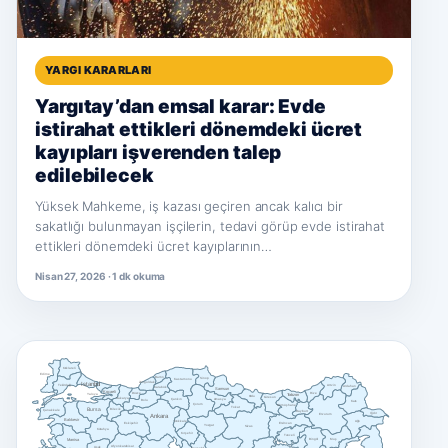
YARGI KARARLARI
Yargıtay’dan emsal karar: Evde
istirahat ettikleri dönemdeki ücret
kayıpları işverenden talep
edilebilecek
Yüksek Mahkeme, iş kazası geçiren ancak kalıcı bir
sakatlığı bulunmayan işçilerin, tedavi görüp evde istirahat
ettikleri dönemdeki ücret kayıplarının…
Nisan 27, 2026 · 1 dk okuma
Kırklareli
Edirne
Bartın
Sinop
Kastamonu
Istanbul
Zonguldak
Tekirdağ
Artvin
Ardahan
Karabük
Samsun
Kocaeli
Düzce
Rize
Trabzon
Yalova
Ordu
Giresun
Sakarya
Çankırı
Amasya
Bolu
Kars
Çorum
Gümüşhane
Tokat
Bursa
Bilecik
Çanakkale
Bayburt
Iğdır
Erzurum
Ankara
Balıkesir
Ağrı
Kırıkkale
Erzincan
Eskişehir
Yozgat
Sivas
Kütahya
Kırşehir
Tunceli
Manisa
Bingöl
Muş
Afyonkarahisar
Uşak