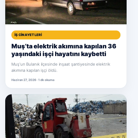
İŞ CINAYETLERI
Muş’ta elektrik akımına kapılan 36
yaşındaki işçi hayatını kaybetti
Muş'un Bulanık ilçesinde inşaat şantiyesinde elektrik
akımına kapılan işçi öldü.
Haziran 27, 2026 · 1 dk okuma