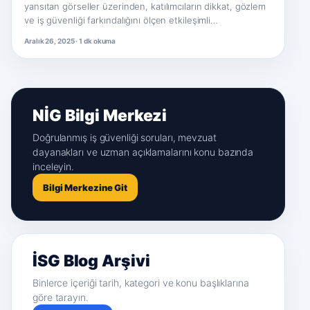
yansıtan görseller üzerinden, katılımcıların dikkat, gözlem
ve iş güvenliği farkındalığını ölçen etkileşimli…
Aralık 26, 2025 · 1 dk okuma
NİG Bilgi Merkezi
Doğrulanmış iş güvenliği soruları, mevzuat
dayanakları ve uzman açıklamalarını konu bazında
inceleyin.
Bilgi Merkezine Git
İSG Blog Arşivi
Binlerce içeriği tarih, kategori ve konu başlıklarına
göre tarayın.