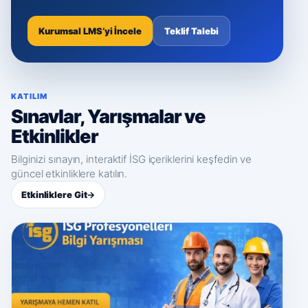
Kurumsal LMS’yi İncele
Teklif Talebi
KATILIM
Sınavlar, Yarışmalar ve
Etkinlikler
Bilginizi sınayın, interaktif İSG içeriklerini keşfedin ve
güncel etkinliklere katılın.
Etkinliklere Git
→