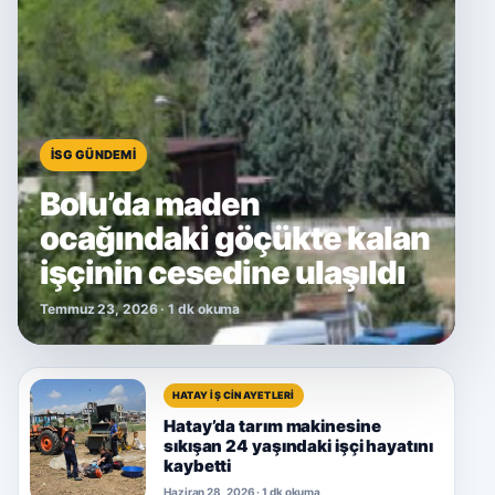
İSG GÜNDEMI
Bolu’da maden
ocağındaki göçükte kalan
işçinin cesedine ulaşıldı
Temmuz 23, 2026 · 1 dk okuma
HATAY İŞ CINAYETLERI
Hatay’da tarım makinesine
sıkışan 24 yaşındaki işçi hayatını
kaybetti
Haziran 28, 2026 · 1 dk okuma