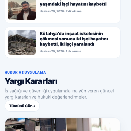
yaşındaki işçi hayatını kaybetti
Haziran 20, 2026 · 2 dk okuma
Kütahya’da inşaat iskelesinin
çökmesi sonucu iki işçi hayatını
kaybetti, iki işçi yaralandı
Haziran 20, 2026 · 1 dk okuma
HUKUK VE UYGULAMA
Yargı Kararları
İş sağlığı ve güvenliği uygulamalarına yön veren güncel
yargı kararları ve hukuki değerlendirmeler.
Tümünü Gör
→