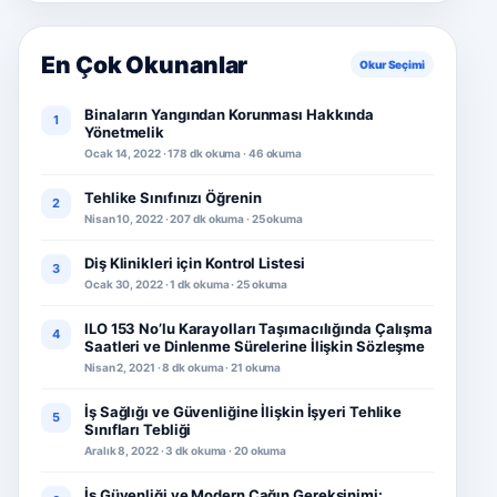
En Çok Okunanlar
Okur Seçimi
Binaların Yangından Korunması Hakkında
1
Yönetmelik
Ocak 14, 2022 · 178 dk okuma · 46 okuma
Tehlike Sınıfınızı Öğrenin
2
Nisan 10, 2022 · 207 dk okuma · 25 okuma
Diş Klinikleri için Kontrol Listesi
3
Ocak 30, 2022 · 1 dk okuma · 25 okuma
ILO 153 No’lu Karayolları Taşımacılığında Çalışma
4
Saatleri ve Dinlenme Sürelerine İlişkin Sözleşme
Nisan 2, 2021 · 8 dk okuma · 21 okuma
İş Sağlığı ve Güvenliğine İlişkin İşyeri Tehlike
5
Sınıfları Tebliği
Aralık 8, 2022 · 3 dk okuma · 20 okuma
İş Güvenliği ve Modern Çağın Gereksinimi: