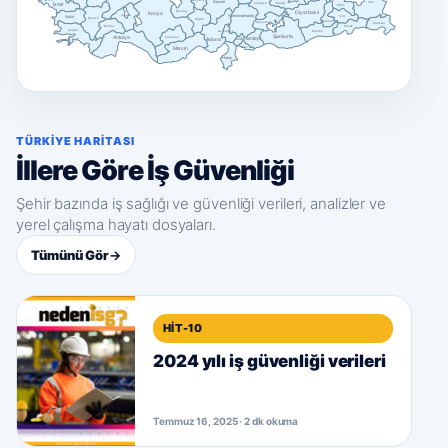
Nevşehir
Kayseri
Van
İzmir
Malatya
Elazığ
Bitlis
Aksaray
Konya
Diyarbakır
Isparta
Kahramanmaraş
Aydın
Siirt
Denizli
Niğde
Batman
Adıyaman
Hakkâri
Burdur
Şırnak
Muğla
Osmaniye
Mardin
Şanlıurfa
Antalya
Karaman
Adana
Gaziantep
Mersin
Kilis
Hatay
TÜRKIYE HARITASI
İllere Göre İş Güvenliği
Şehir bazında iş sağlığı ve güvenliği verileri, analizler ve
yerel çalışma hayatı dosyaları.
Tümünü Gör
→
HIT-10
2024 yılı iş güvenliği verileri
Temmuz 16, 2025 · 2 dk okuma