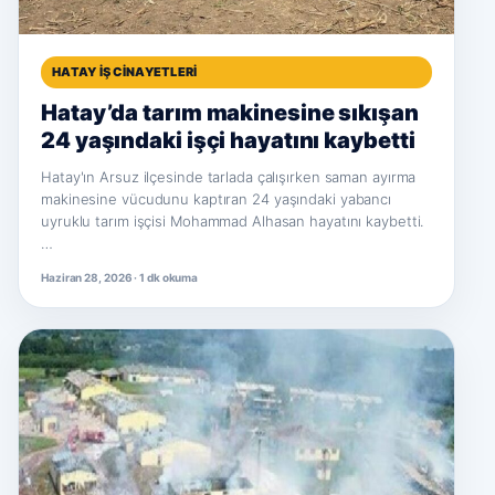
HATAY İŞ CINAYETLERI
Hatay’da tarım makinesine sıkışan
24 yaşındaki işçi hayatını kaybetti
Hatay'ın Arsuz ilçesinde tarlada çalışırken saman ayırma
makinesine vücudunu kaptıran 24 yaşındaki yabancı
uyruklu tarım işçisi Mohammad Alhasan hayatını kaybetti.
…
Haziran 28, 2026 · 1 dk okuma