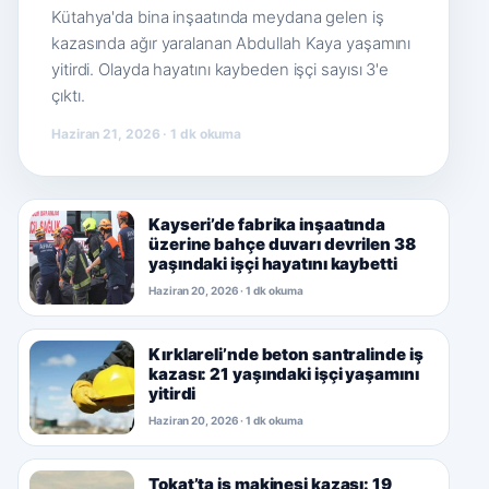
Kütahya'da bina inşaatında meydana gelen iş
kazasında ağır yaralanan Abdullah Kaya yaşamını
yitirdi. Olayda hayatını kaybeden işçi sayısı 3'e
çıktı.
Haziran 21, 2026 · 1 dk okuma
Kayseri’de fabrika inşaatında
üzerine bahçe duvarı devrilen 38
yaşındaki işçi hayatını kaybetti
Haziran 20, 2026 · 1 dk okuma
Kırklareli’nde beton santralinde iş
kazası: 21 yaşındaki işçi yaşamını
yitirdi
Haziran 20, 2026 · 1 dk okuma
Tokat’ta iş makinesi kazası: 19