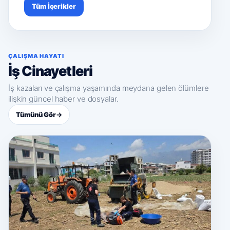
Tüm İçerikler
ÇALIŞMA HAYATI
İş Cinayetleri
İş kazaları ve çalışma yaşamında meydana gelen ölümlere
ilişkin güncel haber ve dosyalar.
Tümünü Gör
→