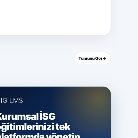
Tümünü Gör
→
İG LMS
Kurumsal İSG
ğitimlerinizi tek
platformda yönetin