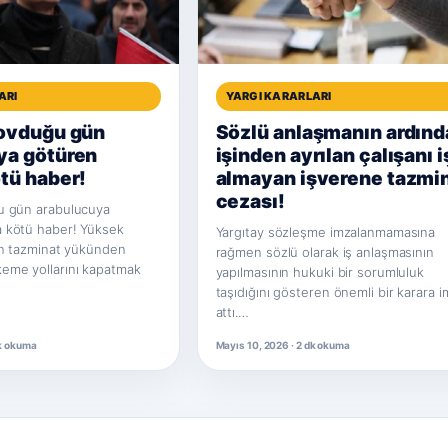
ARI
YARGI KARARLARI
kovduğu gün
Sözlü anlaşmanın ardınd
ya götüren
işinden ayrılan çalışanı i
tü haber!
almayan işverene tazmi
cezası!
u gün arabulucuya
 kötü haber! Yüksek
Yargıtay sözleşme imzalanmamasına
rın tazminat yükünden
rağmen sözlü olarak iş anlaşmasının
eme yollarını kapatmak
yapılmasının hukuki bir sorumluluk
taşıdığını gösteren önemli bir karara 
attı.…
dk okuma
Mayıs 10, 2026 · 2 dk okuma