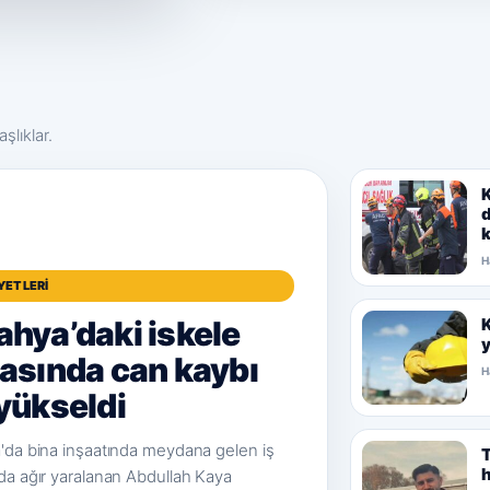
şlıklar.
K
d
k
H
AYETLERI
ahya’daki iskele
K
y
iasında can kaybı
H
 yükseldi
'da bina inşaatında meydana gelen iş
T
h
da ağır yaralanan Abdullah Kaya