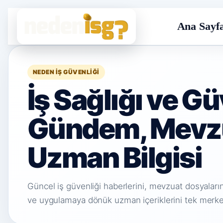
Ana Sayf
NEDEN İŞ GÜVENLIĞI
İş Sağlığı ve G
Gündem, Mevz
Uzman Bilgisi
Güncel iş güvenliği haberlerini, mevzuat dosyalarını,
ve uygulamaya dönük uzman içeriklerini tek merke