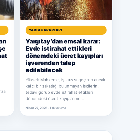
YARGI KARARLARI
an
Yargıtay’dan emsal karar:
şe
Evde istirahat ettikleri
nat
dönemdeki ücret kayıpları
işverenden talep
edilebilecek
Yüksek Mahkeme, iş kazası geçiren ancak
kalıcı bir sakatlığı bulunmayan işçilerin,
imza
tedavi görüp evde istirahat ettikleri
dönemdeki ücret kayıplarının…
Nisan 27, 2026 · 1 dk okuma