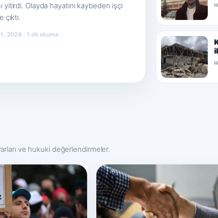
 yitirdi. Olayda hayatını kaybeden işçi
H
e çıktı.
1, 2026 · 1 dk okuma
K
i
H
rarları ve hukuki değerlendirmeler.