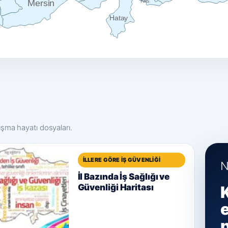
Kilis
Mersin
Hatay
lışma hayatı dosyaları.
İLLERE GÖRE İŞ GÜVENLIĞI
N
İl Bazında İş Sağlığı ve
Güvenliği Haritası
e