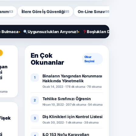
nanım
İllere Göre İş Güvenliği
On-Line Sınav
İSG Bloğ
63
85
86
Uygunsuzlukları Arıyoruz!
Boşlukları Doldur, Hediyeleri Götür
I
En Çok
Okur
Okunanlar
Seçimi
ışan
i
Binaların Yangından Korunması
i
1
Hakkında Yönetmelik
Ocak 14, 2022 · 178 dk okuma · 78 okuma
 okuma
Tehlike Sınıfınızı Öğrenin
2
Nisan 10, 2022 · 207 dk okuma · 54 okuma
Diş Klinikleri için Kontrol Listesi
Fişek
3
Ocak 30, 2022 · 1 dk okuma · 38 okuma
i
ILO 153 No’lu Karayolları