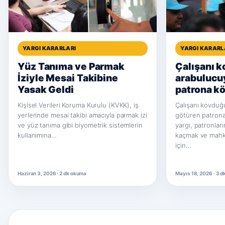
YARGI KARARLARI
YARGI KARARL
Yüz Tanıma ve Parmak
Çalışanı 
İziyle Mesai Takibine
arabulucu
Yasak Geldi
patrona kö
Kişisel Verileri Koruma Kurulu (KVKK), iş
Çalışanı kovduğ
yerlerinde mesai takibi amacıyla parmak izi
götüren patrona
ve yüz tanıma gibi biyometrik sistemlerin
yargı, patronla
kullanımına…
kaçmak ve mahk
için…
Haziran 3, 2026 · 2 dk okuma
Mayıs 18, 2026 · 3 