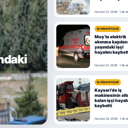
Haziran 27, 2026 · 1 dk 
İŞ CINAYETLERI
Muş’ta elektrik
akımına kapılan
yaşındaki işçi
hayatını kaybett
ndaki
Haziran 27, 2026 · 1 dk 
n
İŞ CINAYETLERI
Kayseri’de iş
makinesinin alt
dana gelen
kalan işçi hayat
kaybetti
Haziran 25, 2026 · 1 dk 