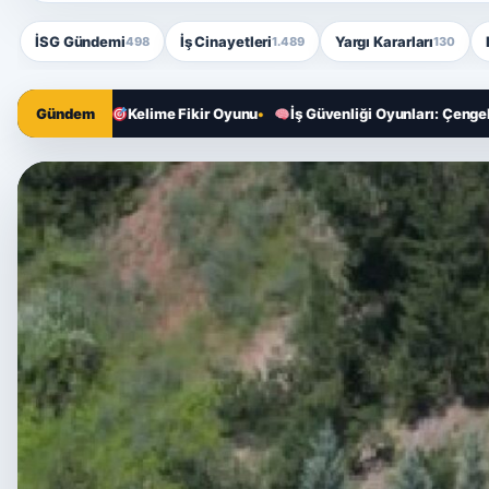
İSG Gündemi
İş Cinayetleri
Yargı Kararları
498
1.489
130
nesi
Gündem
Kelime Fikir Oyunu
İş Güvenliği Oyunları: Çengel Bulmaca