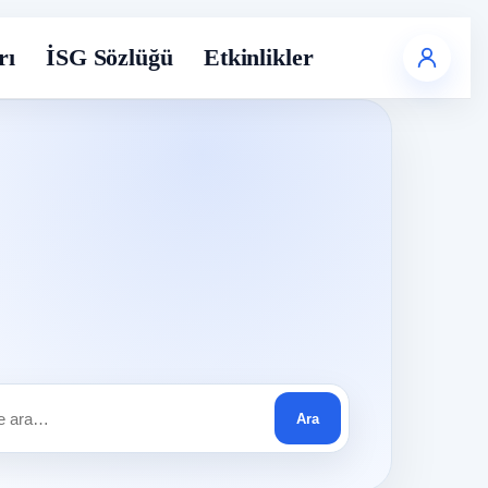
rı
İSG Sözlüğü
Etkinlikler
Ara