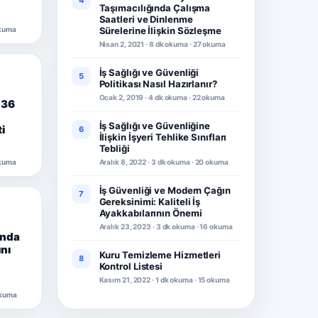
4
Taşımacılığında Çalışma
Saatleri ve Dinlenme
okuma
Sürelerine İlişkin Sözleşme
Nisan 2, 2021 · 8 dk okuma · 27 okuma
İş Sağlığı ve Güvenliği
5
Politikası Nasıl Hazırlanır?
Ocak 2, 2019 · 4 dk okuma · 22 okuma
 36
İş Sağlığı ve Güvenliğine
i
6
İlişkin İşyeri Tehlike Sınıfları
Tebliği
okuma
Aralık 8, 2022 · 3 dk okuma · 20 okuma
İş Güvenliği ve Modern Çağın
7
Gereksinimi: Kaliteli İş
Ayakkabılarının Önemi
Aralık 23, 2023 · 3 dk okuma · 16 okuma
ında
ını
Kuru Temizleme Hizmetleri
8
Kontrol Listesi
Kasım 21, 2022 · 1 dk okuma · 15 okuma
okuma