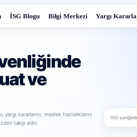
a
İSG Blogu
Bilgi Merkezi
Yargı Kararla
üvenliğinde
uat ve
 yargı kararlarını, meslek hastalıklarını
İçerik
zden takip edin.
ara