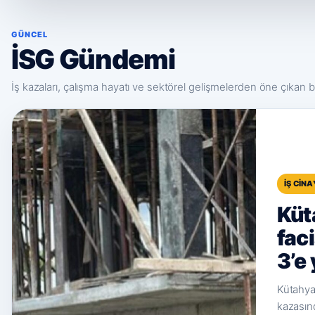
GÜNCEL
İSG Gündemi
İş kazaları, çalışma hayatı ve sektörel gelişmelerden öne çıkan ba
İŞ CIN
Küt
fac
3’e
Kütahya
kazasın