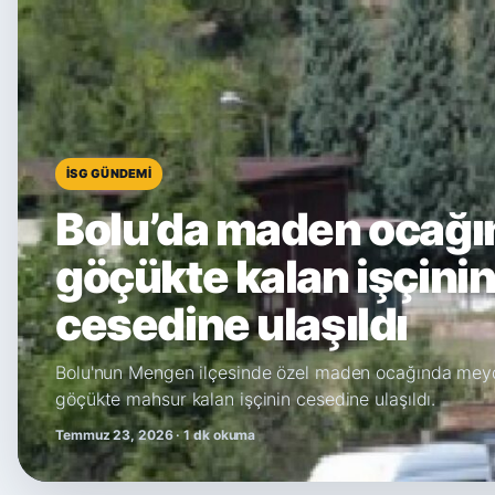
İSG GÜNDEMI
Bolu’da maden ocağı
göçükte kalan işçini
cesedine ulaşıldı
Bolu'nun Mengen ilçesinde özel maden ocağında mey
göçükte mahsur kalan işçinin cesedine ulaşıldı.
Temmuz 23, 2026 · 1 dk okuma