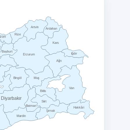
Artvin
Ardahan
Rize
bzon
Kars
e
Bayburt
Iğdır
Erzurum
Ağrı
Bingöl
Muş
Van
Bitlis
Diyarbakır
Siirt
Batman
Hakkâri
Şırnak
Mardin