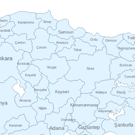
Bartın
Sinop
Kastamonu
Karabük
Samsun
Tra
Ordu
Giresun
Çankırı
Amasya
Çorum
Gümüşhan
Tokat
nkara
Kırıkkale
Erzincan
Yozgat
Sivas
Kırşehir
Tunceli
Nevşehir
Kayseri
Malatya
Elazığ
Aksaray
nya
Kahramanmaraş
Niğde
Adıyaman
Osmaniye
Şanlıurfa
Karaman
Gaziantep
Adana