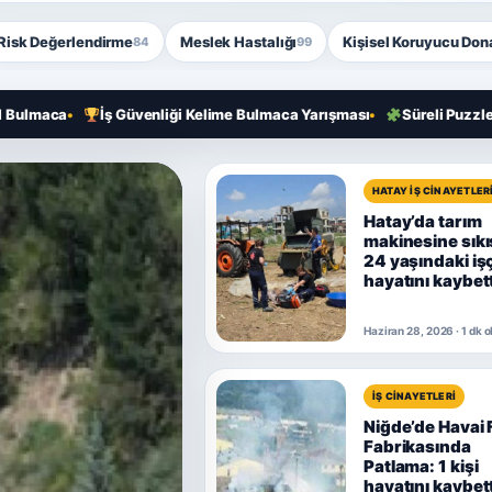
Risk Değerlendirme
Meslek Hastalığı
Kişisel Koruyucu Do
84
99
İş Güvenliği Kelime Bulmaca Yarışması
Süreli Puzzle Bulmaca
HATAY İŞ CINAYETLER
Hatay’da tarım
makinesine sık
24 yaşındaki işç
hayatını kaybett
Haziran 28, 2026 · 1 dk
İŞ CINAYETLERI
Niğde’de Havai 
Fabrikasında
Patlama: 1 kişi
hayatını kaybett