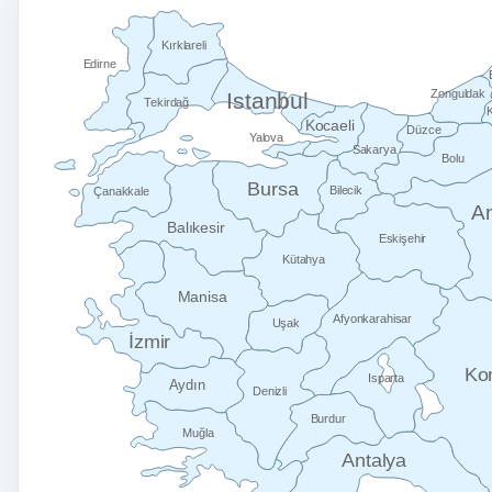
Kırklareli
Edirne
Zonguldak
Istanbul
Tekirdağ
Kocaeli
Düzce
Yalova
Sakarya
Bolu
Bursa
Bilecik
Çanakkale
A
Balıkesir
Eskişehir
Kütahya
Manisa
Afyonkarahisar
Uşak
İzmir
Ko
Isparta
Aydın
Denizli
Burdur
Muğla
Antalya