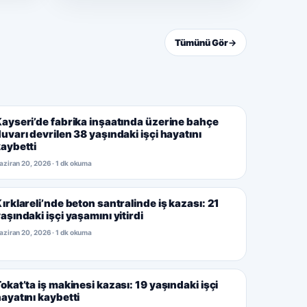
Tümünü Gör
→
ayseri’de fabrika inşaatında üzerine bahçe
uvarı devrilen 38 yaşındaki işçi hayatını
aybetti
aziran 20, 2026 · 1 dk okuma
ırklareli’nde beton santralinde iş kazası: 21
aşındaki işçi yaşamını yitirdi
aziran 20, 2026 · 1 dk okuma
okat’ta iş makinesi kazası: 19 yaşındaki işçi
ayatını kaybetti