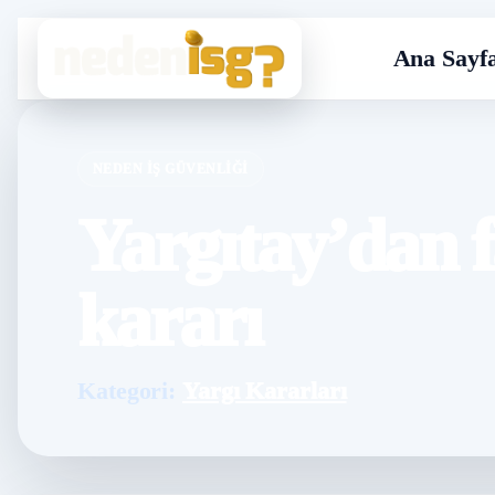
Ana Sayf
NEDEN İŞ GÜVENLIĞI
Yargıtay’dan f
kararı
Kategori:
Yargı Kararları