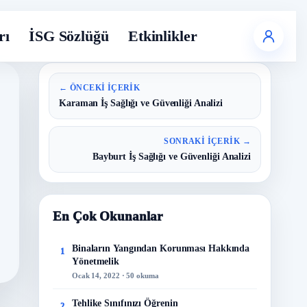
rı
İSG Sözlüğü
Etkinlikler
← ÖNCEKI İÇERIK
Karaman İş Sağlığı ve Güvenliği Analizi
SONRAKI İÇERIK →
Bayburt İş Sağlığı ve Güvenliği Analizi
En Çok Okunanlar
Binaların Yangından Korunması Hakkında
1
Yönetmelik
Ocak 14, 2022 · 50 okuma
Tehlike Sınıfınızı Öğrenin
2