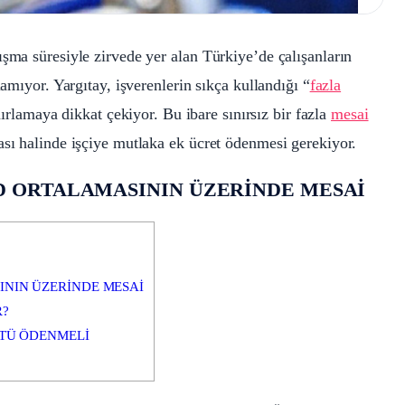
ışma süresiyle zirvede yer alan Türkiye’de çalışanların
lamıyor. Yargıtay, işverenlerin sıkça kullandığı “
fazla
ınırlamaya dikkat çekiyor. Bu ibare sınırsız bir fazla
mesai
ası halinde işçiye mutlaka ek ücret ödenmesi gerekiyor.
D ORTALAMASININ ÜZERİNDE MESAİ
NIN ÜZERİNDE MESAİ
R?
STÜ ÖDENMELİ