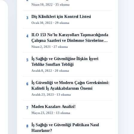
Nisan 10, 2022 · 35 okuma
Diş Klinikleri için Kontrol Listesi
3
Ocak 30, 2022 · 29 okuma
ILO 153 No’lu Karayolları Taşımacılığında
4
Çalışma Saatleri ve Dinlenme Sürelerine
İlişkin Sözleşme
Nisan 2, 2021 · 27 okuma
İş Sağlığı ve Güvenliğine İlişkin İşyeri
5
Tehlike Sınıfları Tebliği
Aralık 8, 2022 · 20 okuma
İş Güvenliği ve Modern Çağın Gereksinimi:
6
Kaliteli İş Ayakkabılarının Önemi
Aralık 23, 2023 · 13 okuma
Maden Kazaları Analizi!
7
Mayıs 23, 2022 · 13 okuma
İş Sağlığı ve Güvenliği Politikası Nasıl
8
Hazırlanır?