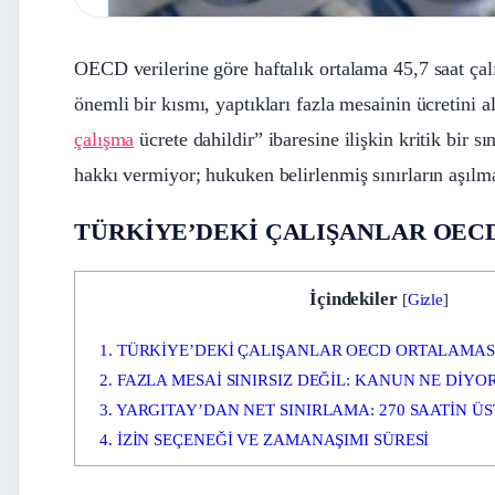
OECD verilerine göre haftalık ortalama 45,7 saat çal
önemli bir kısmı, yaptıkları fazla mesainin ücretini a
çalışma
ücrete dahildir” ibaresine ilişkin kritik bir s
hakkı vermiyor; hukuken belirlenmiş sınırların aşılm
TÜRKİYE’DEKİ ÇALIŞANLAR OEC
İçindekiler
[
Gizle
]
1.
TÜRKİYE’DEKİ ÇALIŞANLAR OECD ORTALAMASI
2.
FAZLA MESAİ SINIRSIZ DEĞİL: KANUN NE DİYO
3.
YARGITAY’DAN NET SINIRLAMA: 270 SAATİN Ü
4.
İZİN SEÇENEĞİ VE ZAMANAŞIMI SÜRESİ