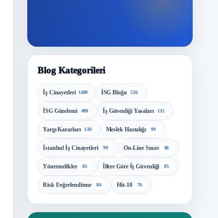
Blog Kategorileri
İş Cinayetleri
İSG Bloğu
1489
526
İSG Gündemi
İş Güvenliği Yasaları
498
132
Yargı Kararları
Meslek Hastalığı
130
99
İstanbul İş Cinayetleri
On-Line Sınav
99
86
Yönetmelikler
İllere Göre İş Güvenliği
85
85
Risk Değerlendirme
Hit-10
84
76