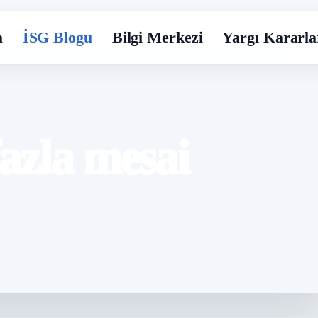
a
İSG Blogu
Bilgi Merkezi
Yargı Kararla
azla mesai