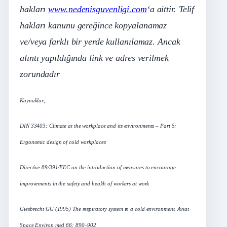
hakları
www.nedenisguvenligi.com
‘a aittir. Telif
hakları kanunu gereğince kopyalanamaz
ve/veya farklı bir yerde kullanılamaz. Ancak
alıntı yapıldığında link ve adres verilmek
zorundadır
Kaynaklar;
DIN 33403: Climate at the workplace and its environments – Part 5:
Ergonomic design of cold workplaces
Directive 89/391/EEC on the introduction of measures to encourage
improvements in the safety and health of workers at work
Giesbrecht GG (1995) The respiratory system in a cold environment. Aviat
Space Environ med 66: 890–902