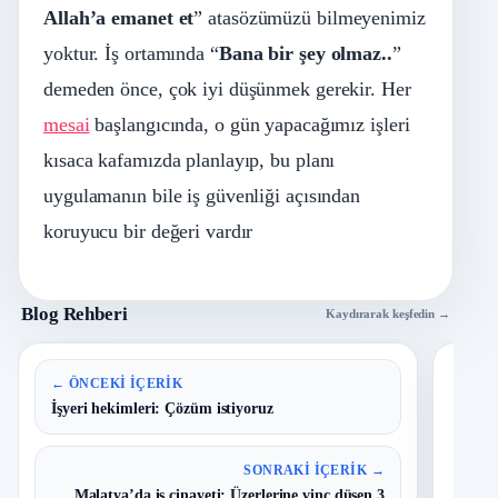
Allah’a emanet et
” atasözümüzü bilmeyenimiz
yoktur. İş ortamında “
Bana bir şey olmaz..
”
demeden önce, çok iyi düşünmek gerekir. Her
mesai
başlangıcında, o gün yapacağımız işleri
kısaca kafamızda planlayıp, bu planı
uygulamanın bile iş güvenliği açısından
koruyucu bir değeri vardır
Blog Rehberi
Kaydırarak keşfedin →
En 
← ÖNCEKI İÇERIK
İşyeri hekimleri: Çözüm istiyoruz
B
1
Y
SONRAKI İÇERIK →
O
Malatya’da iş cinayeti: Üzerlerine vinç düşen 3