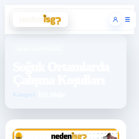
☰
NEDEN İŞ GÜVENLIĞI
Soğuk Ortamlarda
Çalışma Koşulları
Kategori:
İSG Bloğu