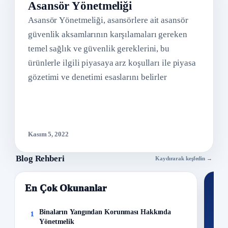
Asansör Yönetmeliği
Asansör Yönetmeliği, asansörlere ait asansör
güvenlik aksamlarının karşılamaları gereken
temel sağlık ve güvenlik gereklerini, bu
ürünlerle ilgili piyasaya arz koşulları ile piyasa
gözetimi ve denetimi esaslarını belirler
Kasım 5, 2022
Blog Rehberi
Kaydırarak keşfedin →
En Çok Okunanlar
Nİ
Ku
Binaların Yangından Korunması Hakkında
1
Yönetmelik
300+